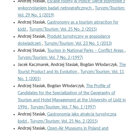
Andrzej Stasiak,
Escape roomy w Polsce: ujęcie popytowe z
wykorzystaniem badań netnograficznych
,
Turyzm/Tourism:
Vol. 29 No. 1 (2019)
Andrzej Stasiak,
Gastronomy as a tourism attraction for
Łódź
,
Turyzm/Tourism: Vol. 25 No. 2 (2015)
Andrzej Stasiak,
Produkt turystyczny w gospodarce
doświadczeń
,
Turyzm/Tourism: Vol. 23 No. 1 (2013)
Andrzej Stasiak,
Tourism in National Parks – Conflict Areas
,
Turyzm/Tourism: Vol. 7 No. 2 (1997)
Jacek Kaczmarek, Andrzej Stasiak, Bogdan Włodarczyk,
The
Tourist Product and its Evolution
,
Turyzm/Tourism: Vol. 11
No. 1 (2001)
Andrzej Stasiak, Bogdan Włodarczyk,
The Profile of
Candidates for the Specialization of the Geography of
Tourism and Hotel Management at the University of Lódź in
1996
,
Turyzm/Tourism: Vol. 7 No. 1 (1997)
Andrzej Stasiak,
Gastronomia jako atrakcja turystyczna
Łodzi
,
Turyzm/Tourism: Vol. 25 No. 2 (2015)
Andrzej Stasiak,
Open-Air Museums in Poland and