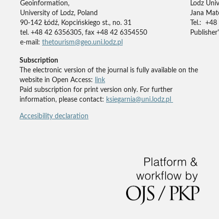
Geoinformation,
Lodz Univ
University of Lodz, Poland
Jana Mate
90-142 Łódź, Kopcińskiego st., no. 31
Tel.: +48
tel. +48 42 6356305, fax +48 42 6354550
Publisher'
e-mail:
thetourism@geo.uni.lodz.pl
Subscription
The electronic version of the journal is fully available on the
website in Open Access:
link
Paid subscription for print version only. For further
information, please contact:
ksiegarnia@uni.lodz.pl
Accesibility declaration