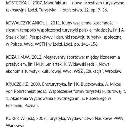
KOSTECKA J., 2007, Manufaktura – nowa przestrzeń turystyczno-
rekreacyjna Łodzi, Turystyka i Hotelarstwo, 12, pp. 9–36.
KOWALCZYK-ANIOŁ J., 2011, Kluby wzajemnej gościnności –
signum temporis współczesnej turystyki polskiej młodzieży, [in:] A.
Stasiak (ed.), Perspektywy i kierunki rozwoju turystyki społecznej
w Polsce, Wyd. WSTH w Łodzi, Łódź, pp. 141–156.
KOZAK M.W., 2012, Megaeventy sportowe: między biznesem a
przeżyciem, [in:] M.K. Leniartek, K. Widawski (eds.), Nowa
ekonomia turystyki kulturowej, Wyd. WSZ „Edukacja”, Wrocław.
KRUCZEK Z., 2009, Enoturystyka, [in:] K. Buczkowska, A. Mikos
von Rohrscheidt (eds.), Współczesne formy turystyki kulturowej, t.
1, Akademia Wychowania Fizycznego im. E. Piaseckiego w
Poznaniu, Poznań.
KUREK W. (ed.), 2007, Turystyka, Wydawnictwo Naukowe PWN,
Warszawa.