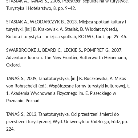
STASIAK A., TANAŚ S., 2005, Przestrzeń sepulkralna w turystyce,
Turystyka i Hotelarstwo, 8, pp. 9–42.
STASIAK A., WŁODARCZYK B., 2013, Miejsca spotkań kultury i
turystyki, [in:] B. Krakowiak, A. Stasiak, B. Włodarczyk (ed.),
Kultura i turystyka – miejsca spotkań, ROTWŁ, Łódź, pp. 29–46.
SWARBROOKE J., BEARD C., LECKIE S., POMFRET G., 2007,
Adventure Tourism. The New Frontier, Butterworth Heinemann,
Oxford.
TANAŚ S., 2009, Tanatoturystyka, [in:] K. Buczkowska, A. Mikos
von Rohrscheidt (ed.), Współczesne formy turystyki kulturowej, t.
1, Akademia Wychowania Fizycznego im. E. Piaseckiego w
Poznaniu, Poznań.
TANAŚ S., 2013, Tanatoturystyka. Od przestrzeni śmierci do
przestrzeni turystycznej, Wyd. Uniwersytetu Łódzkiego, Łódź, pp.
224.