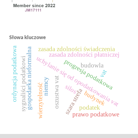
Słowa kluczowe
ordynacja podatkowa
zasada zdolności świadczenia
gospodarka nieformalna
zasada zdolności płatniczej
uchylanie się od opodatkowania vat
sygnaliści podatkowi
progresja podatkowa
budowla
vat
oszustwa vat
niemcy
wierzytelność
silos
szara strefa
budynek
podatek
prawo podatkowe