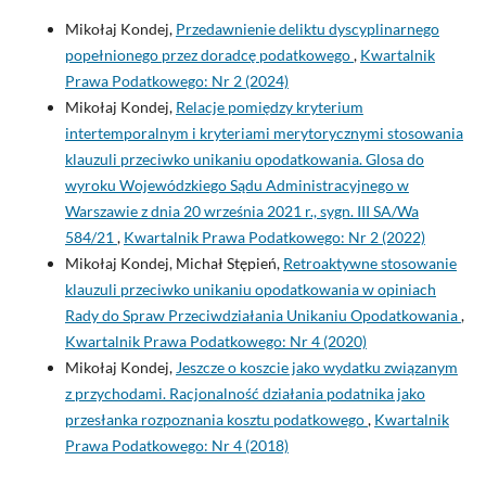
Mikołaj Kondej,
Przedawnienie deliktu dyscyplinarnego
popełnionego przez doradcę podatkowego
,
Kwartalnik
Prawa Podatkowego: Nr 2 (2024)
Mikołaj Kondej,
Relacje pomiędzy kryterium
intertemporalnym i kryteriami merytorycznymi stosowania
klauzuli przeciwko unikaniu opodatkowania. Glosa do
wyroku Wojewódzkiego Sądu Administracyjnego w
Warszawie z dnia 20 września 2021 r., sygn. III SA/Wa
584/21
,
Kwartalnik Prawa Podatkowego: Nr 2 (2022)
Mikołaj Kondej, Michał Stępień,
Retroaktywne stosowanie
klauzuli przeciwko unikaniu opodatkowania w opiniach
Rady do Spraw Przeciwdziałania Unikaniu Opodatkowania
,
Kwartalnik Prawa Podatkowego: Nr 4 (2020)
Mikołaj Kondej,
Jeszcze o koszcie jako wydatku związanym
z przychodami. Racjonalność działania podatnika jako
przesłanka rozpoznania kosztu podatkowego
,
Kwartalnik
Prawa Podatkowego: Nr 4 (2018)