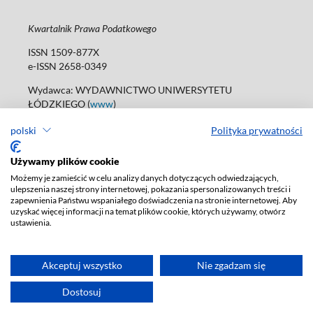
Kwartalnik Prawa Podatkowego
ISSN 1509-877X
e-ISSN 2658-0349
Wydawca: WYDAWNICTWO UNIWERSYTETU
ŁÓDZKIEGO (
www
)
ul. Jana Matejki 34A, 90-237 Łódź
polski
Polityka prywatności
tel. 42 235 01 65; 42 635 55 80
Biuro:
journals@uni.lodz.pl
Używamy plików cookie
Deklaracja dostępności
Możemy je zamieścić w celu analizy danych dotyczących odwiedzających,
ulepszenia naszej strony internetowej, pokazania spersonalizowanych treści i
zapewnienia Państwu wspaniałego doświadczenia na stronie internetowej. Aby
uzyskać więcej informacji na temat plików cookie, których używamy, otwórz
ustawienia.
Akceptuj wszystko
Nie zgadzam się
Dostosuj