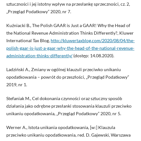
sztuczności i jej istotny wpływ na przesłankę sprzeczności, cz. 2,
„Przegląd Podatkowy” 2020, nr 7.
Kuźniacki B., The Polish GAAR is Just a GAAR! Why the Head of
the National Revenue Administration Thinks Differently?, Kluwer
International Tax Blog,
http://kluwertaxblog.com/2020/08/04/the-
polish-gaar-is-just-a-gaar-why-the-head-of-the-national-revenue-
administration-thinks-differently/
(dostęp: 14.08.2020).
Ladziński A., Zmiany w ogólnej klauzuli przeciwko unikaniu
opodatkowania – powrót do przeszłości, „Przegląd Podatkowy”
2019, nr 1.
Stefaniak M., Cel dokonania czynności oraz sztuczny sposób
działania jako odrębne przesłanki stosowania klauzuli przeciwko
unikaniu opodatkowania, „Przegląd Podatkowy” 2020, nr 5.
Werner A., Istota unikania opodatkowania, [w:] Klauzula
przeciwko unikaniu opodatkowania, red. D. Gajewski, Warszawa