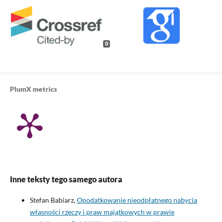
0
PlumX metrics
Inne teksty tego samego autora
Stefan Babiarz,
Opodatkowanie nieodpłatnego nabycia
własności rzeczy i praw majątkowych w prawie