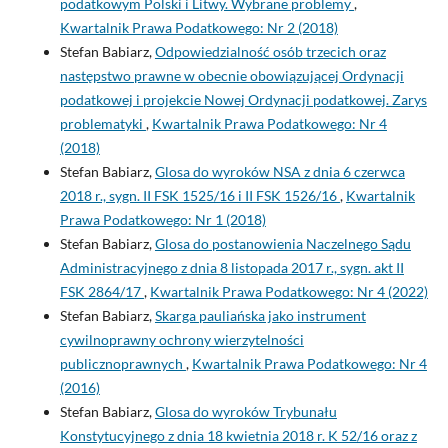
podatkowym Polski i Litwy. Wybrane problemy
,
Kwartalnik Prawa Podatkowego: Nr 2 (2018)
Stefan Babiarz,
Odpowiedzialność osób trzecich oraz
następstwo prawne w obecnie obowiązującej Ordynacji
podatkowej i projekcie Nowej Ordynacji podatkowej. Zarys
problematyki
,
Kwartalnik Prawa Podatkowego: Nr 4
(2018)
Stefan Babiarz,
Glosa do wyroków NSA z dnia 6 czerwca
2018 r., sygn. II FSK 1525/16 i II FSK 1526/16
,
Kwartalnik
Prawa Podatkowego: Nr 1 (2018)
Stefan Babiarz,
Glosa do postanowienia Naczelnego Sądu
Administracyjnego z dnia 8 listopada 2017 r., sygn. akt II
FSK 2864/17
,
Kwartalnik Prawa Podatkowego: Nr 4 (2022)
Stefan Babiarz,
Skarga pauliańska jako instrument
cywilnoprawny ochrony wierzytelności
publicznoprawnych
,
Kwartalnik Prawa Podatkowego: Nr 4
(2016)
Stefan Babiarz,
Glosa do wyroków Trybunału
Konstytucyjnego z dnia 18 kwietnia 2018 r. K 52/16 oraz z