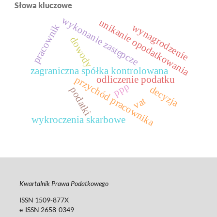
Słowa kluczowe
wykonanie zastępcze
unikanie opodatkowania
wynagrodzenie
pracownik
dowody
zagraniczna spółka kontrolowana
odliczenie podatku
przychód pracownika
ppp
decyzja
podatki
vat
wykroczenia skarbowe
Kwartalnik Prawa Podatkowego
ISSN 1509-877X
e-ISSN 2658-0349