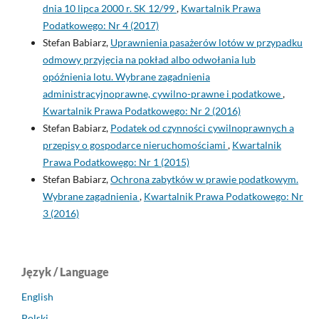
dnia 10 lipca 2000 r. SK 12/99
,
Kwartalnik Prawa
Podatkowego: Nr 4 (2017)
Stefan Babiarz,
Uprawnienia pasażerów lotów w przypadku
odmowy przyjęcia na pokład albo odwołania lub
opóźnienia lotu. Wybrane zagadnienia
administracyjnoprawne, cywilno-prawne i podatkowe
,
Kwartalnik Prawa Podatkowego: Nr 2 (2016)
Stefan Babiarz,
Podatek od czynności cywilnoprawnych a
przepisy o gospodarce nieruchomościami
,
Kwartalnik
Prawa Podatkowego: Nr 1 (2015)
Stefan Babiarz,
Ochrona zabytków w prawie podatkowym.
Wybrane zagadnienia
,
Kwartalnik Prawa Podatkowego: Nr
3 (2016)
Język / Language
English
Polski