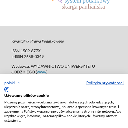
system podatkowy
skarga pauliańska
Kwartalnik Prawa Podatkowego
ISSN 1509-877X
e-ISSN 2658-0349
Wydawca: WYDAWNICTWO UNIWERSYTETU
ŁÓDZKIEGO (
www
)
ul. Jana Matejki 34A, 90-237 Łódź
polski
Polityka prywatności
tel. 42 235 01 65; 42 635 55 80
Biuro:
journals@uni.lodz.pl
Używamy plików cookie
Deklaracja dostępności
Możemy je zamieścić w celu analizy danych dotyczących odwiedzających,
ulepszenia naszej strony internetowej, pokazania spersonalizowanych treści i
zapewnienia Państwu wspaniałego doświadczenia na stronie internetowej. Aby
uzyskać więcej informacji na temat plików cookie, których używamy, otwórz
ustawienia.