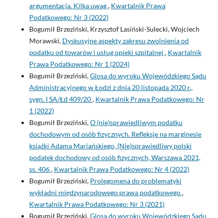
argumentacja. Kilka uwag
,
Kwartalnik Prawa
Podatkowego: Nr 3 (2022)
Bogumił Brzeziński, Krzysztof Lasiński-Sulecki, Wojciech
Morawski,
Dyskusyjne aspekty zakresu zwolnienia od
podatku od towarów i usług opieki szpitalnej
,
Kwartalnik
Prawa Podatkowego: Nr 1 (2024)
Bogumił Brzeziński,
Glosa do wyroku Wojewódzkiego Sądu
Administracyjnego w Łodzi z dnia 20 listopada 2020 r.,
sygn. I SA/Łd 409/20
,
Kwartalnik Prawa Podatkowego: Nr
1 (2022)
Bogumił Brzeziński,
O (nie)sprawiedliwym podatku
dochodowym od osób fizycznych. Refleksje na marginesie
książki Adama Mariańskiego, (Nie)sprawiedliwy polski
podatek dochodowy od osób fizycznych, Warszawa 2021,
ss. 406
,
Kwartalnik Prawa Podatkowego: Nr 4 (2022)
Bogumił Brzeziński,
Prolegomena do problematyki
wykładni międzynarodowego prawa podatkowego
,
Kwartalnik Prawa Podatkowego: Nr 3 (2021)
Bogumił Brzeziński,
Glosa do wyroku Wojewódzkiego Sądu