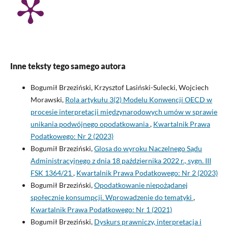
Inne teksty tego samego autora
Bogumił Brzeziński, Krzysztof Lasiński-Sulecki, Wojciech
Morawski,
Rola artykułu 3(2) Modelu Konwencji OECD w
procesie interpretacji międzynarodowych umów w sprawie
unikania podwójnego opodatkowania
,
Kwartalnik Prawa
Podatkowego: Nr 2 (2023)
Bogumił Brzeziński,
Glosa do wyroku Naczelnego Sądu
Administracyjnego z dnia 18 października 2022 r., sygn. III
FSK 1364/21
,
Kwartalnik Prawa Podatkowego: Nr 2 (2023)
Bogumił Brzeziński,
Opodatkowanie niepożądanej
społecznie konsumpcji. Wprowadzenie do tematyki
,
Kwartalnik Prawa Podatkowego: Nr 1 (2021)
Bogumił Brzeziński,
Dyskurs prawniczy, interpretacja i