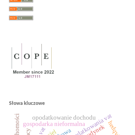
Słowa kluczowe
opodatkowanie dochodu
hedqvist
gospodarka nieformalna
budynek
vat