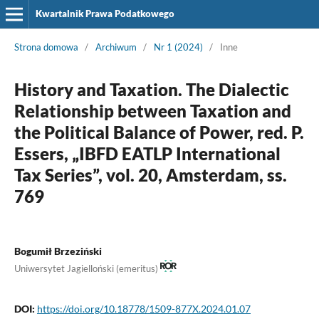
Kwartalnik Prawa Podatkowego
Strona domowa
/
Archiwum
/
Nr 1 (2024)
/
Inne
History and Taxation. The Dialectic
Relationship between Taxation and
the Political Balance of Power, red. P.
Essers, „IBFD EATLP International
Tax Series”, vol. 20, Amsterdam, ss.
769
Bogumił Brzeziński
Uniwersytet Jagielloński (emeritus)
DOI:
https://doi.org/10.18778/1509-877X.2024.01.07