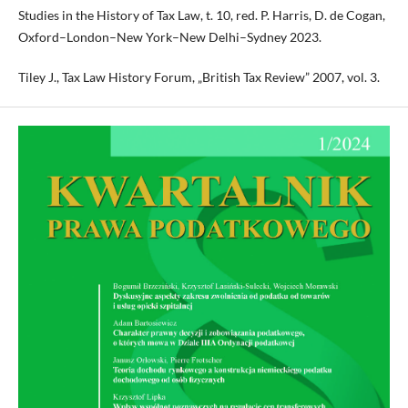
Studies in the History of Tax Law, t. 10, red. P. Harris, D. de Cogan,
Oxford–London–New York–New Delhi–Sydney 2023.
Tiley J., Tax Law History Forum, „British Tax Review” 2007, vol. 3.