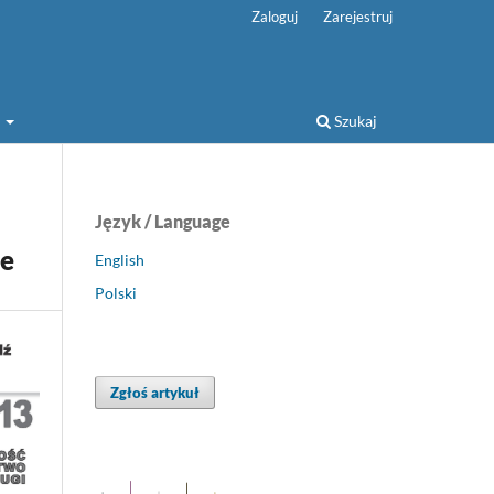
Zaloguj
Zarejestruj
a
Szukaj
Język / Language
ce
English
Polski
Zgłoś artykuł