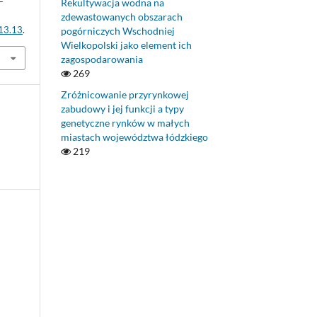
–
Rekultywacja wodna na
zdewastowanych obszarach
.13.13
.
pogórniczych Wschodniej
Wielkopolski jako element ich
zagospodarowania
269
Zróżnicowanie przyrynkowej
zabudowy i jej funkcji a typy
genetyczne rynków w małych
miastach województwa łódzkiego
219