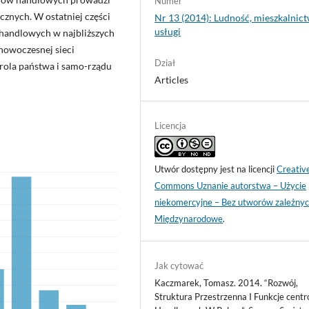
Numer
ecznych. W ostatniej części
Nr 13 (2014): Ludność, mieszkalnict
usługi
handlowych w najbliższych
u nowoczesnej sieci
Dział
rola państwa i samo-rządu
Articles
Licencja
Utwór dostępny jest na licencji
Creativ
Commons Uznanie autorstwa – Użycie
niekomercyjne – Bez utworów zależnyc
Międzynarodowe
.
Jak cytować
Kaczmarek, Tomasz. 2014. “Rozwój,
Struktura Przestrzenna I Funkcje cent