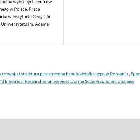
cjonalna wybranych centrów
nego w Polsce, Praca
rka w Instytucie Geografii
j Uniwersytetu im. Adama
 rozwoju i struktura przestrzenna handlu detalicznego w Poznaniu
,
Spac
and Empirical Researches on Services During Socio-Economic Changes