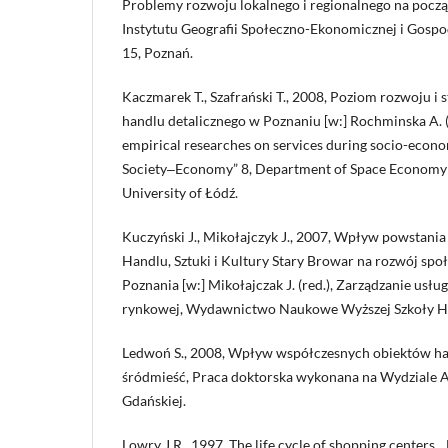
Problemy rozwoju lokalnego i regionalnego na począt
Instytutu Geografii Społeczno-Ekonomicznej i Gosp
15, Poznań.
Kaczmarek T., Szafrański T., 2008, Poziom rozwoju i 
handlu detalicznego w Poznaniu [w:] Rochminska A. (
empirical researches on services during socio-econ
Society‒Economy” 8, Department of Space Economy a
University of Łódź.
Kuczyński J., Mikołajczyk J., 2007, Wpływ powstani
Handlu, Sztuki i Kultury Stary Browar na rozwój sp
Poznania [w:] Mikołajczak J. (red.), Zarządzanie usł
rynkowej, Wydawnictwo Naukowe Wyższej Szkoły Ha
Ledwoń S., 2008, Wpływ współczesnych obiektów ha
śródmieść, Praca doktorska wykonana na Wydziale A
Gdańskiej.
Lowry J.R., 1997, The life cycle of shopping centers, 