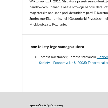
Wiktorowicz J., 2011, Struktura przestrzenno-funk
handlowych Poznania na tle rozwoju handlu detalicz
magisterska napisana pod kierunkiem prof. T. Kaczma
Społeczno-Ekonomicznej i Gospodarki Przestrzenne
Mickiewicza w Poznaniu.
Inne teksty tego samego autora
Tomasz Kaczmarek, Tomasz Szafrański,
Poziom
Society – Economy: Nr 8 (2008): Theoretical 
Space-Society-Economy