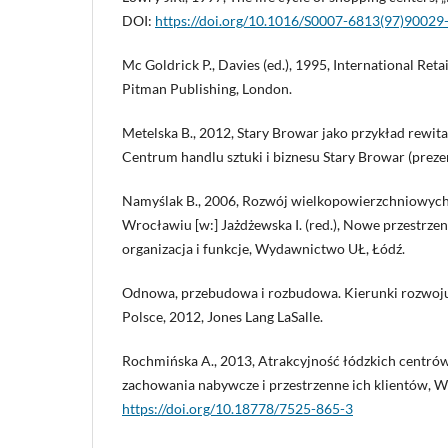
DOI:
https://doi.org/10.1016/S0007-6813(97)90029
Mc Goldrick P., Davies (ed.), 1995, International Retai
Pitman Publishing, London.
Metelska B., 2012, Stary Browar jako przykład rewitali
Centrum handlu sztuki i biznesu Stary Browar (preze
Namyślak B., 2006, Rozwój wielkopowierzchniowyc
Wrocławiu [w:] Jażdżewska I. (red.), Nowe przestrzen
organizacja i funkcje, Wydawnictwo UŁ, Łódź.
Odnowa, przebudowa i rozbudowa. Kierunki rozwoj
Polsce, 2012, Jones Lang LaSalle.
Rochmińska A., 2013, Atrakcyjność łódzkich centró
zachowania nabywcze i przestrzenne ich klientów, 
https://doi.org/10.18778/7525-865-3