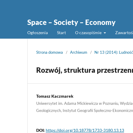
Space – Society – Economy
Ogłoszenia
Start
O czasopiśmie
Zawarto
Strona domowa
/
Archiwum
/
Nr 13 (2014): Ludność,
Rozwój, struktura przestrzen
Tomasz Kaczmarek
Uniwersytet im. Adama Mickiewicza w Poznaniu, Wydział
Geologicznych, Instytut Geografii Społeczno-Ekonomiczn
DOI:
https://doi.org/10.18778/1733-3180.13.13