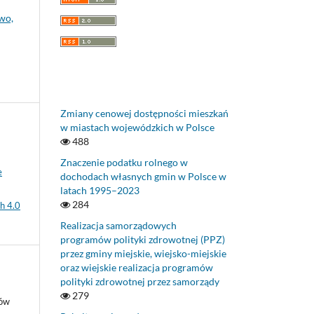
wo,
Zmiany cenowej dostępności mieszkań
w miastach wojewódzkich w Polsce
488
Znaczenie podatku rolnego w
e
dochodach własnych gmin w Polsce w
latach 1995–2023
284
h 4.0
Realizacja samorządowych
programów polityki zdrowotnej (PPZ)
przez gminy miejskie, wiejsko-miejskie
oraz wiejskie realizacja programów
polityki zdrowotnej przez samorządy
279
rów