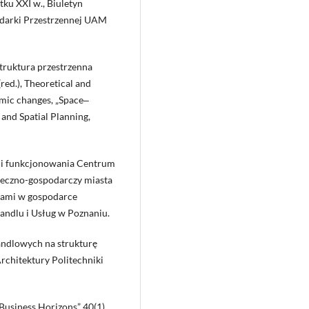
ku XXI w., Biuletyn
odarki Przestrzennej UAM
struktura przestrzenna
red.), Theoretical and
omic changes, „Space‒
nd Spatial Planning,
a i funkcjonowania Centrum
ołeczno-gospodarczy miasta
ugami w gospodarce
ndlu i Usług w Poznaniu.
ndlowych na strukturę
rchitektury Politechniki
„Business Horizons” 40(1).