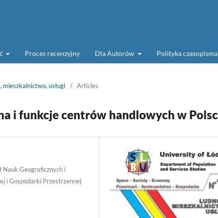
ść
Proces recenzyjny
Dla Autorów
Polityka czasopism
 mieszkalnictwo, usługi
/
Articles
na i funkcje centrów handlowych w Pols
 Nauk Geograficznych i
ej i Gospodarki Przestrzennej