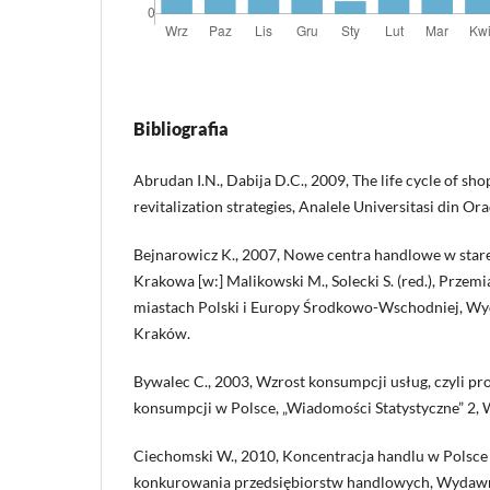
Bibliografia
Abrudan I.N., Dabija D.C., 2009, The life cycle of sh
revitalization strategies, Analele Universitasi din Or
Bejnarowicz K., 2007, Nowe centra handlowe w starej
Krakowa [w:] Malikowski M., Solecki S. (red.), Przem
miastach Polski i Europy Środkowo-Wschodniej, 
Kraków.
Bywalec C., 2003, Wzrost konsumpcji usług, czyli pr
konsumpcji w Polsce, „Wiadomości Statystyczne” 2,
Ciechomski W., 2010, Koncentracja handlu w Polsce i j
konkurowania przedsiębiorstw handlowych, Wydaw