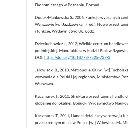
Ekonomicznego w Poznaniu, Poznań.
Dudek-Mańkowska S., 2006, Funkcje wybranych ce
Warszawie [w:] Jażdżewska I. (red.), Nowe przestrzeni
i funkcje, Wydawnictwo UŁ, Łódź.
Dzieciuchowicz J., 2012, Wielkie centrum handlowe w
podmiejskiej. Manufaktura w Łodzi i Ptak w Rzgowi
DOI:
https://doi.org/10.18778/7525-737-3
Jałowiecki B., 2010, Metropolie XXI w. [w:] Tucholska 
wyzwania dla Polski i jej regionów, Ministerstwo Ro
Warszawa.
Kaczmarek T., 2010, Struktura przestrzenna handlu de
globalnej do lokalnej, Bogucki Wydawnictwo Nauko
Kaczmarek T., 2011, Handel detaliczny w rozwoju fu
przestrzennym miast w Polsce [w:] Wdowicka M., Mier