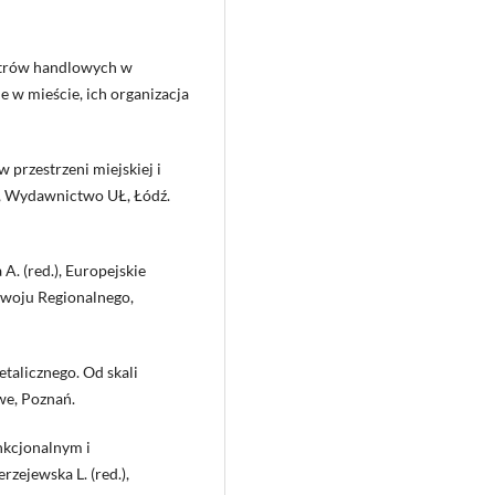
ntrów handlowych w
e w mieście, ich organizacja
 przestrzeni miejskiej i
e, Wydawnictwo UŁ, Łódź.
A. (red.), Europejskie
zwoju Regionalnego,
talicznego. Od skali
we, Poznań.
nkcjonalnym i
zejewska L. (red.),