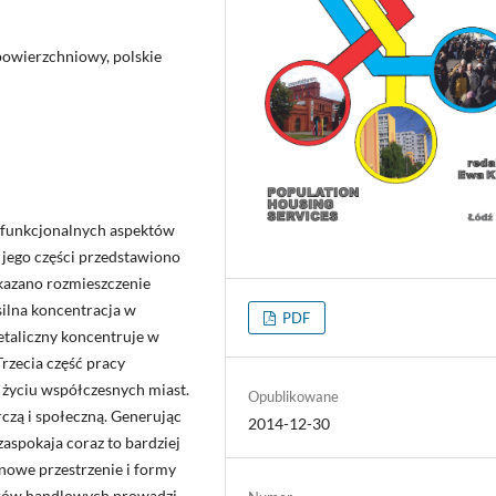
owierzchniowy, polskie
i funkcjonalnych aspektów
jego części przedstawiono
kazano rozmieszczenie
silna koncentracja w
PDF
etaliczny koncentruje w
rzecia część pracy
 życiu współczesnych miast.
Opublikowane
zą i społeczną. Generując
2014-12-30
zaspokaja coraz to bardziej
owe przestrzenie i formy
ntrów handlowych prowadzi