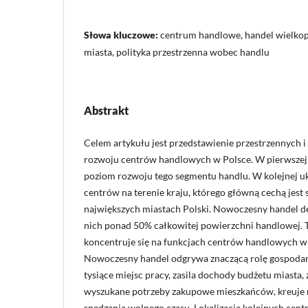
Słowa kluczowe:
centrum handlowe, handel wielkop
miasta, polityka przestrzenna wobec handlu
Abstrakt
Celem artykułu jest przedstawienie przestrzennych 
rozwoju centrów handlowych w Polsce. W pierwszej 
poziom rozwoju tego segmentu handlu. W kolejnej u
centrów na terenie kraju, którego główną cechą jest 
największych miastach Polski. Nowoczesny handel d
nich ponad 50% całkowitej powierzchni handlowej. T
koncentruje się na funkcjach centrów handlowych w
Nowoczesny handel odgrywa znaczącą rolę gospodarc
tysiące miejsc pracy, zasila dochody budżetu miasta, 
wyszukane potrzeby zakupowe mieszkańców, kreuje n
spędzania wolnego czasu. Lokalizacja kolejnych ce