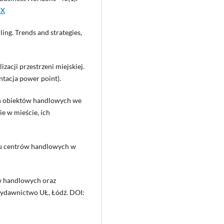
-X
ling. Trends and strategies,
zacji przestrzeni miejskiej.
ntacja power point).
h obiektów handlowych we
ie w mieście, ich
u centrów handlowych w
w handlowych oraz
Wydawnictwo UŁ, Łódź. DOI: