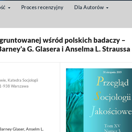
ość
Proces recenzyjny
Dla Autorów
ół wieku po "Odkrywaniu teorii ugruntowanej"
/
Artykuł
ugruntowanej wśród polskich badaczy –
 Barney’a G. Glasera i Anselma L. Straussa
e, Katedra Socjologii
, 01-938 Warszawa
Barney Glaser, Anselm L.