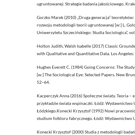
ugruntowanej: Strategie badania jakościowego. Kra
Gorzko Marek (2010) „Druga generacja” teoretyków:
rozwoju metodologii teorii ugruntowanej [w:] L. Goł
Uniwersytetu Szczecińskiego: Studia Sociologica”, vol
Holton Judith, Walsh Isabelle (2017) Classic Ground
with Qualitative and Quantitative Data. Los Angeles:
Hughes Everett C. (1984) Going Concerns: The Study 
[w:] The Sociological Eye: Selected Papers. New Bruns
52−64.
Kacperczyk Anna (2016) Społeczne światy. Teoria – 
przykładzie świata wspinaczki. Łódź: Wydawnictwo 
Łódzkiego.Konecki Krzysztof (1992) Nowi pracownicy
studium folkloru fabrycznego. Łódź: Wydawnictwo U
Konecki Krzysztof (2000) Studia z metodologii badań