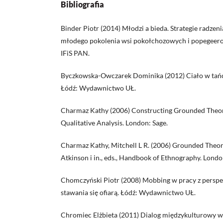
Bibliografia
Binder Piotr (2014) Młodzi a bieda. Strategie radzen
młodego pokolenia wsi pokołchozowych i popegeer
IFiS PAN.
Byczkowska-Owczarek Dominika (2012) Ciało w tańcu
Łódź: Wydawnictwo UŁ.
Charmaz Kathy (2006) Constructing Grounded Theor
Qualitative Analysis. London: Sage.
Charmaz Kathy, Mitchell L R. (2006) Grounded Theor
Atkinson i in., eds., Handbook of Ethnography. Londo
Chomczyński Piotr (2008) Mobbing w pracy z perspe
stawania się ofiarą. Łódź: Wydawnictwo UŁ.
Chromiec Elżbieta (2011) Dialog międzykulturowy w 