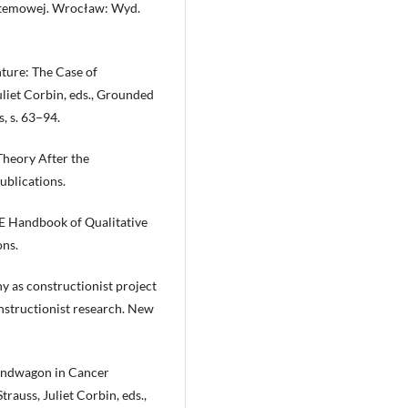
ystemowej. Wrocław: Wyd.
ture: The Case of
uliet Corbin, eds., Grounded
, s. 63−94.
Theory After the
ublications.
E Handbook of Qualitative
ons.
y as constructionist project
onstructionist research. New
Bandwagon in Cancer
rauss, Juliet Corbin, eds.,