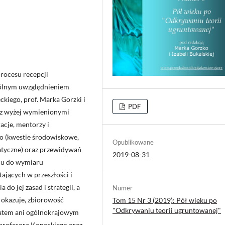
rocesu recepcji
ególnym uwzględnieniem
ckiego, prof. Marka Gorzki i
PDF
 z wyżej wymienionymi
acje, mentorzy i
go (kwestie środowiskowe,
Opublikowane
tyczne) oraz przewidywań
2019-08-31
niu do wymiaru
ających w przeszłości i
o jej zasad i strategii, a
Numer
 okazuje, zbiorowość
Tom 15 Nr 3 (2019): Pół wieku po
"Odkrywaniu teorii ugruntowanej"
iatem ani ogólnokrajowym
ł profesora Koneckiego oraz