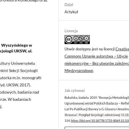
Dział
Artykuł
Licencja
na Wyszyńskiego w
Utwór dostępny jest na licencji
Creativ
cjologii UKSW, ul.
Commons Uznanie autorstwa – Użycie
Kultury Uniwersytetu
niekomercyjne – Bez utworów zależnyc
ini Sekcji Socjologii
Międzynarodowe
.
utorka m.in. monografii
yd. UKSW, 2017).
Jak cytować
rodowych, badania nad
Bukalska, Izabela. 2019. “Recepcja Metodologii
urze. W badaniach
Ugruntowanej wśród Polskich Badaczy – Refle
j.
Lat Po Publikacji Barney’a G. Glasera I Anselma
Straussa”.
Przegląd Socjologii Jakościowej
15 (3)
114.
https://doi.org/10.18778/1733-8069.15.3.