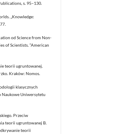
blications, s. 95–130.
orlds. „Knowledge:
377.
ation od Science from Non-
ies of Scientists. “American
ie teorii ugruntowanej.
orzko. Kraków: Nomos.
odologii klasycznych
wo Naukowe Uniwersytetu
kiego. Przeciw
a teorii ugruntowanej B.
 Odkrywanie teorii