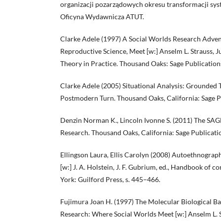
organizacji pozarządowych okresu transformacji s
Oficyna Wydawnicza ATUT.
Clarke Adele (1997) A Social Worlds Research Adven
Reproductive Science, Meet [w:] Anselm L. Strauss, J
Theory in Practice. Thousand Oaks: Sage Publications
Clarke Adele (2005) Situational Analysis: Grounded 
Postmodern Turn. Thousand Oaks, California: Sage P
Denzin Norman K., Lincoln Ivonne S. (2011) The SAG
Research. Thousand Oaks, California: Sage Publicati
Ellingson Laura, Ellis Carolyn (2008) Autoethnograph
[w:] J. A. Holstein, J. F. Gubrium, ed., Handbook of c
York: Guilford Press, s. 445−466.
Fujimura Joan H. (1997) The Molecular Biological 
Research: Where Social Worlds Meet [w:] Anselm L. St