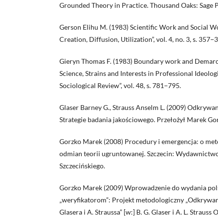
Grounded Theory in Practice. Thousand Oaks: Sage Pu
Gerson Elihu M. (1983) Scientific Work and Social W
Creation, Diffusion, Utilization”, vol. 4, no. 3, s. 357−
Gieryn Thomas F. (1983) Boundary work and Demarc
Science, Strains and Interests in Professional Ideolog
Sociological Review”, vol. 48, s. 781−795.
Glaser Barney G., Strauss Anselm L. (2009) Odkrywan
Strategie badania jakościowego. Przełożył Marek G
Gorzko Marek (2008) Procedury i emergencja: o met
odmian teorii ugruntowanej. Szczecin: Wydawnict
Szczecińskiego.
Gorzko Marek (2009) Wprowadzenie do wydania pols
„weryfikatorom”: Projekt metodologiczny „Odkrywani
Glasera i A. Straussa” [w:] B. G. Glaser i A. L. Strauss