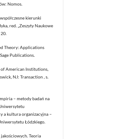
ków: Nomos.
 współczesne kierunki
dyka, red. „Zeszyty Naukowe
 20.
ed Theory: Applications
 Sage Publications.
of American Institutions,
wick, NJ: Transaction , s.
empiria – metody badań na
Uniwersytetu
 a kultura organizacyjna –
niwersytetu Łódzkiego.
 jakościowych. Teoria