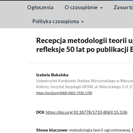
Ogłoszenia
O czasopiśmie
Zawart
Polityka czasopisma
Strona domowa
/
Archiwum
/
Tom 15 Nr 3 (2019): P
Recepcja metodologii teorii 
refleksje 50 lat po publikacji
Izabela Bukalska
Uniwersytet Kardynała Stefana Wyszyńskiego w Warszawi
Kultury, Instytut Socjologii UKSW, ul. Wóycickiego 1/3
https://orcid.org/0000-0001-7930-1700
DOI:
https://doi.org/10.18778/1733-8069.15.3.06
Słowa kluczowe:
metodologia teorii ugruntowanej, 