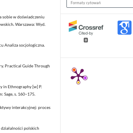
Formaty cytowań
ia sobie w doświadczeniu
owskich. Warszawa: Wyd.
0
 Analiza socjologiczna.
y. Practical Guide Through
y in Ethnography [w] P.
n: Sage, s. 160−175.
ktywy interakcyjnej: proces
działalności polskich