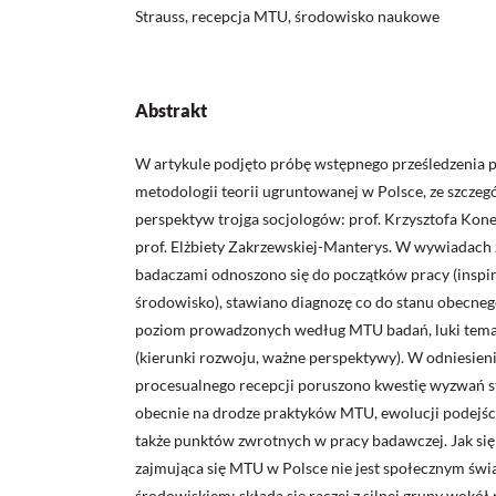
Strauss, recepcja MTU, środowisko naukowe
Abstrakt
W artykule podjęto próbę wstępnego prześledzenia p
metodologii teorii ugruntowanej w Polsce, ze szcz
perspektyw trojga socjologów: prof. Krzysztofa Kone
prof. Elżbiety Zakrzewskiej-Manterys. W wywiadach
badaczami odnoszono się do początków pracy (inspir
środowisko), stawiano diagnozę co do stanu obecne
poziom prowadzonych według MTU badań, luki tema
(kierunki rozwoju, ważne perspektywy). W odniesie
procesualnego recepcji poruszono kwestię wyzwań st
obecnie na drodze praktyków MTU, ewolucji podejścia d
także punktów zwrotnych w pracy badawczej. Jak się
zajmująca się MTU w Polsce nie jest społecznym św
środowiskiem; składa się raczej z silnej grupy wokó