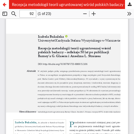
Recepcja metodologii teorii ugruntowanej wśród polskich badaczy – refleksje 50 lat po publikacji Barney’a G. Glasera i Anselma L. Straussa