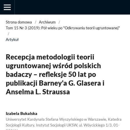
Strona domowa
/
Archiwum
/
Tom 15 Nr 3 (2019): Pół wieku po "Odkrywaniu teorii ugruntowanej"
/
Artykuł
Przegląd Socjologii Jakościowej
Recepcja metodologii teorii
ugruntowanej wśród polskich
badaczy – refleksje 50 lat po
publikacji Barney’a G. Glasera i
Anselma L. Straussa
Izabela Bukalska
Uniwersytet Kardynała Stefana Wyszyńskiego w Warszawie, Katedra
Socjologii Kultury, Instytut Socjologii UKSW, ul. Wóycickiego 1/3, 01-