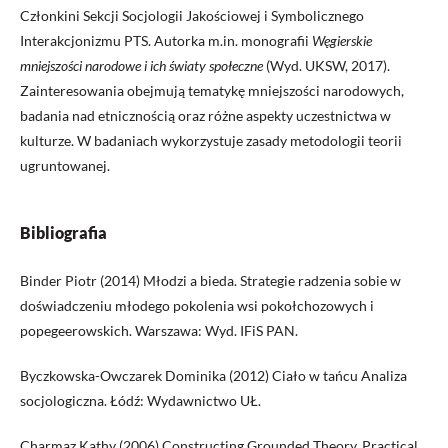
Członkini Sekcji Socjologii Jakościowej i Symbolicznego
Interakcjonizmu PTS. Autorka m.in. monografii
Węgierskie
mniejszości narodowe i ich światy społeczne
(Wyd. UKSW, 2017).
Zainteresowania obejmują tematykę mniejszości narodowych,
badania nad etnicznością oraz różne aspekty uczestnictwa w
kulturze. W badaniach wykorzystuje zasady metodologii teorii
ugruntowanej.
Bibliografia
Binder Piotr (2014) Młodzi a bieda. Strategie radzenia sobie w
doświadczeniu młodego pokolenia wsi pokołchozowych i
popegeerowskich. Warszawa: Wyd. IFiS PAN.
Byczkowska-Owczarek Dominika (2012) Ciało w tańcu Analiza
socjologiczna. Łódź: Wydawnictwo UŁ.
Charmaz Kathy (2006) Constructing Grounded Theory. Practical