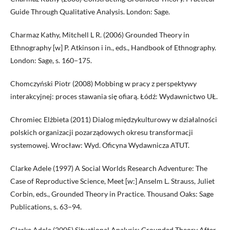
Guide Through Qualitative Analysis. London: Sage.
Charmaz Kathy, Mitchell L R. (2006) Grounded Theory in
Ethnography [w] P. Atkinson i in., eds., Handbook of Ethnography.
London: Sage, s. 160−175.
Chomczyński Piotr (2008) Mobbing w pracy z perspektywy
interakcyjnej: proces stawania się ofiarą. Łódź: Wydawnictwo UŁ.
Chromiec Elżbieta (2011) Dialog międzykulturowy w działalności
polskich organizacji pozarządowych okresu transformacji
systemowej. Wrocław: Wyd. Oficyna Wydawnicza ATUT.
Clarke Adele (1997) A Social Worlds Research Adventure: The
Case of Reproductive Science, Meet [w:] Anselm L. Strauss, Juliet
Corbin, eds., Grounded Theory in Practice. Thousand Oaks: Sage
Publications, s. 63−94.
Clarke Adele (2005) Situational Analysis: Grounded Theory After