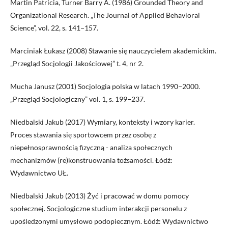
Martin Patricia, Turner Barry A. (1986) Grounded Theory and
Organizational Research. „The Journal of Applied Behavioral
Science”, vol. 22, s. 141−157.
Marciniak Łukasz (2008) Stawanie się nauczycielem akademickim.
„Przegląd Socjologii Jakościowej” t. 4, nr 2.
Mucha Janusz (2001) Socjologia polska w latach 1990−2000.
„Przegląd Socjologiczny” vol. 1, s. 199−237.
Niedbalski Jakub (2017) Wymiary, konteksty i wzory karier.
Proces stawania się sportowcem przez osobę z
niepełnosprawnością fizyczną - analiza społecznych
mechanizmów (re)konstruowania tożsamości. Łódż:
Wydawnictwo UŁ.
Niedbalski Jakub (2013) Żyć i pracować w domu pomocy
społecznej. Socjologiczne studium interakcji personelu z
upośledzonymi umysłowo podopiecznym. Łódż: Wydawnictwo