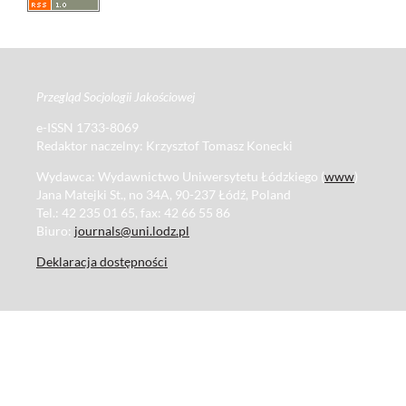
Przegląd Socjologii Jakościowej
e-ISSN 1733-8069
Redaktor naczelny: Krzysztof Tomasz Konecki
Wydawca: Wydawnictwo Uniwersytetu Łódzkiego (
www
)
Jana Matejki St., no 34A, 90-237 Łódź, Poland
Tel.: 42 235 01 65, fax: 42 66 55 86
Biuro:
journals@uni.lodz.pl
Deklaracja dostępności