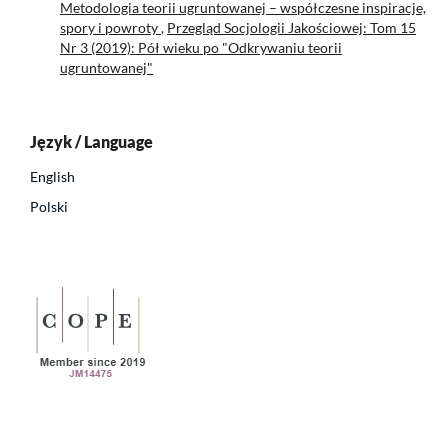
Metodologia teorii ugruntowanej – współczesne inspiracje,
spory i powroty
,
Przegląd Socjologii Jakościowej: Tom 15
Nr 3 (2019): Pół wieku po "Odkrywaniu teorii
ugruntowanej"
Język / Language
English
Polski