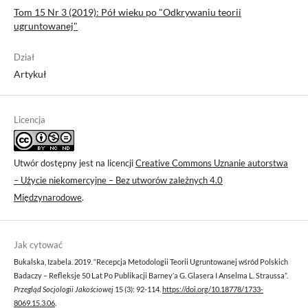
Tom 15 Nr 3 (2019): Pół wieku po "Odkrywaniu teorii
ugruntowanej"
Dział
Artykuł
Licencja
Utwór dostępny jest na licencji
Creative Commons Uznanie autorstwa
– Użycie niekomercyjne – Bez utworów zależnych 4.0
Międzynarodowe
.
Jak cytować
Bukalska, Izabela. 2019. “Recepcja Metodologii Teorii Ugruntowanej wśród Polskich
Badaczy – Refleksje 50 Lat Po Publikacji Barney’a G. Glasera I Anselma L. Straussa”.
Przegląd Socjologii Jakościowej
15 (3): 92-114.
https://doi.org/10.18778/1733-
8069.15.3.06
.