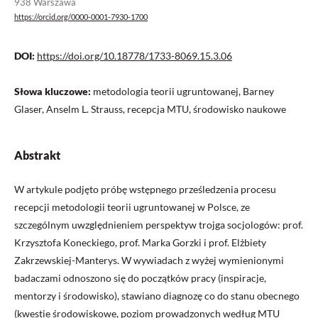
938 Warszawa
https://orcid.org/0000-0001-7930-1700
DOI:
https://doi.org/10.18778/1733-8069.15.3.06
Słowa kluczowe:
metodologia teorii ugruntowanej, Barney
Glaser, Anselm L. Strauss, recepcja MTU, środowisko naukowe
Abstrakt
W artykule podjęto próbę wstępnego prześledzenia procesu
recepcji metodologii teorii ugruntowanej w Polsce, ze
szczególnym uwzględnieniem perspektyw trojga socjologów: prof.
Krzysztofa Koneckiego, prof. Marka Gorzki i prof. Elżbiety
Zakrzewskiej-Manterys. W wywiadach z wyżej wymienionymi
badaczami odnoszono się do początków pracy (inspiracje,
mentorzy i środowisko), stawiano diagnozę co do stanu obecnego
(kwestie środowiskowe, poziom prowadzonych według MTU