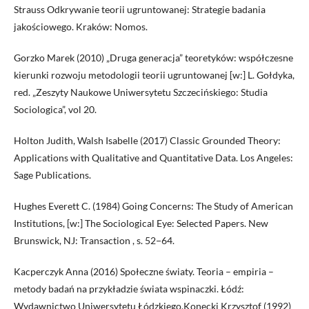
Strauss Odkrywanie teorii ugruntowanej: Strategie badania
jakościowego. Kraków: Nomos.
Gorzko Marek (2010) „Druga generacja” teoretyków: współczesne
kierunki rozwoju metodologii teorii ugruntowanej [w:] L. Gołdyka,
red. „Zeszyty Naukowe Uniwersytetu Szczecińskiego: Studia
Sociologica”, vol 20.
Holton Judith, Walsh Isabelle (2017) Classic Grounded Theory:
Applications with Qualitative and Quantitative Data. Los Angeles:
Sage Publications.
Hughes Everett C. (1984) Going Concerns: The Study of American
Institutions, [w:] The Sociological Eye: Selected Papers. New
Brunswick, NJ: Transaction , s. 52−64.
Kacperczyk Anna (2016) Społeczne światy. Teoria – empiria –
metody badań na przykładzie świata wspinaczki. Łódź:
Wydawnictwo Uniwersytetu Łódzkiego.Konecki Krzysztof (1992)