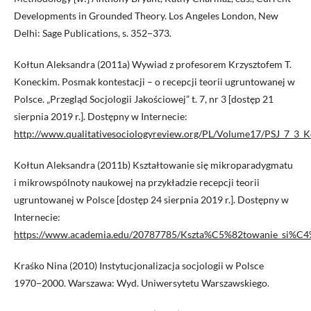
Developments in Grounded Theory. Los Angeles London, New
Delhi: Sage Publications, s. 352−373.
Kołtun Aleksandra (2011a) Wywiad z profesorem Krzysztofem T.
Koneckim. Posmak kontestacji – o recepcji teorii ugruntowanej w
Polsce. „Przegląd Socjologii Jakościowej” t. 7, nr 3 [dostęp 21
sierpnia 2019 r.]. Dostępny w Internecie:
http://www.qualitativesociologyreview.org/PL/Volume17/PSJ_7_3_K
Kołtun Aleksandra (2011b) Kształtowanie się mikroparadygmatu
i mikrowspólnoty naukowej na przykładzie recepcji teorii
ugruntowanej w Polsce [dostęp 24 sierpnia 2019 r.]. Dostępny w
Internecie:
https://www.academia.edu/20787785/Kszta%C5%82towanie_si%C4
Kraśko Nina (2010) Instytucjonalizacja socjologii w Polsce
1970−2000. Warszawa: Wyd. Uniwersytetu Warszawskiego.