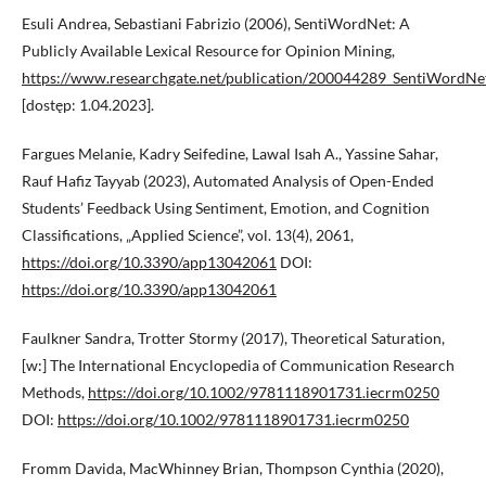
Esuli Andrea, Sebastiani Fabrizio (2006), SentiWordNet: A
Publicly Available Lexical Resource for Opinion Mining,
https://www.researchgate.net/publication/200044289_SentiWordNet
[dostęp: 1.04.2023].
Fargues Melanie, Kadry Seifedine, Lawal Isah A., Yassine Sahar,
Rauf Hafiz Tayyab (2023), Automated Analysis of Open-Ended
Students’ Feedback Using Sentiment, Emotion, and Cognition
Classifications, „Applied Science”, vol. 13(4), 2061,
https://doi.org/10.3390/app13042061
DOI:
https://doi.org/10.3390/app13042061
Faulkner Sandra, Trotter Stormy (2017), Theoretical Saturation,
[w:] The International Encyclopedia of Communication Research
Methods,
https://doi.org/10.1002/9781118901731.iecrm0250
DOI:
https://doi.org/10.1002/9781118901731.iecrm0250
Fromm Davida, MacWhinney Brian, Thompson Cynthia (2020),