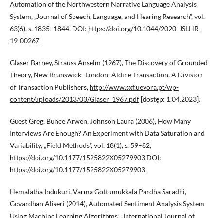
Automation of the Northwestern Narrative Language Analysis
System, „Journal of Speech, Language, and Hearing Research”, vol.
63(6), s. 1835–1844. DOI:
https://doi.org/10.1044/2020_JSLHR-
19-00267
Glaser Barney, Strauss Anselm (1967), The Discovery of Grounded
Theory, New Brunswick–London: Aldine Transaction, A Division
of Transaction Publishers,
http://www.sxf.uevora.pt/wp-
content/uploads/2013/03/Glaser_1967.pdf
[dostęp: 1.04.2023].
Guest Greg, Bunce Arwen, Johnson Laura (2006), How Many
Interviews Are Enough? An Experiment with Data Saturation and
Variability, „Field Methods”, vol. 18(1), s. 59–82,
https://doi.org/10.1177/1525822X05279903
DOI:
https://doi.org/10.1177/1525822X05279903
Hemalatha Indukuri, Varma Gottumukkala Pardha Saradhi,
Govardhan Aliseri (2014), Automated Sentiment Analysis System
Using Machine Learning Algorithms, „International Journal of