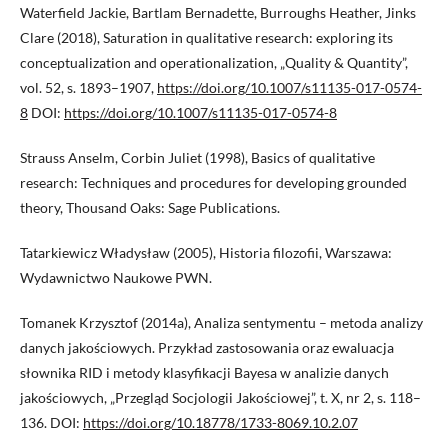
Waterfield Jackie, Bartlam Bernadette, Burroughs Heather, Jinks
Clare (2018), Saturation in qualitative research: exploring its
conceptualization and operationalization, „Quality & Quantity”,
vol. 52, s. 1893–1907,
https://doi.org/10.1007/s11135-017-0574-
8
DOI:
https://doi.org/10.1007/s11135-017-0574-8
Strauss Anselm, Corbin Juliet (1998), Basics of qualitative
research: Techniques and procedures for developing grounded
theory, Thousand Oaks: Sage Publications.
Tatarkiewicz Władysław (2005), Historia filozofii, Warszawa:
Wydawnictwo Naukowe PWN.
Tomanek Krzysztof (2014a), Analiza sentymentu – metoda analizy
danych jakościowych. Przykład zastosowania oraz ewaluacja
słownika RID i metody klasyfikacji Bayesa w analizie danych
jakościowych, „Przegląd Socjologii Jakościowej”, t. X, nr 2, s. 118–
136. DOI:
https://doi.org/10.18778/1733-8069.10.2.07