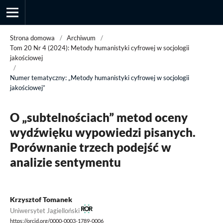
Strona domowa
/
Archiwum
/
Tom 20 Nr 4 (2024): Metody humanistyki cyfrowej w socjologii
jakościowej
/
Przegląd Socjologii Jakościowej
Numer tematyczny: „Metody humanistyki cyfrowej w socjologii
jakościowej”
O „subtelnościach” metod oceny
wydźwięku wypowiedzi pisanych.
Porównanie trzech podejść w
analizie sentymentu
Krzysztof Tomanek
Uniwersytet Jagielloński
https://orcid.org/0000-0003-1789-0006