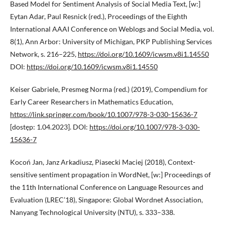
Based Model for Sentiment Analysis of Social Media Text, [w:]
Eytan Adar, Paul Resnick (red.), Proceedings of the Eighth
International AAAI Conference on Weblogs and Social Media, vol.
8(1), Ann Arbor: University of Michigan, PKP Publishing Services
Network, s. 216–225,
https://doi.org/10.1609/icwsm.v8i1.14550
DOI:
https://doi.org/10.1609/icwsm.v8i1.14550
Keiser Gabriele, Presmeg Norma (red.) (2019), Compendium for
Early Career Researchers in Mathematics Education,
https://link.springer.com/book/10.1007/978-3-030-15636-7
[dostęp: 1.04.2023]. DOI:
https://doi.org/10.1007/978-3-030-
15636-7
Kocoń Jan, Janz Arkadiusz, Piasecki Maciej (2018), Context-
sensitive sentiment propagation in WordNet, [w:] Proceedings of
the 11th International Conference on Language Resources and
Evaluation (LREC’18), Singapore: Global Wordnet Association,
Nanyang Technological University (NTU), s. 333–338.