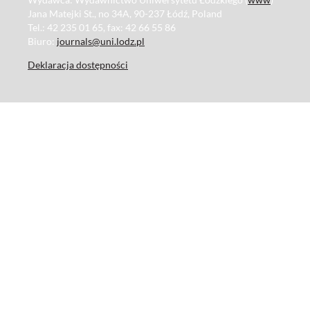
Jana Matejki St., no 34A, 90-237 Łódź, Poland
Tel.: 42 235 01 65, fax: 42 66 55 86
Biuro:
journals@uni.lodz.pl
Deklaracja dostępności