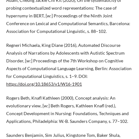
Adam, Cheung Jackie Chi Kit (2020), On the systematicity of
probing contextualized word representations: The case of
hypernymy in BERT, [w:] Proceedings of the Ninth Joint
Conference on Lexical and Computational Semantics, Barcelona:
Association for Computational Linguistic, s. 88–102.
Regneri Michaela, King Diane (2016), Automated Discourse
Analysis of Narrations by Adolescents with Autistic Spectrum
Disorder, [w:] Proceedings of the 7th Workshop on Cognitive
Aspects of Computational Language Learning, Berlin: Association
for Computational Linguistics, s. 1–9. DOI:
https://doi.org/10.18653/v1/W16-1901
Rogers Beth, Knafl Kathleen (2000), Concept analysis: An
evolutionary view, [w:] Beth Rogers, Kathleen Knafl (red.),
Concept Development in Nursing: Foundations, Techniques and
Applications, Philadelphia: W.-B. Saunders Company, s. 77–102.
Saunders Benjamin, Sim Julius, Kingstone Tom, Baker Shula,