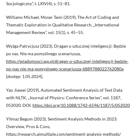
Socjologiczny”, t. LXIV(4), s. 51–81.
Williams Michael, Moser Tami (2019), The Art of Coding and
Thematic Exploration in Qualitative Research, „International
Management Review”, vol. 15(1), s. 45–55.
Wyżga Patrycjusz (2023), Dragan o sztucznej inteligencji: Będzie
po nas. Nie ma pomyślnego scenariusza,
https://wiadomosci.wp.pl/dragan-o-sztucznej-inteligencji-bedzie-
po-nas-nie-ma-pomyslnego-scenariusza-6889788022762080a
[dostęp: 1.05.2024].
Yao Jiawei (2019), Automated Sentiment Analysis of Text Data
with NLTK, „Journal of Physics: Conference Series”, vol. 1187,
052020. DOI:
https://doi.org/10.1088/1742-6596/1187/5/052020
Yilmaz Begum (2023), Sentiment Analysis Methods in 2023:
Overview, Pros & Cons,
https://research.aimultiple.com/sentiment-analysis-methods/