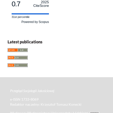
0.7
2025
CiteScore
31st percentile
Powered by Scopus
Latest publications
Przegląd Socjologii Jakościowej
e-ISSN 1733-8069
Redaktor naczelny: Krzysztof Tomasz Konecki
Wydawca: Wydawnictwo Uniwersytetu Łódzkiego (
www
)