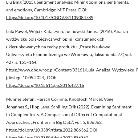
Liu Bing (2015), Sentiment analysis: Mining opinions, sentiments,
and emotions, Cambridge: MIT Press. DOI:
https://doi.org/10.1017/CBO9781139084789
Lula Paweł, Wójcik Katarzyna, Tuchowski Janusz (2016), Analiza
wydźwięku polskojęzycznych opinii konsumenckich
ukierunkowanych na cechy produktu, „Prace Naukowe
Uniwersytetu Ekonomicznego we Wrocławiu, Taksonomia 27”, vol.
427, s. 153–164,
https://www.dbc.wroc.pl/Content/33161/Lula_Analiza_Wydzwieku_
[dostęp: 10.05.2024]. DOI:
https://doi.org/10.15611/pn.2016.427.16
Munnes Stefan, Harsch Corinna, Knobloch Marcel, Vogel
Johannes S., Hipp Lena, Schilling Erik (2022), Examining Sentiment
in Complex Texts. A Comparison of Different Computational
Approaches, „Frontiers in Big Data”, vol. 5, 886362,
https://doi.org/10.3389/fdata.2022.886362
DOI:
https://doi.org/10.3389/fdata.2022.886362