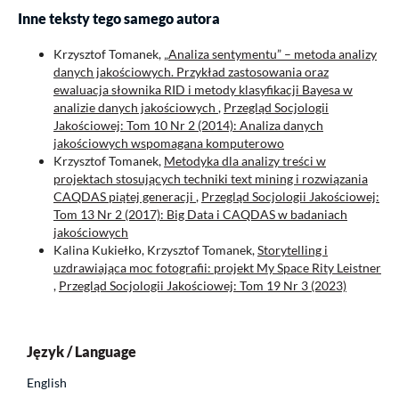
Inne teksty tego samego autora
Krzysztof Tomanek,
„Analiza sentymentu” – metoda analizy
danych jakościowych. Przykład zastosowania oraz
ewaluacja słownika RID i metody klasyfikacji Bayesa w
analizie danych jakościowych
,
Przegląd Socjologii
Jakościowej: Tom 10 Nr 2 (2014): Analiza danych
jakościowych wspomagana komputerowo
Krzysztof Tomanek,
Metodyka dla analizy treści w
projektach stosujących techniki text mining i rozwiązania
CAQDAS piątej generacji
,
Przegląd Socjologii Jakościowej:
Tom 13 Nr 2 (2017): Big Data i CAQDAS w badaniach
jakościowych
Kalina Kukiełko, Krzysztof Tomanek,
Storytelling i
uzdrawiająca moc fotografii: projekt My Space Rity Leistner
,
Przegląd Socjologii Jakościowej: Tom 19 Nr 3 (2023)
Język / Language
English