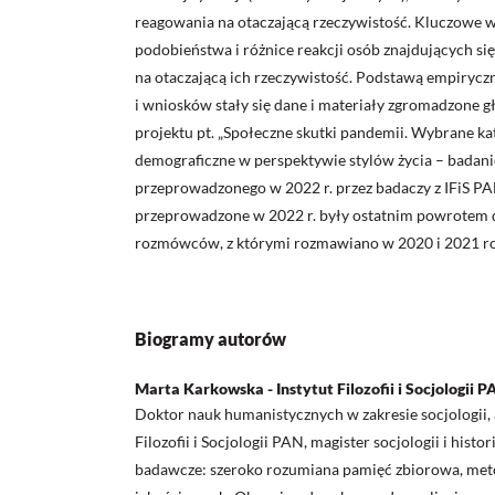
reagowania na otaczającą rzeczywistość. Kluczowe w
podobieństwa i różnice reakcji osób znajdujących si
na otaczającą ich rzeczywistość. Podstawą empirycz
i wniosków stały się dane i materiały zgromadzone g
projektu pt. „Społeczne skutki pandemii. Wybrane ka
demograficzne w perspektywie stylów życia – badani
przeprowadzonego w 2022 r. przez badaczy z IFiS P
przeprowadzone w 2022 r. były ostatnim powrotem 
rozmówców, z którymi rozmawiano w 2020 i 2021 r
Biogramy autorów
Marta Karkowska - Instytut Filozofii i Socjologii 
Doktor nauk humanistycznych w zakresie socjologii, 
Filozofii i Socjologii PAN, magister socjologii i histo
badawcze: szeroko rozumiana pamięć zbiorowa, met