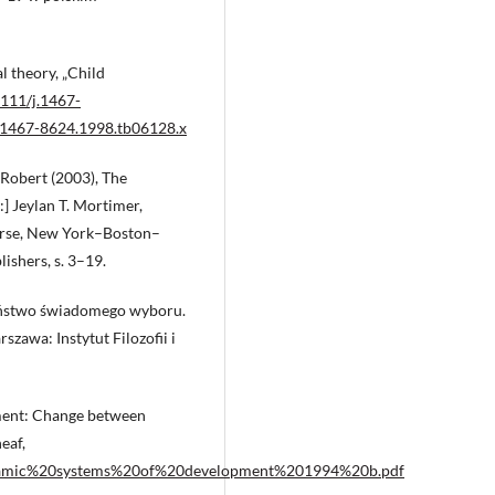
l theory, „Child
1111/j.1467-
j.1467-8624.1998.tb06128.x
Robert (2003), The
] Jeylan T. Mortimer,
ourse, New York–Boston–
hers, s. 3–19.
zeństwo świadomego wyboru.
szawa: Instytut Filozofii i
ment: Change between
eaf,
/Dynamic%20systems%20of%20development%201994%20b.pdf