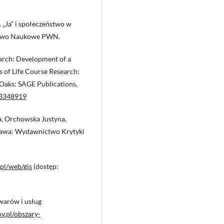
„Ja” i społeczeństwo w
ctwo Naukowe PWN.
search: Development of a
ods of Life Course Research:
Oaks: SAGE Publications,
83348919
, Orchowska Justyna,
szawa: Wydawnictwo Krytyki
pl/web/gis
(dostęp:
warów i usług
ov.pl/obszary-