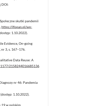
5
DOI:
 Społeczne skutki pandemii
9,
https://ifispan.pl/wp-
dostęp: 1.10.2022).
ttle Evidence, On-going
 nr 3, s. 167–176.
alitative Data Reuse: A
10.1177/2158244016685136
 Diagnozy nr 46: Pandemia
(dostęp: 1.10.2022).
D-19 w polskim