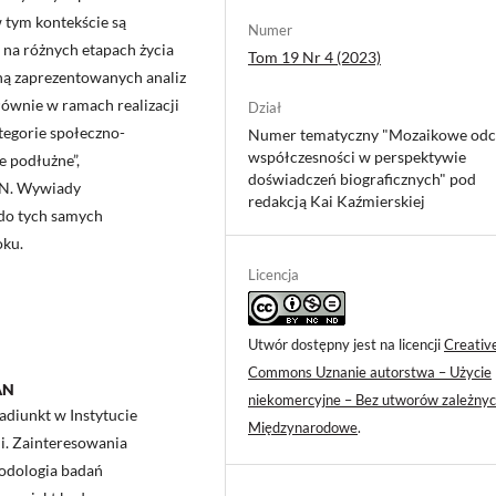
 tym kontekście są
Numer
ę na różnych etapach życia
Tom 19 Nr 4 (2023)
ną zaprezentowanych analiz
łównie w ramach realizacji
Dział
tegorie społeczno-
Numer tematyczny "Mozaikowe odc
współczesności w perspektywie
e podłużne”,
doświadczeń biograficznych" pod
AN. Wywiady
redakcją Kai Kaźmierskiej
do tych samych
oku.
Licencja
Utwór dostępny jest na licencji
Creativ
Commons Uznanie autorstwa – Użycie
PAN
niekomercyjne – Bez utworów zależnyc
adiunkt w Instytucie
Międzynarodowe
.
rii. Zainteresowania
odologia badań