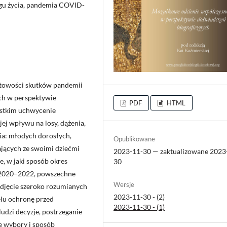
egu życia, pandemia COVID-
ktowości skutków pandemii
h w perspektywie
PDF
HTML
zystkim uchwycenie
ej wpływu na losy, dążenia,
ia: młodych dorosłych,
Opublikowane
ających ze swoimi dziećmi
2023-11-30 — zaktualizowane 2023
e, w jaki sposób okres
30
 2020–2022, powszechne
Wersje
odjęcie szeroko rozumianych
2023-11-30 - (2)
elu ochronę przed
2023-11-30 - (1)
dzi decyzje, postrzeganie
ne wybory i sposób