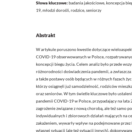
Słowa kluczowe:
badania jakościowe, koncepcja bi
19, młodzi dorośli, rodzice, seniorzy
Abstrakt
W artykule poruszono kwestie dotyczące wieloaspe
COVID-19 obserwowanych w Polsce, rozpatrywanyc
koncepcji biegu życia. Celem analiz było przede ws
różnorodności doświadczenia pandemii, a zwłaszcza j
a także postawy osób będących w różnych fazach życ
którzy osiągnęli już samodzielność, rodziców mieszk
oraz seniorów. W tym świetle kluczowe było ustaleni
pandemii COVID-19 w Polsce, przypadający na lata
zagrożenie związane z nową chorobą, ale też samo p
indywidualnych i zbiorowych działań mających na c
zakażeniem, wywarły wpływ na podejmowane przez lu
własnej sytuacji (ale też sytuacji innych), dokonywa