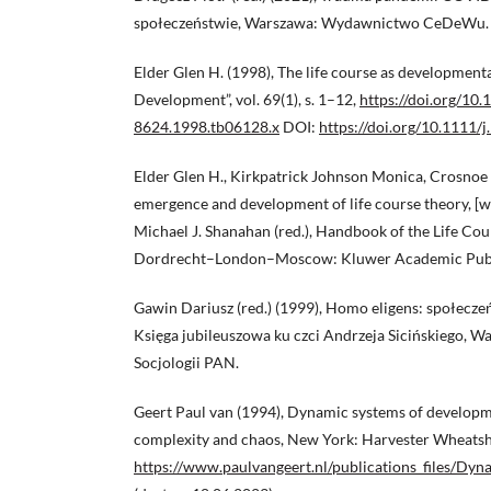
społeczeństwie, Warszawa: Wydawnictwo CeDeWu.
Elder Glen H. (1998), The life course as developmenta
Development”, vol. 69(1), s. 1–12,
https://doi.org/10.
8624.1998.tb06128.x
DOI:
https://doi.org/10.1111/
Elder Glen H., Kirkpatrick Johnson Monica, Crosnoe 
emergence and development of life course theory, [w:
Michael J. Shanahan (red.), Handbook of the Life C
Dordrecht–London–Moscow: Kluwer Academic Publis
Gawin Dariusz (red.) (1999), Homo eligens: społec
Księga jubileuszowa ku czci Andrzeja Sicińskiego, War
Socjologii PAN.
Geert Paul van (1994), Dynamic systems of develop
complexity and chaos, New York: Harvester Wheatsh
https://www.paulvangeert.nl/publications_files