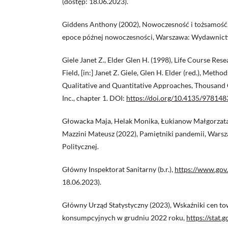
(dostęp: 18.06.2023).
Giddens Anthony (2002), Nowoczesność i tożsamość. 
epoce późnej nowoczesności, Warszawa: Wydawni
Giele Janet Z., Elder Glen H. (1998), Life Course Re
Field, [in:] Janet Z. Giele, Glen H. Elder (red.), Meth
Qualitative and Quantitative Approaches, Thousand 
Inc., chapter 1. DOI:
https://doi.org/10.4135/97814
Głowacka Maja, Helak Monika, Łukianow Małgorzata
Mazzini Mateusz (2022), Pamiętniki pandemii, War
Politycznej.
Główny Inspektorat Sanitarny (b.r.),
https://www.gov.
18.06.2023).
Główny Urząd Statystyczny (2023), Wskaźniki cen to
konsumpcyjnych w grudniu 2022 roku,
https://stat.g