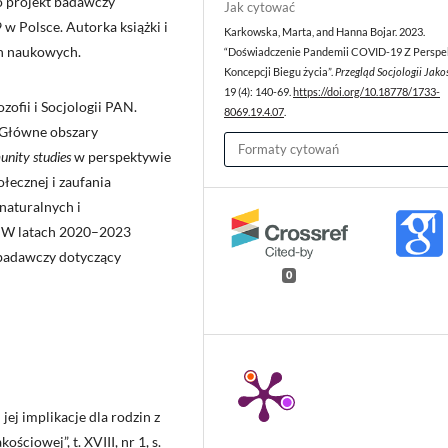
o projekt badawczy
Jak cytować
 Polsce. Autorka książki i
Karkowska, Marta, and Hanna Bojar. 2023.
ch naukowych.
“Doświadczenie Pandemii COVID-19 Z Persp
Koncepcji Biegu życia”.
Przegląd Socjologii Jako
19 (4): 140-69.
https://doi.org/10.18778/1733-
zofii i Socjologii PAN.
8069.19.4.07
.
 Główne obszary
Formaty cytowań
nity studies
w perspektywie
łecznej i zaufania
naturalnych i
. W latach 2020–2023
 badawczy dotyczący
0
jej implikacje dla rodzin z
ściowej”, t. XVIII, nr 1, s.