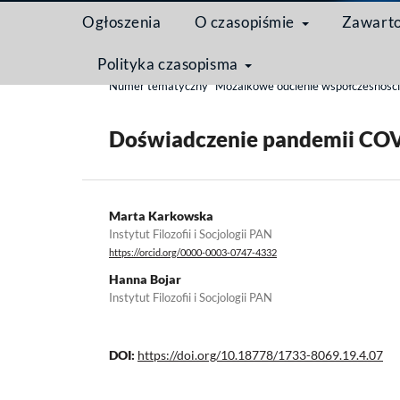
Ogłoszenia
O czasopiśmie
Zawart
Polityka czasopisma
Strona domowa
/
Archiwum
/
Tom 19 Nr 4 (2023)
Numer tematyczny "Mozaikowe odcienie współczesności w
Doświadczenie pandemii COVI
Marta Karkowska
Instytut Filozofii i Socjologii PAN
https://orcid.org/0000-0003-0747-4332
Hanna Bojar
Instytut Filozofii i Socjologii PAN
DOI:
https://doi.org/10.18778/1733-8069.19.4.07