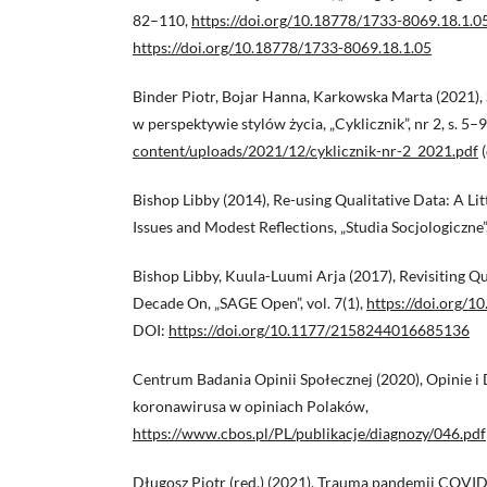
82–110,
https://doi.org/10.18778/1733-8069.18.1.0
https://doi.org/10.18778/1733-8069.18.1.05
Binder Piotr, Bojar Hanna, Karkowska Marta (2021),
w perspektywie stylów życia, „Cyklicznik”, nr 2, s. 5–
content/uploads/2021/12/cyklicznik-nr-2_2021.pdf
(
Bishop Libby (2014), Re-using Qualitative Data: A Li
Issues and Modest Reflections, „Studia Socjologiczne”,
Bishop Libby, Kuula-Luumi Arja (2017), Revisiting Qu
Decade On, „SAGE Open”, vol. 7(1),
https://doi.org/
DOI:
https://doi.org/10.1177/2158244016685136
Centrum Badania Opinii Społecznej (2020), Opinie i
koronawirusa w opiniach Polaków,
https://www.cbos.pl/PL/publikacje/diagnozy/046.pdf
Długosz Piotr (red.) (2021), Trauma pandemii COVI