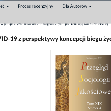
ość
Proces recenzyjny
Dla Autorów
/
 perspektywie doświadczeń biograficznych" pod redakcją Kai Kaźmierskiej
D-19 z perspektywy koncepcji biegu ży