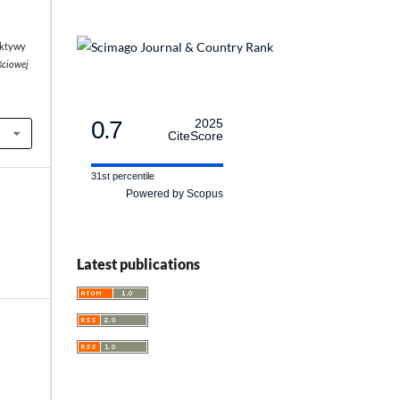
ektywy
ściowej
0.7
2025
CiteScore
31st percentile
Powered by Scopus
Latest publications