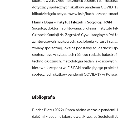
jakościowych. Obecnie członek zespołu realizująceg
dotyczący społecznych skutków pandemii COVID-19 w
kilkudziesięciu artykułów w książkach i czasopisma
Hanna Bojar - Instytut Filozofii i Socjologii PAN
Socjolog, doktor habilitowana, profesor Instytutu Filo
Członek Komisji ds. Zagrożeń Cywilizacyjnych PAU.
zainteresowań naukowych: socjologia kultury i
commu
zmiany społecznej, lokalne podstawy solidarności spo
społecznego w sytuacjach różnego rodzaju katastrof 
technologicznych, metodologia badań jakościowych
kierownik zespołu w IFiS PAN realizującego projekt
społecznych skutków pandemii COVID-19 w Polsce.
Bibliografia
Binder Piotr (2022), Praca zdalna w czasie pandemii i 
dziećmi – badanie jakościowe, „Przegląd Socjologii Jako