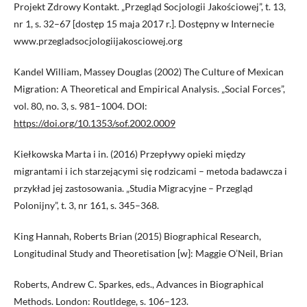
Projekt Zdrowy Kontakt. „Przegląd Socjologii Jakościowej”, t. 13,
nr 1, s. 32–67 [dostęp 15 maja 2017 r.]. Dostępny w Internecie
www.przegladsocjologiijakosciowej.org
Kandel William, Massey Douglas (2002) The Culture of Mexican
Migration: A Theoretical and Empirical Analysis. „Social Forces”,
vol. 80, no. 3, s. 981–1004. DOI:
https://doi.org/10.1353/sof.2002.0009
Kiełkowska Marta i in. (2016) Przepływy opieki między
migrantami i ich starzejącymi się rodzicami – metoda badawcza i
przykład jej zastosowania. „Studia Migracyjne – Przegląd
Polonijny”, t. 3, nr 161, s. 345–368.
King Hannah, Roberts Brian (2015) Biographical Research,
Longitudinal Study and Theoretisation [w]: Maggie O’Neil, Brian
Roberts, Andrew C. Sparkes, eds., Advances in Biographical
Methods. London: Routldege, s. 106–123.