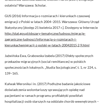
ostatnia? Warszawa: Scholar.
GUS (2016) Informacja o rozmiarach i kierunkach czasowej
emigracji z Polski w latach 2004–2015. Warszawa: Główny Urząd
Statystyczny [dostęp 21 kwietnia 2017 r.]. Dostępny w Internecie
http://stat.gov.pl/obszary-tematyczne/ludnosc/migracje-
zagraniczne-ludnosci/informacja-o-rozmiarach-i-
kierunkachemigracji-z-polski-w-latach-20042015,2,9.html
Jaźwińska Ewa, Grabowska Izabela (2017) Efekty społecznych
przekazów migracyjnych (social remittances) w polskich
społecznościach lokalnych. „Studia Socjologiczne”, t. 1, nr 224, s.
139–165.
Kałwak Weronika i in. (2017) Podłużne badanie jakościowe
doświadczenia wolontariuszy sprawujących opiekę nad
pacjentami w ramach programu profilaktyki powikłań
hospitalizacji osób starszych na oddziale chorób wewnętrznych –