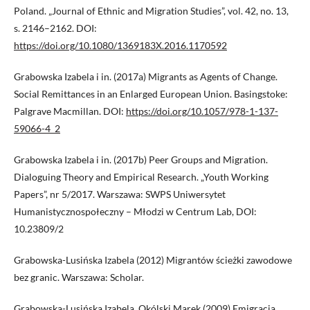
Poland. „Journal of Ethnic and Migration Studies”, vol. 42, no. 13,
s. 2146–2162. DOI:
https://doi.org/10.1080/1369183X.2016.1170592
Grabowska Izabela i in. (2017a) Migrants as Agents of Change.
Social Remittances in an Enlarged European Union. Basingstoke:
Palgrave Macmillan. DOI:
https://doi.org/10.1057/978-1-137-
59066-4_2
Grabowska Izabela i in. (2017b) Peer Groups and Migration.
Dialoguing Theory and Empirical Research. „Youth Working
Papers”, nr 5/2017. Warszawa: SWPS Uniwersytet
Humanistycznospołeczny – Młodzi w Centrum Lab, DOI:
10.23809/2
Grabowska-Lusińska Izabela (2012) Migrantów ścieżki zawodowe
bez granic. Warszawa: Scholar.
Grabowska-Lusińska Izabela, Okólski Marek (2009) Emigracja