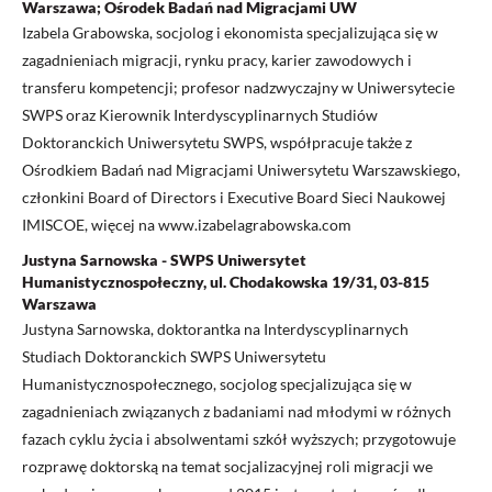
Warszawa; Ośrodek Badań nad Migracjami UW
Izabela Grabowska, socjolog i ekonomista specjalizująca się w
zagadnieniach migracji, rynku pracy, karier zawodowych i
transferu kompetencji; profesor nadzwyczajny w Uniwersytecie
SWPS oraz Kierownik Interdyscyplinarnych Studiów
Doktoranckich Uniwersytetu SWPS, współpracuje także z
Ośrodkiem Badań nad Migracjami Uniwersytetu Warszawskiego,
członkini Board of Directors i Executive Board Sieci Naukowej
IMISCOE, więcej na www.izabelagrabowska.com
Justyna Sarnowska - SWPS Uniwersytet
Humanistycznospołeczny, ul. Chodakowska 19/31, 03-815
Warszawa
Justyna Sarnowska, doktorantka na Interdyscyplinarnych
Studiach Doktoranckich SWPS Uniwersytetu
Humanistycznospołecznego, socjolog specjalizująca się w
zagadnieniach związanych z badaniami nad młodymi w różnych
fazach cyklu życia i absolwentami szkół wyższych; przygotowuje
rozprawę doktorską na temat socjalizacyjnej roli migracji we