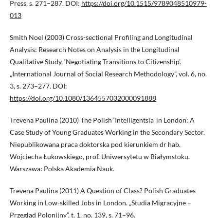
Press, s. 271–287. DOI:
https://doi.org/10.1515/9789048510979-
013
Smith Noel (2003) Cross-sectional Profiling and Longitudinal
Analysis: Research Notes on Analysis in the Longitudinal
Qualitative Study, ‘Negotiating Transitions to Citizenship’.
„International Journal of Social Research Methodology”, vol. 6, no.
3, s. 273–277. DOI:
https://doi.org/10.1080/1364557032000091888
Trevena Paulina (2010) The Polish ‘Intelligentsia’ in London: A
Case Study of Young Graduates Working in the Secondary Sector.
Niepublikowana praca doktorska pod kierunkiem dr hab.
Wojciecha Łukowskiego, prof. Uniwersytetu w Białymstoku.
Warszawa: Polska Akademia Nauk.
Trevena Paulina (2011) A Question of Class? Polish Graduates
Working in Low-skilled Jobs in London. „Studia Migracyjne –
Przeglad Polonijny”, t. 1, no. 139, s. 71–96.