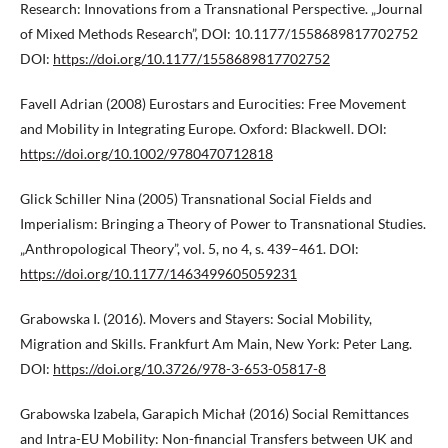
Research: Innovations from a Transnational Perspective. „Journal
of Mixed Methods Research”, DOI: 10.1177/1558689817702752
DOI:
https://doi.org/10.1177/1558689817702752
Favell Adrian (2008) Eurostars and Eurocities: Free Movement
and Mobility in Integrating Europe. Oxford: Blackwell. DOI:
https://doi.org/10.1002/9780470712818
Glick Schiller Nina (2005) Transnational Social Fields and
Imperialism: Bringing a Theory of Power to Transnational Studies.
„Anthropological Theory”, vol. 5, no 4, s. 439–461. DOI:
https://doi.org/10.1177/1463499605059231
Grabowska I. (2016). Movers and Stayers: Social Mobility,
Migration and Skills. Frankfurt Am Main, New York: Peter Lang.
DOI:
https://doi.org/10.3726/978-3-653-05817-8
Grabowska Izabela, Garapich Michał (2016) Social Remittances
and Intra-EU Mobility: Non-financial Transfers between UK and