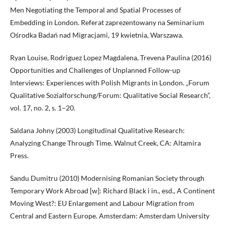
Men Negotiating the Temporal and Spatial Processes of
Embedding in London. Referat zaprezentowany na Seminarium
Ośrodka Badań nad Migracjami, 19 kwietnia, Warszawa.
Ryan Louise, Rodriguez Lopez Magdalena, Trevena Paulina (2016)
Opportunities and Challenges of Unplanned Follow-up
Interviews: Experiences with Polish Migrants in London. „Forum
Qualitative Sozialforschung/Forum: Qualitative Social Research”,
vol. 17, no. 2, s. 1−20.
Saldana Johny (2003) Longitudinal Qualitative Research:
Analyzing Change Through Time. Walnut Creek, CA: Altamira
Press.
Sandu Dumitru (2010) Modernising Romanian Society through
Temporary Work Abroad [w]: Richard Black i in., esd., A Continent
Moving West?: EU Enlargement and Labour Migration from
Central and Eastern Europe. Amsterdam: Amsterdam University