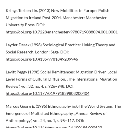
Krings Torben i in. (2013) New Mobilities in Europe: Polish
Migration to Ireland Post-2004. Manchester: Manchester
University Press. DOI:
https://doi.org/10.7228/manchester/9780719088094.001.0001
Layder Derek (1998) Sociological Practice: Linking Theory and
Social Research. London: Sage. DOI:
https://doi.org/10.4135/9781849209946
Levitt Peggy (1998) Social Remittances: Migration Driven Local-
Level Forms of Cultural Diffusion. „The International Migration
Review”, vol. 32, no. 4, s. 926–948. DOI:
https://doi.org/10.1177/019791839803200404
Marcus Georg E. (1995) Ethnography in/of the World System: The
Emergence of Multisited Ethnography. „Annual Review of
Anthropology”, vol. 24, no. 1, s. 95–117. DOI:
https://doi.org/10.1146/annurev.an.24.100195.000523