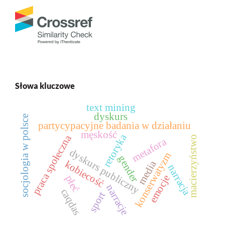
Słowa kluczowe
text mining
dyskurs
socjologia w polsce
partycypacyjne badania w działaniu
męskość
retoryka
praca społeczna
macierzyństwo
metafora
dyskurs publiczny
konserwatyzm
gender
media
kobiecość
narracja
emocje
płeć
narracje
caqdas
sport