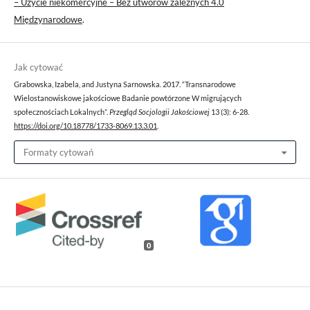
– Użycie niekomercyjne – Bez utworów zależnych 4.0
Międzynarodowe
.
Jak cytować
Grabowska, Izabela, and Justyna Sarnowska. 2017. “Transnarodowe
Wielostanowiskowe jakościowe Badanie powtórzone W migrujących
społecznościach Lokalnych”.
Przegląd Socjologii Jakościowej
13 (3): 6-28.
https://doi.org/10.18778/1733-8069.13.3.01
.
Formaty cytowań
0