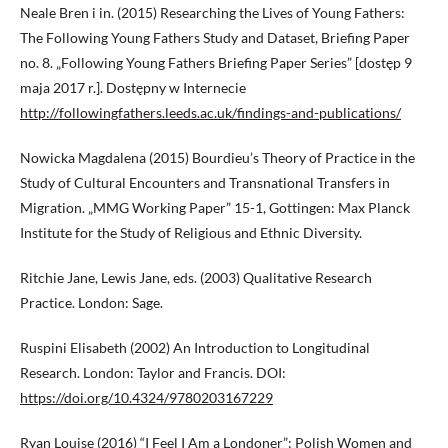
Neale Bren i in. (2015) Researching the Lives of Young Fathers:
The Following Young Fathers Study and Dataset, Briefing Paper
no. 8. „Following Young Fathers Briefing Paper Series” [dostęp 9
maja 2017 r.]. Dostępny w Internecie
http://followingfathers.leeds.ac.uk/findings-and-publications/
Nowicka Magdalena (2015) Bourdieu’s Theory of Practice in the
Study of Cultural Encounters and Transnational Transfers in
Migration. „MMG Working Paper” 15-1, Gottingen: Max Planck
Institute for the Study of Religious and Ethnic Diversity.
Ritchie Jane, Lewis Jane, eds. (2003) Qualitative Research
Practice. London: Sage.
Ruspini Elisabeth (2002) An Introduction to Longitudinal
Research. London: Taylor and Francis. DOI:
https://doi.org/10.4324/9780203167229
Ryan Louise (2016) “I Feel I Am a Londoner”: Polish Women and