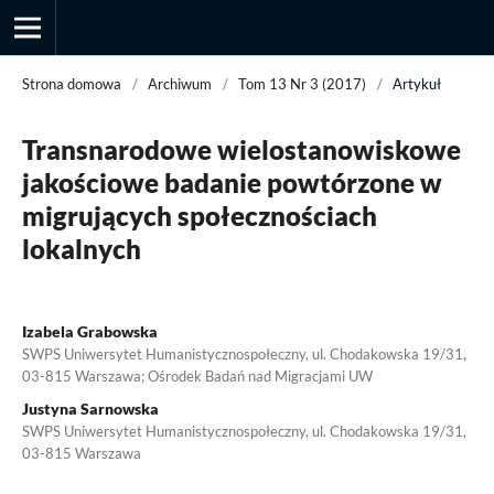
Strona domowa
/
Archiwum
/
Tom 13 Nr 3 (2017)
/
Artykuł
Transnarodowe wielostanowiskowe
Przegląd Socjologii Jakościowej
jakościowe badanie powtórzone w
migrujących społecznościach
lokalnych
Izabela Grabowska
SWPS Uniwersytet Humanistycznospołeczny, ul. Chodakowska 19/31,
03-815 Warszawa; Ośrodek Badań nad Migracjami UW
Justyna Sarnowska
SWPS Uniwersytet Humanistycznospołeczny, ul. Chodakowska 19/31,
03-815 Warszawa