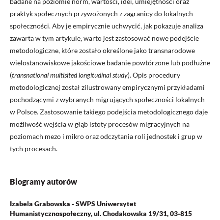
badane na poziomie norm, wartości, idei, umiejętności oraz
praktyk społecznych przywożonych z zagranicy do lokalnych
społeczności. Aby je empirycznie uchwycić, jak pokazuje analiza
zawarta w tym artykule, warto jest zastosować nowe podejście
metodologiczne, które zostało określone jako transnarodowe
wielostanowiskowe jakościowe badanie powtórzone lub podłużne
(
transnational multisited longitudinal study
). Opis procedury
metodologicznej został zilustrowany empirycznymi przykładami
pochodzącymi z wybranych migrujących społeczności lokalnych
w Polsce. Zastosowanie takiego podejścia metodologicznego daje
możliwość wejścia w głąb istoty procesów migracyjnych na
poziomach mezo i mikro oraz odczytania roli jednostek i grup w
tych procesach.
Biogramy autorów
Izabela Grabowska - SWPS Uniwersytet
Humanistycznospołeczny, ul. Chodakowska 19/31, 03-815