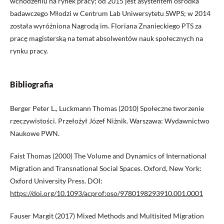
wchodzeniu na rynek pracy; od 2015 jest asystentem ośrodka
badawczego Młodzi w Centrum Lab Uniwersytetu SWPS; w 2014
została wyróżniona Nagrodą im. Floriana Znanieckiego PTS za
pracę magisterską na temat absolwentów nauk społecznych na
rynku pracy.
Bibliografia
Berger Peter L., Luckmann Thomas (2010) Społeczne tworzenie
rzeczywistości. Przełożył Józef Niżnik. Warszawa: Wydawnictwo
Naukowe PWN.
Faist Thomas (2000) The Volume and Dynamics of International
Migration and Transnational Social Spaces. Oxford, New York:
Oxford University Press. DOI:
https://doi.org/10.1093/acprof:oso/9780198293910.001.0001
Fauser Margit (2017) Mixed Methods and Multisited Migration