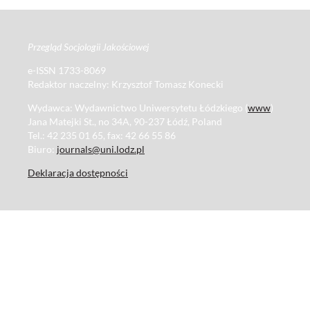
Przegląd Socjologii Jakościowej
e-ISSN 1733-8069
Redaktor naczelny: Krzysztof Tomasz Konecki
Wydawca: Wydawnictwo Uniwersytetu Łódzkiego (
www
)
Jana Matejki St., no 34A, 90-237 Łódź, Poland
Tel.: 42 235 01 65, fax: 42 66 55 86
Biuro:
journals@uni.lodz.pl
Deklaracja dostępności