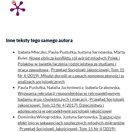
Inne teksty tego samego autora
Izabela Mleczko, Paula Pustułka, Justyna Sarnowska, Marta
Buler,
Nowe oblicza konfliktu ról wśród młodych Polek i
Polaków w świetle łączenia rodzicielstwa ze studiami i
pracą zawodową
,
Przegląd Socjologii Jakościowej: Tom 15
Nr 4 (2019): Młodzi dorośli w czasach ponowoczesności w
analizach socjologicznych
Paula Pustułka, Natalia Juchniewicz, Izabela Grabowska,
Wyzwania rekrutacji respondentów w retrospektywnym
badaniu grup rówieśniczych i migracji
,
Przegląd Socjologii
Jakościowej: Tom 13 Nr 4 (2017): Dzieciństwo i
adolescencja w perspektywie socjologii jakościowej
Dominika Winogrodzka, Justyna Sarnowska,
Tranzycyjny
efekt jojo w sekwencjach społecznych młodych migrantów
,
Przegląd Socjologii Jakościowej: Tom 15 Nr 4 (2019):