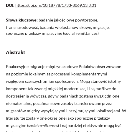
DOI:
https://doi.org/10.18778/1733-8069.13.3.01
Słowa kluczowe:
badanie jakościowe powtórzone,
transnarodowość, badania wielostanowiskowe, migracje,
społeczne przekazy migracyjne (social remittances)
Abstrakt
Poakcesyjne migracje międzynarodowe Polaków obserwowane
na poziomie lokalnym są procesami komplementarnymi
względem szerszych zmian społecznych. Mogą stanowić istotny
komponent tak zwanej miękkiej modernizacji i są możliwe do
dostrzeżenia wówczas, gdy w badaniach zostaną uwzględnione
niematerialne, pozafinansowe zasoby transferowane przez
migrantów między wysyłającymi i przyjmującymi lokalizacjami. W
literaturze zostały one określone jako społeczne przekazy
migracyjne (
social remittances
) i najbardziej efektywnie mogą być