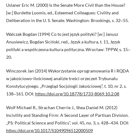
Uslaner Eric M. (2000) Is the Senate More Civil than the House?
[w:] Burdette Loomis, ed., Esteemed Colleagues: Civility and
Deliberation in the U. S. Senate. Washington: Brookings, s. 32‒55.
Walczak Bogdan (1994) Co to jest język polityki? [w:] Janusz
Anusiewicz, Bogdan Siciński, red., Język a kultura, t. 11, Język
polityki a współczesna kultura polityczna. Wrocław: TPPW, s. 15‒
20.
Winczorek Jan (2014) Wykorzystanie oprogramowania R i RQDA
w jakościowo-ilościowej analizie treści orzeczeń Trybunału
Konstytucyjnego. „Przegląd Socjologii Jakościowej”, t. 10, nr 2, s.
138‒161. DOI:
https://doi.org/10.18778/1733-8069.10.2.08
Wolf Michael R., Strachan Cherrie J., Shea Daniel M. (2012)
Incivility and Standing Firm: A Second Layer of Partisan Division.
„PS: Political Science and Politics”, vol. 45, no. 3, s. 428‒434. DOI:
https://doi.org/10.1017/S1049096512000509