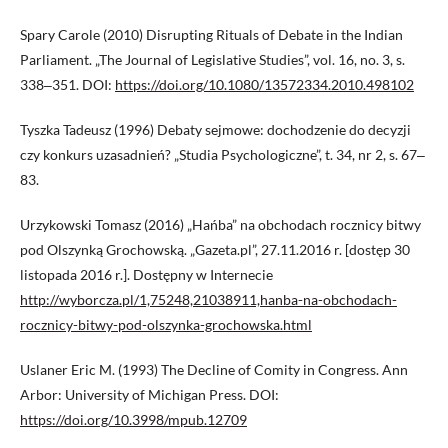
Spary Carole (2010) Disrupting Rituals of Debate in the Indian
Parliament. „The Journal of Legislative Studies”, vol. 16, no. 3, s.
338‒351. DOI:
https://doi.org/10.1080/13572334.2010.498102
Tyszka Tadeusz (1996) Debaty sejmowe: dochodzenie do decyzji
czy konkurs uzasadnień? „Studia Psychologiczne”, t. 34, nr 2, s. 67‒
83.
Urzykowski Tomasz (2016) „Hańba” na obchodach rocznicy bitwy
pod Olszynką Grochowską. „Gazeta.pl”, 27.11.2016 r. [dostęp 30
listopada 2016 r.]. Dostępny w Internecie
http://wyborcza.pl/1,75248,21038911,hanba-na-obchodach-
rocznicy-bitwy-pod-olszynka-grochowska.html
Uslaner Eric M. (1993) The Decline of Comity in Congress. Ann
Arbor: University of Michigan Press. DOI:
https://doi.org/10.3998/mpub.12709