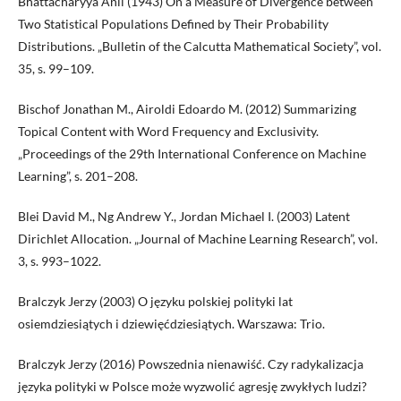
Bhattacharyya Anil (1943) On a Measure of Divergence between
Two Statistical Populations Defined by Their Probability
Distributions. „Bulletin of the Calcutta Mathematical Society”, vol.
35, s. 99–109.
Bischof Jonathan M., Airoldi Edoardo M. (2012) Summarizing
Topical Content with Word Frequency and Exclusivity.
„Proceedings of the 29th International Conference on Machine
Learning”, s. 201–208.
Blei David M., Ng Andrew Y., Jordan Michael I. (2003) Latent
Dirichlet Allocation. „Journal of Machine Learning Research”, vol.
3, s. 993–1022.
Bralczyk Jerzy (2003) O języku polskiej polityki lat
osiemdziesiątych i dziewięćdziesiątych. Warszawa: Trio.
Bralczyk Jerzy (2016) Powszednia nienawiść. Czy radykalizacja
języka polityki w Polsce może wyzwolić agresję zwykłych ludzi?