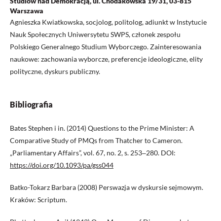
Studiów nad Demokracją, ul. Chodakowska 19/31, 03-815
Warszawa
Agnieszka Kwiatkowska, socjolog, politolog, adiunkt w Instytucie
Nauk Społecznych Uniwersytetu SWPS, członek zespołu
Polskiego Generalnego Studium Wyborczego. Zainteresowania
naukowe: zachowania wyborcze, preferencje ideologiczne, elity
polityczne, dyskurs publiczny.
Bibliografia
Bates Stephen i in. (2014) Questions to the Prime Minister: A
Comparative Study of PMQs from Thatcher to Cameron.
„Parliamentary Affairs”, vol. 67, no. 2, s. 253‒280. DOI:
https://doi.org/10.1093/pa/gss044
Batko-Tokarz Barbara (2008) Perswazja w dyskursie sejmowym.
Kraków: Scriptum.