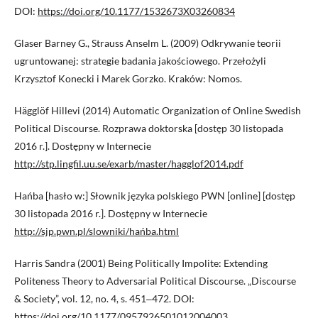
DOI:
https://doi.org/10.1177/1532673X03260834
Glaser Barney G., Strauss Anselm L. (2009) Odkrywanie teorii
ugruntowanej: strategie badania jakościowego. Przełożyli
Krzysztof Konecki i Marek Gorzko. Kraków: Nomos.
Hägglöf Hillevi (2014) Automatic Organization of Online Swedish
Political Discourse. Rozprawa doktorska [dostęp 30 listopada
2016 r.]. Dostępny w Internecie
http://stp.lingfil.uu.se/exarb/master/hagglof2014.pdf
Hańba [hasło w:] Słownik języka polskiego PWN [online] [dostęp
30 listopada 2016 r.]. Dostępny w Internecie
http://sjp.pwn.pl/slowniki/hańba.html
Harris Sandra (2001) Being Politically Impolite: Extending
Politeness Theory to Adversarial Political Discourse. „Discourse
& Society”, vol. 12, no. 4, s. 451‒472. DOI:
https://doi.org/10.1177/0957926501012004003