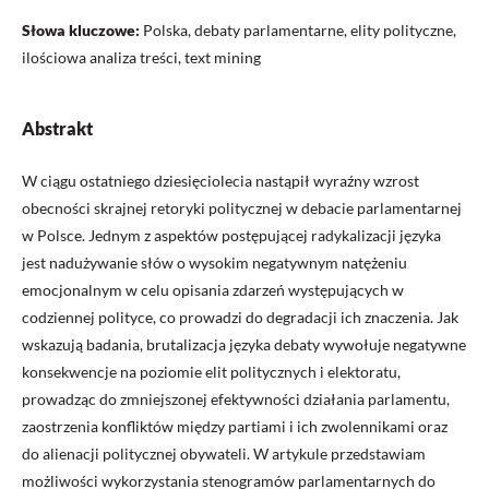
Słowa kluczowe:
Polska, debaty parlamentarne, elity polityczne,
ilościowa analiza treści, text mining
Abstrakt
W ciągu ostatniego dziesięciolecia nastąpił wyraźny wzrost
obecności skrajnej retoryki politycznej w debacie parlamentarnej
w Polsce. Jednym z aspektów postępującej radykalizacji języka
jest nadużywanie słów o wysokim negatywnym natężeniu
emocjonalnym w celu opisania zdarzeń występujących w
codziennej polityce, co prowadzi do degradacji ich znaczenia. Jak
wskazują badania, brutalizacja języka debaty wywołuje negatywne
konsekwencje na poziomie elit politycznych i elektoratu,
prowadząc do zmniejszonej efektywności działania parlamentu,
zaostrzenia konfliktów między partiami i ich zwolennikami oraz
do alienacji politycznej obywateli. W artykule przedstawiam
możliwości wykorzystania stenogramów parlamentarnych do