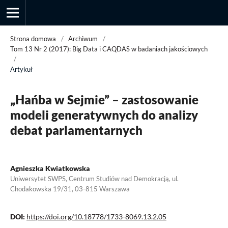
Strona domowa
/
Archiwum
/
Tom 13 Nr 2 (2017): Big Data i CAQDAS w badaniach jakościowych
/
Artykuł
Przegląd Socjologii Jakościowej
„Hańba w Sejmie” – zastosowanie
modeli generatywnych do analizy
debat parlamentarnych
Agnieszka Kwiatkowska
Uniwersytet SWPS, Centrum Studiów nad Demokracją, ul.
Chodakowska 19/31, 03-815 Warszawa
DOI:
https://doi.org/10.18778/1733-8069.13.2.05