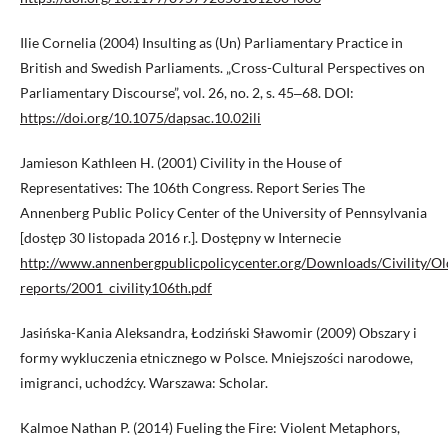
Ilie Cornelia (2004) Insulting as (Un) Parliamentary Practice in
British and Swedish Parliaments. „Cross-Cultural Perspectives on
Parliamentary Discourse”, vol. 26, no. 2, s. 45‒68. DOI:
https://doi.org/10.1075/dapsac.10.02ili
Jamieson Kathleen H. (2001) Civility in the House of
Representatives: The 106th Congress. Report Series The
Annenberg Public Policy Center of the University of Pennsylvania
[dostęp 30 listopada 2016 r.]. Dostępny w Internecie
http://www.annenbergpublicpolicycenter.org/Downloads/Civility/Ol
reports/2001_civility106th.pdf
Jasińska-Kania Aleksandra, Łodziński Sławomir (2009) Obszary i
formy wykluczenia etnicznego w Polsce. Mniejszości narodowe,
imigranci, uchodźcy. Warszawa: Scholar.
Kalmoe Nathan P. (2014) Fueling the Fire: Violent Metaphors,