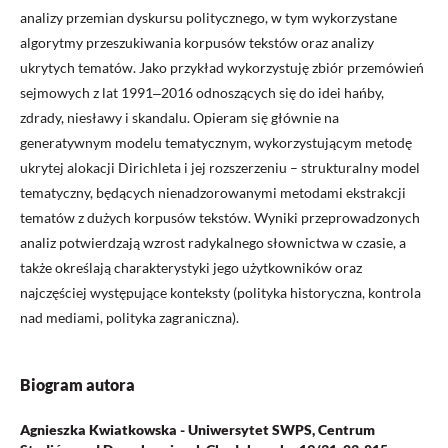
analizy przemian dyskursu politycznego, w tym wykorzystane
algorytmy przeszukiwania korpusów tekstów oraz analizy
ukrytych tematów. Jako przykład wykorzystuję zbiór przemówień
sejmowych z lat 1991‒2016 odnoszących się do idei hańby,
zdrady, niesławy i skandalu. Opieram się głównie na
generatywnym modelu tematycznym, wykorzystującym metodę
ukrytej alokacji Dirichleta i jej rozszerzeniu – strukturalny model
tematyczny, będących nienadzorowanymi metodami ekstrakcji
tematów z dużych korpusów tekstów. Wyniki przeprowadzonych
analiz potwierdzają wzrost radykalnego słownictwa w czasie, a
także określają charakterystyki jego użytkowników oraz
najczęściej występujące konteksty (polityka historyczna, kontrola
nad mediami, polityka zagraniczna).
Biogram autora
Agnieszka Kwiatkowska - Uniwersytet SWPS, Centrum