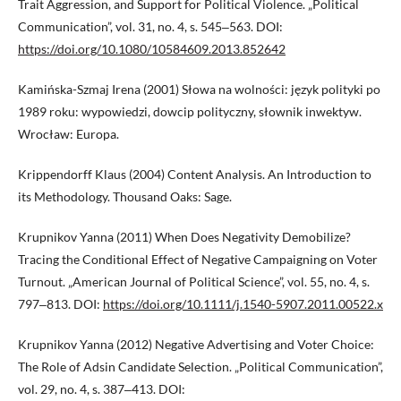
Trait Aggression, and Support for Political Violence. „Political
Communication”, vol. 31, no. 4, s. 545‒563. DOI:
https://doi.org/10.1080/10584609.2013.852642
Kamińska-Szmaj Irena (2001) Słowa na wolności: język polityki po
1989 roku: wypowiedzi, dowcip polityczny, słownik inwektyw.
Wrocław: Europa.
Krippendorff Klaus (2004) Content Analysis. An Introduction to
its Methodology. Thousand Oaks: Sage.
Krupnikov Yanna (2011) When Does Negativity Demobilize?
Tracing the Conditional Effect of Negative Campaigning on Voter
Turnout. „American Journal of Political Science”, vol. 55, no. 4, s.
797‒813. DOI:
https://doi.org/10.1111/j.1540-5907.2011.00522.x
Krupnikov Yanna (2012) Negative Advertising and Voter Choice:
The Role of Adsin Candidate Selection. „Political Communication”,
vol. 29, no. 4, s. 387‒413. DOI: