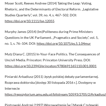
Moser Scott, Reeves Andrew (2014) Taking the Leap: Voting,
Rhetoric, and the Determinants of Electoral Reform. „Legislative
Studies Quarterly”, vol. 39, no. 4, s. 467–502. DOI:
https://doi.org/10.1111/lsq.12055
Murphy James (2014) (Im)Politeness during Prime Ministers
Questions in the UK Parliament. „Pragmatics and Society”, vol. 5,
no. 1, s. 76‒104. DOI:
https://doi.org/10.1075/ps.5.1.04mur
Mutz Diana C. (2015) In-Your-Face Politics. The Consequences of
Uncivil Media. Princeton: Princeton University Press. DOI:
https://doi.org/10.23943/princeton/9780691165110.001.0001
Piniarski Arkadiusz (2011) Język polskiej debaty parlamentarnej.
Rozprawa doktorska [dostęp 30 listopada 2016 r.]. Dostępny w
Internecie
https://repozytorium.amu.edu.pl/bitstream/10593/2705/2/Arkad
Piotrowski Andrzej (1997) Wprowadzenie [w:] Marek Czyżewski,