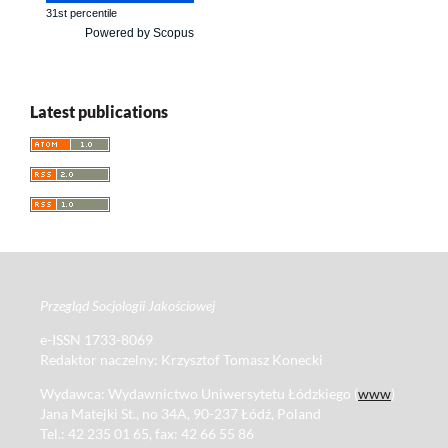
31st percentile
Powered by Scopus
Latest publications
Przegląd Socjologii Jakościowej
e-ISSN 1733-8069
Redaktor naczelny: Krzysztof Tomasz Konecki
Wydawca: Wydawnictwo Uniwersytetu Łódzkiego (
www
)
Jana Matejki St., no 34A, 90-237 Łódź, Poland
Tel.: 42 235 01 65, fax: 42 66 55 86