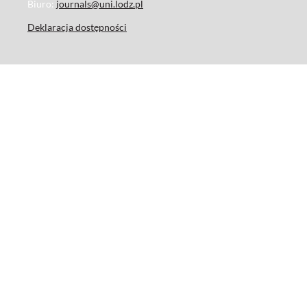
Biuro:
journals@uni.lodz.pl
Deklaracja dostępności