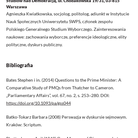
Studiów nad Demokracją, ul. Chodakowska 19/31, 03-815
Warszawa
Agnieszka Kwiatkowska, socjolog, politolog, adiunkt w Instytucie
Nauk Społecznych Uniwersytetu SWPS, członek zespołu
Polskiego Generalnego Studium Wyborczego. Zainteresowania
naukowe: zachowania wyborcze, preferencje ideologiczne, elity
polityczne, dyskurs publiczny.
Bibliografia
Bates Stephen i in. (2014) Questions to the Prime Minister: A
Comparative Study of PMQs from Thatcher to Cameron.
„Parliamentary Affairs”, vol. 67, no. 2, s. 253‒280. DOI:
https://doi.org/10.1093/pa/gss044
Batko-Tokarz Barbara (2008) Perswazja w dyskursie sejmowym.
Kraków: Scriptum.