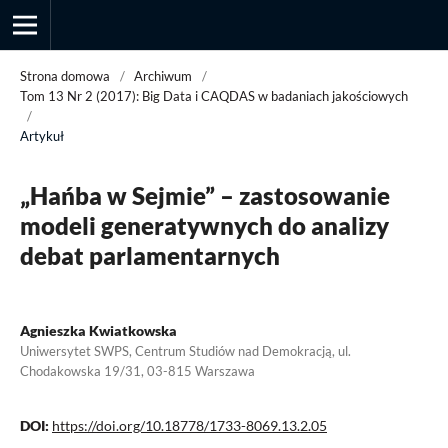
Strona domowa
/
Archiwum
/
Tom 13 Nr 2 (2017): Big Data i CAQDAS w badaniach jakościowych
/
Artykuł
Przegląd Socjologii Jakościowej
„Hańba w Sejmie” – zastosowanie
modeli generatywnych do analizy
debat parlamentarnych
Agnieszka Kwiatkowska
Uniwersytet SWPS, Centrum Studiów nad Demokracją, ul.
Chodakowska 19/31, 03-815 Warszawa
DOI:
https://doi.org/10.18778/1733-8069.13.2.05