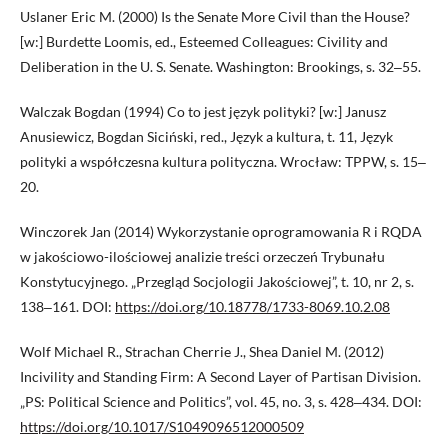
Uslaner Eric M. (2000) Is the Senate More Civil than the House?
[w:] Burdette Loomis, ed., Esteemed Colleagues: Civility and
Deliberation in the U. S. Senate. Washington: Brookings, s. 32‒55.
Walczak Bogdan (1994) Co to jest język polityki? [w:] Janusz
Anusiewicz, Bogdan Siciński, red., Język a kultura, t. 11, Język
polityki a współczesna kultura polityczna. Wrocław: TPPW, s. 15‒
20.
Winczorek Jan (2014) Wykorzystanie oprogramowania R i RQDA
w jakościowo-ilościowej analizie treści orzeczeń Trybunału
Konstytucyjnego. „Przegląd Socjologii Jakościowej”, t. 10, nr 2, s.
138‒161. DOI:
https://doi.org/10.18778/1733-8069.10.2.08
Wolf Michael R., Strachan Cherrie J., Shea Daniel M. (2012)
Incivility and Standing Firm: A Second Layer of Partisan Division.
„PS: Political Science and Politics”, vol. 45, no. 3, s. 428‒434. DOI:
https://doi.org/10.1017/S1049096512000509