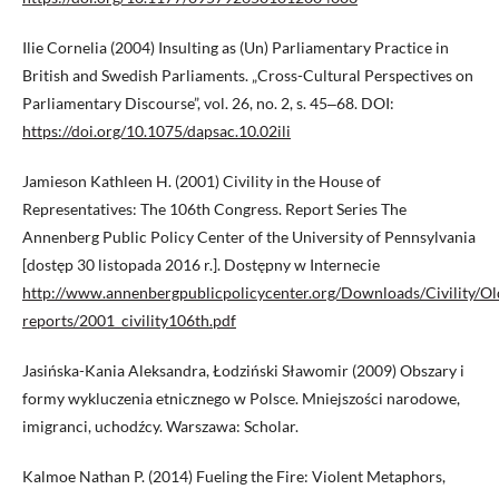
Ilie Cornelia (2004) Insulting as (Un) Parliamentary Practice in
British and Swedish Parliaments. „Cross-Cultural Perspectives on
Parliamentary Discourse”, vol. 26, no. 2, s. 45‒68. DOI:
https://doi.org/10.1075/dapsac.10.02ili
Jamieson Kathleen H. (2001) Civility in the House of
Representatives: The 106th Congress. Report Series The
Annenberg Public Policy Center of the University of Pennsylvania
[dostęp 30 listopada 2016 r.]. Dostępny w Internecie
http://www.annenbergpublicpolicycenter.org/Downloads/Civility/Ol
reports/2001_civility106th.pdf
Jasińska-Kania Aleksandra, Łodziński Sławomir (2009) Obszary i
formy wykluczenia etnicznego w Polsce. Mniejszości narodowe,
imigranci, uchodźcy. Warszawa: Scholar.
Kalmoe Nathan P. (2014) Fueling the Fire: Violent Metaphors,