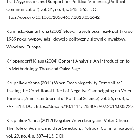
Trait Aggression, and Support for Political Violence. „Political
Communication”, vol. 31, no. 4, s. 545‒563. DOI:
https://doi.org/10.1080/10584609.2013.852642
Kamińska-Szmaj Irena (2001) Słowa na wolności: język polityki po
1989 roku: wypowiedzi, dowcip polityczny, słownik inwektyw.
Wrocław: Europa.
Krippendorff Klaus (2004) Content Analysis. An Introduction to
its Methodology. Thousand Oaks: Sage.
Krupnikov Yanna (2011) When Does Negativity Demobilize?
Tracing the Conditional Effect of Negative Campaigning on Voter
Turnout. „American Journal of Political Science”, vol. 55, no. 4, s.
797‒813. DOI:
https://doi.org/10.1111/j.1540-5907.2011.00522.x
Krupnikov Yanna (2012) Negative Advertising and Voter Choice:
The Role of Adsin Candidate Selection. „Political Communication”,
vol. 29, no. 4, s. 387‒413. DOI: