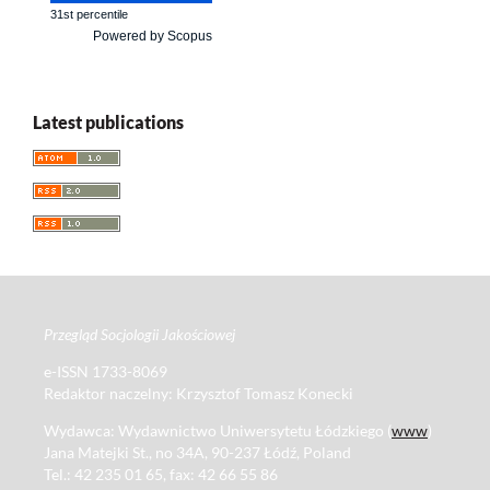
31st percentile
Powered by Scopus
Latest publications
Przegląd Socjologii Jakościowej
e-ISSN 1733-8069
Redaktor naczelny: Krzysztof Tomasz Konecki
Wydawca: Wydawnictwo Uniwersytetu Łódzkiego (
www
)
Jana Matejki St., no 34A, 90-237 Łódź, Poland
Tel.: 42 235 01 65, fax: 42 66 55 86