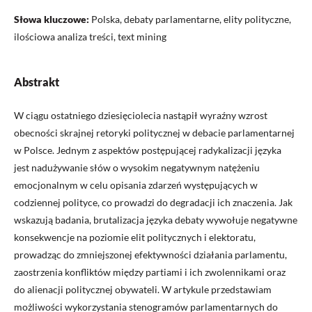
Słowa kluczowe:
Polska, debaty parlamentarne, elity polityczne,
ilościowa analiza treści, text mining
Abstrakt
W ciągu ostatniego dziesięciolecia nastąpił wyraźny wzrost
obecności skrajnej retoryki politycznej w debacie parlamentarnej
w Polsce. Jednym z aspektów postępującej radykalizacji języka
jest nadużywanie słów o wysokim negatywnym natężeniu
emocjonalnym w celu opisania zdarzeń występujących w
codziennej polityce, co prowadzi do degradacji ich znaczenia. Jak
wskazują badania, brutalizacja języka debaty wywołuje negatywne
konsekwencje na poziomie elit politycznych i elektoratu,
prowadząc do zmniejszonej efektywności działania parlamentu,
zaostrzenia konfliktów między partiami i ich zwolennikami oraz
do alienacji politycznej obywateli. W artykule przedstawiam
możliwości wykorzystania stenogramów parlamentarnych do