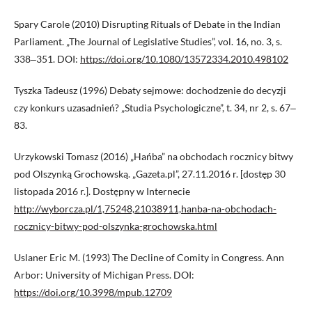
Spary Carole (2010) Disrupting Rituals of Debate in the Indian
Parliament. „The Journal of Legislative Studies”, vol. 16, no. 3, s.
338‒351. DOI:
https://doi.org/10.1080/13572334.2010.498102
Tyszka Tadeusz (1996) Debaty sejmowe: dochodzenie do decyzji
czy konkurs uzasadnień? „Studia Psychologiczne”, t. 34, nr 2, s. 67‒
83.
Urzykowski Tomasz (2016) „Hańba” na obchodach rocznicy bitwy
pod Olszynką Grochowską. „Gazeta.pl”, 27.11.2016 r. [dostęp 30
listopada 2016 r.]. Dostępny w Internecie
http://wyborcza.pl/1,75248,21038911,hanba-na-obchodach-
rocznicy-bitwy-pod-olszynka-grochowska.html
Uslaner Eric M. (1993) The Decline of Comity in Congress. Ann
Arbor: University of Michigan Press. DOI:
https://doi.org/10.3998/mpub.12709