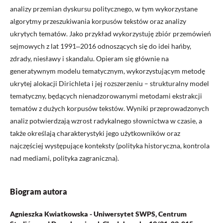
analizy przemian dyskursu politycznego, w tym wykorzystane
algorytmy przeszukiwania korpusów tekstów oraz analizy
ukrytych tematów. Jako przykład wykorzystuję zbiór przemówień
sejmowych z lat 1991‒2016 odnoszących się do idei hańby,
zdrady, niesławy i skandalu. Opieram się głównie na
generatywnym modelu tematycznym, wykorzystującym metodę
ukrytej alokacji Dirichleta i jej rozszerzeniu – strukturalny model
tematyczny, będących nienadzorowanymi metodami ekstrakcji
tematów z dużych korpusów tekstów. Wyniki przeprowadzonych
analiz potwierdzają wzrost radykalnego słownictwa w czasie, a
także określają charakterystyki jego użytkowników oraz
najczęściej występujące konteksty (polityka historyczna, kontrola
nad mediami, polityka zagraniczna).
Biogram autora
Agnieszka Kwiatkowska - Uniwersytet SWPS, Centrum