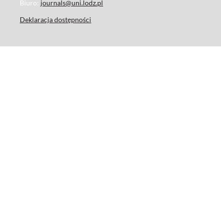
Biuro:
journals@uni.lodz.pl
Deklaracja dostępności