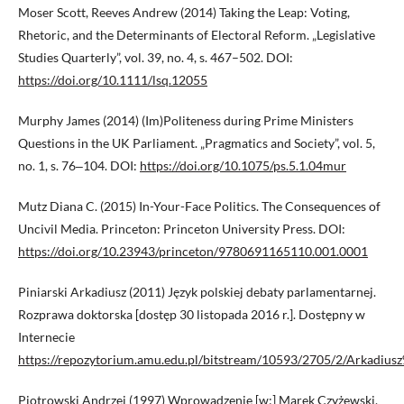
Moser Scott, Reeves Andrew (2014) Taking the Leap: Voting,
Rhetoric, and the Determinants of Electoral Reform. „Legislative
Studies Quarterly”, vol. 39, no. 4, s. 467–502. DOI:
https://doi.org/10.1111/lsq.12055
Murphy James (2014) (Im)Politeness during Prime Ministers
Questions in the UK Parliament. „Pragmatics and Society”, vol. 5,
no. 1, s. 76‒104. DOI:
https://doi.org/10.1075/ps.5.1.04mur
Mutz Diana C. (2015) In-Your-Face Politics. The Consequences of
Uncivil Media. Princeton: Princeton University Press. DOI:
https://doi.org/10.23943/princeton/9780691165110.001.0001
Piniarski Arkadiusz (2011) Język polskiej debaty parlamentarnej.
Rozprawa doktorska [dostęp 30 listopada 2016 r.]. Dostępny w
Internecie
https://repozytorium.amu.edu.pl/bitstream/10593/2705/2/Arkad
Piotrowski Andrzej (1997) Wprowadzenie [w:] Marek Czyżewski,