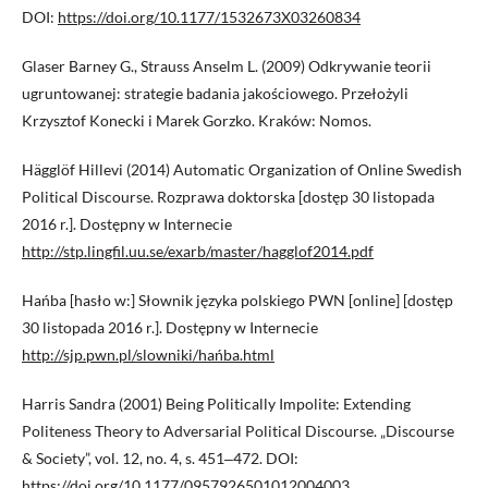
DOI:
https://doi.org/10.1177/1532673X03260834
Glaser Barney G., Strauss Anselm L. (2009) Odkrywanie teorii
ugruntowanej: strategie badania jakościowego. Przełożyli
Krzysztof Konecki i Marek Gorzko. Kraków: Nomos.
Hägglöf Hillevi (2014) Automatic Organization of Online Swedish
Political Discourse. Rozprawa doktorska [dostęp 30 listopada
2016 r.]. Dostępny w Internecie
http://stp.lingfil.uu.se/exarb/master/hagglof2014.pdf
Hańba [hasło w:] Słownik języka polskiego PWN [online] [dostęp
30 listopada 2016 r.]. Dostępny w Internecie
http://sjp.pwn.pl/slowniki/hańba.html
Harris Sandra (2001) Being Politically Impolite: Extending
Politeness Theory to Adversarial Political Discourse. „Discourse
& Society”, vol. 12, no. 4, s. 451‒472. DOI:
https://doi.org/10.1177/0957926501012004003