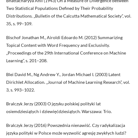
Bhattacharyya Anil (1943) On a Measure of Divergence between
Two Statistical Populations Defined by Their Probability
Distributions. „Bulletin of the Calcutta Mathematical Society”, vol.
35, s. 99–109.
Bischof Jonathan M., Airoldi Edoardo M. (2012) Summarizing
Topical Content with Word Frequency and Exclusivity.
„Proceedings of the 29th International Conference on Machine
Learning”, s. 201–208.
Blei David M., Ng Andrew Y., Jordan Michael I. (2003) Latent
Dirichlet Allocation. „Journal of Machine Learning Research”, vol.
3, s. 993–1022.
Bralczyk Jerzy (2003) O języku polskiej polityki lat
osiemdziesiątych i dziewięćdziesiątych. Warszawa: Trio.
Bralczyk Jerzy (2016) Powszednia nienawiść. Czy radykalizacja
języka polityki w Polsce może wyzwolić agresję zwykłych ludzi?