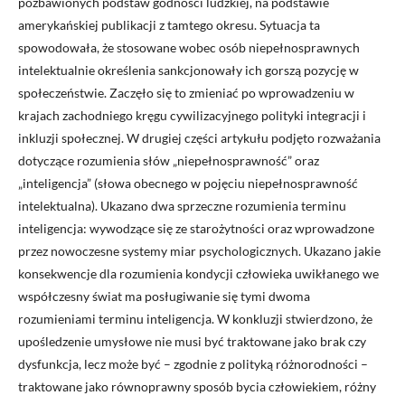
pozbawionych podstaw godności ludzkiej, na podstawie
amerykańskiej publikacji z tamtego okresu. Sytuacja ta
spowodowała, że stosowane wobec osób niepełnosprawnych
intelektualnie określenia sankcjonowały ich gorszą pozycję w
społeczeństwie. Zaczęło się to zmieniać po wprowadzeniu w
krajach zachodniego kręgu cywilizacyjnego polityki integracji i
inkluzji społecznej. W drugiej części artykułu podjęto rozważania
dotyczące rozumienia słów „niepełnosprawność” oraz
„inteligencja” (słowa obecnego w pojęciu niepełnosprawność
intelektualna). Ukazano dwa sprzeczne rozumienia terminu
inteligencja: wywodzące się ze starożytności oraz wprowadzone
przez nowoczesne systemy miar psychologicznych. Ukazano jakie
konsekwencje dla rozumienia kondycji człowieka uwikłanego we
współczesny świat ma posługiwanie się tymi dwoma
rozumieniami terminu inteligencja. W konkluzji stwierdzono, że
upośledzenie umysłowe nie musi być traktowane jako brak czy
dysfunkcja, lecz może być – zgodnie z polityką różnorodności –
traktowane jako równoprawny sposób bycia człowiekiem, różny