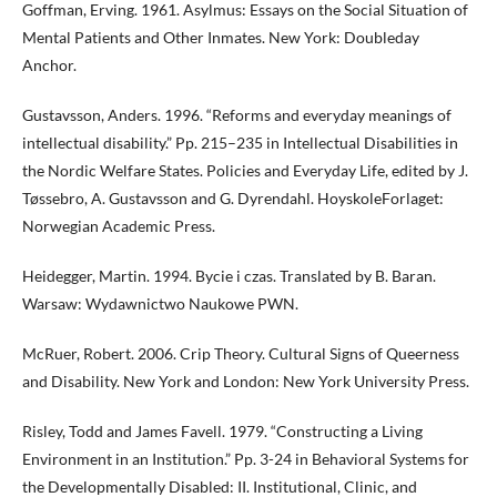
Goffman, Erving. 1961. Asylmus: Essays on the Social Situation of
Mental Patients and Other Inmates. New York: Doubleday
Anchor.
Gustavsson, Anders. 1996. “Reforms and everyday meanings of
intellectual disability.” Pp. 215–235 in Intellectual Disabilities in
the Nordic Welfare States. Policies and Everyday Life, edited by J.
Tøssebro, A. Gustavsson and G. Dyrendahl. HoyskoleForlaget:
Norwegian Academic Press.
Heidegger, Martin. 1994. Bycie i czas. Translated by B. Baran.
Warsaw: Wydawnictwo Naukowe PWN.
McRuer, Robert. 2006. Crip Theory. Cultural Signs of Queerness
and Disability. New York and London: New York University Press.
Risley, Todd and James Favell. 1979. “Constructing a Living
Environment in an Institution.” Pp. 3-24 in Behavioral Systems for
the Developmentally Disabled: II. Institutional, Clinic, and