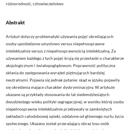
różnorodność, człowieczeństwo
Abstrakt
Artykuł dotyczy problematyki używania pojęć określających
osoby upośledzone umysłowo versus niepełnosprawne
intelektualnie versus z niepełnosprawnością intelektualną. Za
używaniem każdego z tych pojęć kryją się przesłanki o charakterze
aksjologicznym i światopoglądowym. Poprawność polityczna
skłania do zastępowania wyrażeń piętnujących bardziej
neutralnymi. Pojawia się jednak pytanie: skąd w języku pojawiły
się określenia mające charakter dyskryminacyjny. W artykule
ukazane są przykłady stosowania do lat siedemdziesiątych
dwudziestego wieku polityki segregacyjnej, w wyniku której osoby
niepełnosprawne intelektualnie przebywały w zamkniętych
zakładach całodobowej opieki, oddalone od głównego nurtu życia
społecznego. Ukazany został przerażający obraz losu osób