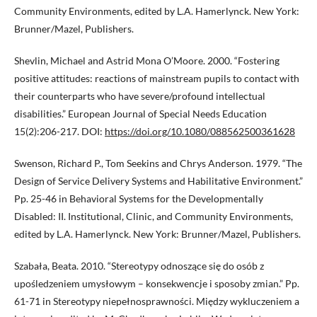
Community Environments, edited by L.A. Hamerlynck. New York:
Brunner/Mazel, Publishers.
Shevlin, Michael and Astrid Mona O’Moore. 2000. “Fostering
positive attitudes: reactions of mainstream pupils to contact with
their counterparts who have severe/profound intellectual
disabilities.” European Journal of Special Needs Education
15(2):206-217. DOI:
https://doi.org/10.1080/088562500361628
Swenson, Richard P., Tom Seekins and Chrys Anderson. 1979. “The
Design of Service Delivery Systems and Habilitative Environment.”
Pp. 25-46 in Behavioral Systems for the Developmentally
Disabled: II. Institutional, Clinic, and Community Environments,
edited by L.A. Hamerlynck. New York: Brunner/Mazel, Publishers.
Szabała, Beata. 2010. “Stereotypy odnoszące się do osób z
upośledzeniem umysłowym – konsekwencje i sposoby zmian.” Pp.
61-71 in Stereotypy niepełnosprawności. Między wykluczeniem a