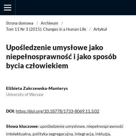
Strona domowa
/
Archiwum
/
Tom 11 Nr 3 (2015): Changes in a Human Life
/
Artykuł
Przegląd Socjologii Jakościowej
Upośledzenie umysłowe jako
niepełnosprawność i jako sposób
bycia człowiekiem
Elżbieta Zakrzewska-Manterys
University of Warsaw
DOI:
https://doi.org/10.18778/1733-8069.11.3.02
Słowa kluczowe:
upośledzenie umysłowe, niepełnosprawność
intelektualna, polityka segregacyjna, integracja, inkluzja,