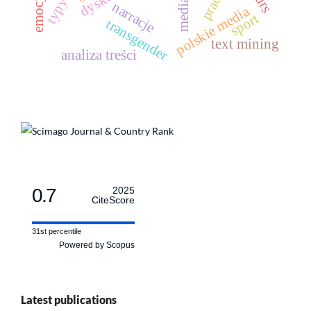
emocje
media
narracje
polskie media
sport
transgender
text mining
analiza treści
0.7
2025
CiteScore
31st percentile
Powered by Scopus
Latest publications