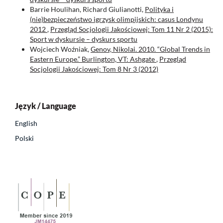
Barrie Houlihan, Richard Giulianotti,
Polityka i
(nie)bezpieczeństwo igrzysk olimpijskich: casus Londynu
2012
,
Przegląd Socjologii Jakościowej: Tom 11 Nr 2 (2015):
Sport w dyskursie – dyskurs sportu
Wojciech Woźniak,
Genov, Nikolai. 2010. “Global Trends in
Eastern Europe.” Burlington, VT: Ashgate
,
Przegląd
Socjologii Jakościowej: Tom 8 Nr 3 (2012)
Język / Language
English
Polski