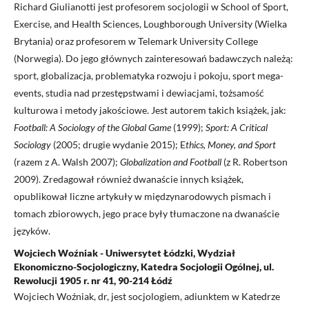
Richard Giulianotti jest profesorem socjologii w School of Sport,
Exercise, and Health Sciences, Loughborough University (Wielka
Brytania) oraz profesorem w Telemark University College
(Norwegia). Do jego głównych zainteresowań badawczych należą:
sport, globalizacja, problematyka rozwoju i pokoju, sport mega-
events, studia nad przestępstwami i dewiacjami, tożsamość
kulturowa i metody jakościowe. Jest autorem takich książek, jak:
Football: A Sociology of the Global Game
(1999);
Sport: A Critical
Sociology
(2005; drugie wydanie 2015); E
thics, Money, and Sport
(razem z A. Walsh 2007);
Globalization and Football
(z R. Robertson
2009). Zredagował również dwanaście innych książek,
opublikował liczne artykuły w międzynarodowych pismach i
tomach zbiorowych, jego prace były tłumaczone na dwanaście
języków.
Wojciech Woźniak - Uniwersytet Łódzki, Wydział
Ekonomiczno-Socjologiczny, Katedra Socjologii Ogólnej, ul.
Rewolucji 1905 r. nr 41, 90-214 Łódź
Wojciech Woźniak, dr, jest socjologiem, adiunktem w Katedrze