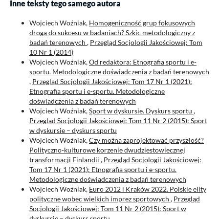
Inne teksty tego samego autora
Wojciech Woźniak,
Homogeniczność grup fokusowych
drogą do sukcesu w badaniach? Szkic metodologiczny z
badań terenowych
,
Przegląd Socjologii Jakościowej: Tom
10 Nr 1 (2014)
Wojciech Woźniak,
Od redaktora: Etnografia sportu i e-
sportu. Metodologiczne doświadczenia z badań terenowych
,
Przegląd Socjologii Jakościowej: Tom 17 Nr 1 (2021):
Etnografia sportu i e-sportu. Metodologiczne
doświadczenia z badań terenowych
Wojciech Woźniak,
Sport w dyskursie. Dyskurs sportu
,
Przegląd Socjologii Jakościowej: Tom 11 Nr 2 (2015): Sport
w dyskursie – dyskurs sportu
Wojciech Woźniak,
Czy można zaprojektować przyszłość?
Polityczno-kulturowe korzenie dwudziestowiecznej
transformacji Finlandii
,
Przegląd Socjologii Jakościowej:
Tom 17 Nr 1 (2021): Etnografia sportu i e-sportu.
Metodologiczne doświadczenia z badań terenowych
Wojciech Woźniak,
Euro 2012 i Kraków 2022. Polskie elity
polityczne wobec wielkich imprez sportowych
,
Przegląd
Socjologii Jakościowej: Tom 11 Nr 2 (2015): Sport w
dyskursie – dyskurs sportu