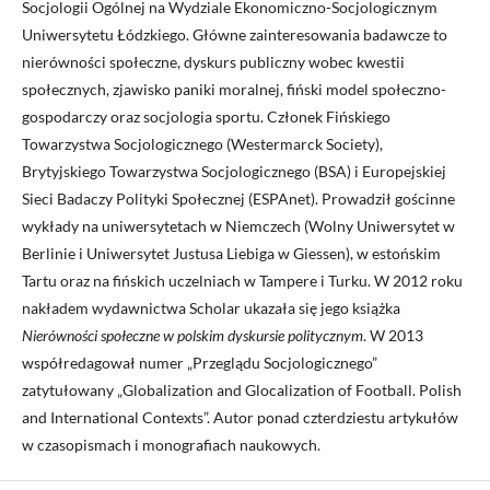
Socjologii Ogólnej na Wydziale Ekonomiczno-Socjologicznym
Uniwersytetu Łódzkiego. Główne zainteresowania badawcze to
nierówności społeczne, dyskurs publiczny wobec kwestii
społecznych, zjawisko paniki moralnej, fiński model społeczno-
gospodarczy oraz socjologia sportu. Członek Fińskiego
Towarzystwa Socjologicznego (Westermarck Society),
Brytyjskiego Towarzystwa Socjologicznego (BSA) i Europejskiej
Sieci Badaczy Polityki Społecznej (ESPAnet). Prowadził gościnne
wykłady na uniwersytetach w Niemczech (Wolny Uniwersytet w
Berlinie i Uniwersytet Justusa Liebiga w Giessen), w estońskim
Tartu oraz na fińskich uczelniach w Tampere i Turku. W 2012 roku
nakładem wydawnictwa Scholar ukazała się jego książka
Nierówności społeczne w polskim dyskursie politycznym
. W 2013
współredagował numer „Przeglądu Socjologicznego”
zatytułowany „Globalization and Glocalization of Football. Polish
and International Contexts”. Autor ponad czterdziestu artykułów
w czasopismach i monografiach naukowych.