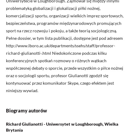
Uniwersytecie w Loughborough. Zajmował się między innymi
problematyką globalizacji i glokalizacji piłki nożnej,
komercjalizacji sportu, organizacji wielkich imprez sportowych,
bezpieczeństwa, programów międzynarodowych promujących
sport na rzecz rozwoju i pokoju, a także teorią socjologiczną.
Pełne dossier, w tym lista publikacji, dostępne jest pod adresem
http://www.lboro.ac.uk/departments/ssehs/staff/professor-
richard-giulianotti-.html Niedokończone podczas kilku
konferencyjnych spotkań rozmowy o różnych wątkach
współczesnej debaty o sporcie, przede wszystkim o piłce nożnej
oraz o socjologii sportu, profesor Giulianotti zgodził się
kontynuować przez komunikator Skype, czego efektem jest
niniejszy wywiad.
Biogramy autorów
Richard Giulianotti - Uniwersytet w Loughborough, Wielka
Brytania