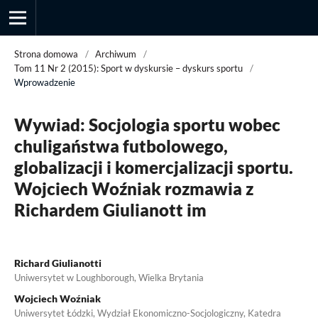
Strona domowa
/
Archiwum
/
Tom 11 Nr 2 (2015): Sport w dyskursie – dyskurs sportu
/
Wprowadzenie
Przegląd Socjologii Jakościowej
Wywiad: Socjologia sportu wobec
chuligaństwa futbolowego,
globalizacji i komercjalizacji sportu.
Wojciech Woźniak rozmawia z
Richardem Giulianott im
Richard Giulianotti
Uniwersytet w Loughborough, Wielka Brytania
Wojciech Woźniak
Uniwersytet Łódzki, Wydział Ekonomiczno-Socjologiczny, Katedra