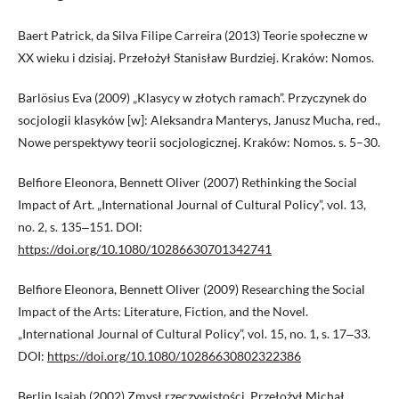
Baert Patrick, da Silva Filipe Carreira (2013) Teorie społeczne w
XX wieku i dzisiaj. Przełożył Stanisław Burdziej. Kraków: Nomos.
Barlösius Eva (2009) „Klasycy w złotych ramach”. Przyczynek do
socjologii klasyków [w]: Aleksandra Manterys, Janusz Mucha, red.,
Nowe perspektywy teorii socjologicznej. Kraków: Nomos. s. 5–30.
Belfiore Eleonora, Bennett Oliver (2007) Rethinking the Social
Impact of Art. „International Journal of Cultural Policy”, vol. 13,
no. 2, s. 135‒151. DOI:
https://doi.org/10.1080/10286630701342741
Belfiore Eleonora, Bennett Oliver (2009) Researching the Social
Impact of the Arts: Literature, Fiction, and the Novel.
„International Journal of Cultural Policy”, vol. 15, no. 1, s. 17‒33.
DOI:
https://doi.org/10.1080/10286630802322386
Berlin Isaiah (2002) Zmysł rzeczywistości. Przełożył Michał