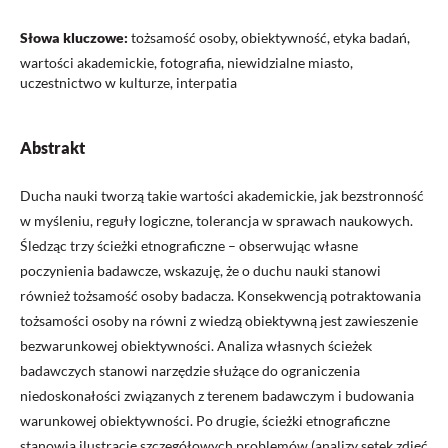
Słowa kluczowe:
tożsamość osoby, obiektywność, etyka badań,
wartości akademickie, fotografia, niewidzialne miasto,
uczestnictwo w kulturze, interpatia
Abstrakt
Ducha nauki tworzą takie wartości akademickie, jak bezstronność
w myśleniu, reguły logiczne, tolerancja w sprawach naukowych.
Śledząc trzy ścieżki etnograficzne – obserwując własne
poczynienia badawcze, wskazuję, że o duchu nauki stanowi
również tożsamość osoby badacza. Konsekwencją potraktowania
tożsamości osoby na równi z wiedzą obiektywną jest zawieszenie
bezwarunkowej obiektywności. Analiza własnych ścieżek
badawczych stanowi narzędzie służące do ograniczenia
niedoskonałości związanych z terenem badawczym i budowania
warunkowej obiektywności. Po drugie, ścieżki etnograficzne
stanowią ilustrację szczegółowych problemów (analizy setek zdjęć