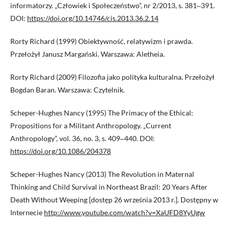
informatorzy. „Człowiek i Społeczeństwo”, nr 2/2013, s. 381‒391.
DOI:
https://doi.org/10.14746/cis.2013.36.2.14
Rorty Richard (1999) Obiektywność, relatywizm i prawda.
Przełożył Janusz Margański. Warszawa: Aletheia.
Rorty Richard (2009) Filozofia jako polityka kulturalna. Przełożył
Bogdan Baran. Warszawa: Czytelnik.
Scheper-Hughes Nancy (1995) The Primacy of the Ethical:
Propositions for a Militant Anthropology. „Current
Anthropology”, vol. 36, no. 3, s. 409‒440. DOI:
https://doi.org/10.1086/204378
Scheper-Hughes Nancy (2013) The Revolution in Maternal
Thinking and Child Survival in Northeast Brazil: 20 Years After
Death Without Weeping [dostęp 26 września 2013 r.]. Dostępny w
Internecie
http://www.youtube.com/watch?v=XaUFD8YyUgw