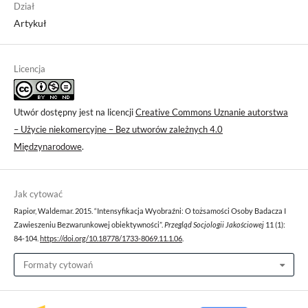
Dział
Artykuł
Licencja
Utwór dostępny jest na licencji
Creative Commons Uznanie autorstwa
– Użycie niekomercyjne – Bez utworów zależnych 4.0
Międzynarodowe
.
Jak cytować
Rapior, Waldemar. 2015. “Intensyfikacja Wyobraźni: O tożsamości Osoby Badacza I
Zawieszeniu Bezwarunkowej obiektywności”.
Przegląd Socjologii Jakościowej
11 (1):
84-104.
https://doi.org/10.18778/1733-8069.11.1.06
.
Formaty cytowań