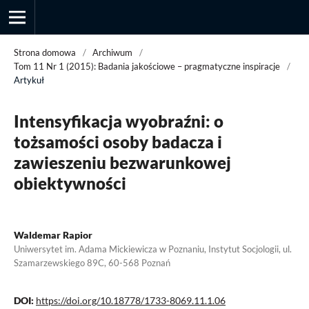
Strona domowa
/
Archiwum
/
Tom 11 Nr 1 (2015): Badania jakościowe – pragmatyczne inspiracje
/
Artykuł
Przegląd Socjologii Jakościowej
Intensyfikacja wyobraźni: o
tożsamości osoby badacza i
zawieszeniu bezwarunkowej
obiektywności
Waldemar Rapior
Uniwersytet im. Adama Mickiewicza w Poznaniu, Instytut Socjologii, ul.
Szamarzewskiego 89C, 60-568 Poznań
DOI:
https://doi.org/10.18778/1733-8069.11.1.06