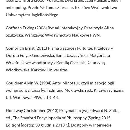
Geertz Clifford (2010) Po fakcie. Dwa kraje, cztery dekady, jeden
antropolog. Przełożył Tomasz Tesznar. Kraków: Wydawnictwo
Uniwersytetu Jagiellońskiego.
Goffman Erving (2006) Rytuał interakcyjny. Przełożyła Alina
Szulżycka. Warszawa: Wydawnictwo Naukowe PWN.
Gombrich Ernst (2011) Pisma o sztuce i kulturze. Przełożyły
Dorota Folga-Januszewska, Sonia Jaszczyńska, Małgorzata
Wrześniak we współpracy z Kamilą Csernak, Katarzyną
Włodkowską. Karków: Universitas.
Gouldner Alvin W. (1984) Anty-Minotaur, czyli mit socjologii
wolnej od wartości [w:] Edmund Mokrzycki, red., Kryzys i schizma,
t. 1. Warszawa: PIW, s. 13‒43.
Hookway Christopher (2013) Pragmatism [w:] Edward N. Zalta,
ed., The Stanford Encyclopedia of Philosophy (Spring 2015
Edition) [dostęp 30 grudnia 2013 r.]. Dostępny w Internecie