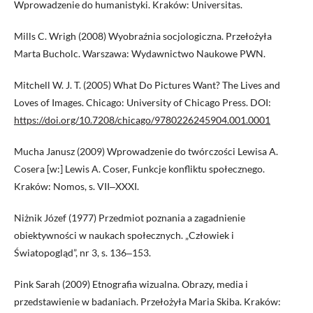
Wprowadzenie do humanistyki. Kraków: Universitas.
Mills C. Wrigh (2008) Wyobraźnia socjologiczna. Przełożyła
Marta Bucholc. Warszawa: Wydawnictwo Naukowe PWN.
Mitchell W. J. T. (2005) What Do Pictures Want? The Lives and
Loves of Images. Chicago: University of Chicago Press. DOI:
https://doi.org/10.7208/chicago/9780226245904.001.0001
Mucha Janusz (2009) Wprowadzenie do twórczości Lewisa A.
Cosera [w:] Lewis A. Coser, Funkcje konfliktu społecznego.
Kraków: Nomos, s. VII‒XXXI.
Niżnik Józef (1977) Przedmiot poznania a zagadnienie
obiektywności w naukach społecznych. „Człowiek i
Światopogląd”, nr 3, s. 136‒153.
Pink Sarah (2009) Etnografia wizualna. Obrazy, media i
przedstawienie w badaniach. Przełożyła Maria Skiba. Kraków: