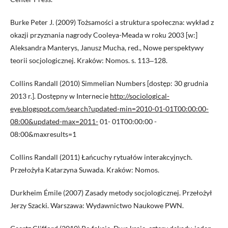
Burke Peter J. (2009) Tożsamości a struktura społeczna: wykład z
okazji przyznania nagrody Cooleya-Meada w roku 2003 [w:]
Aleksandra Manterys, Janusz Mucha, red., Nowe perspektywy
teorii socjologicznej. Kraków: Nomos. s. 113‒128.
Collins Randall (2010) Simmelian Numbers [dostęp: 30 grudnia
2013 r.]. Dostępny w Internecie
http://sociological-
eye.blogspot.com/search?updated-min=2010-01-01T00:00:00-
08:00&updated-max=2011-
01- 01T00:00:00 -
08:00&maxresults=1
Collins Randall (2011) Łańcuchy rytuałów interakcyjnych.
Przełożyła Katarzyna Suwada. Kraków: Nomos.
Durkheim Émile (2007) Zasady metody socjologicznej. Przełożył
Jerzy Szacki. Warszawa: Wydawnictwo Naukowe PWN.