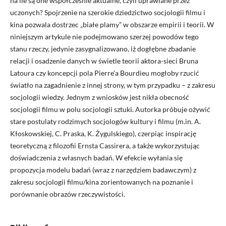
na ile są one współcześnie aktualne, czyli uprawiane przez
uczonych? Spojrzenie na szerokie dziedzictwo socjologii filmu i
kina pozwala dostrzec „białe plamy” w obszarze empirii i teorii. W
niniejszym artykule nie podejmowano szerzej powodów tego
stanu rzeczy, jedynie zasygnalizowano, iż dogłębne zbadanie
relacji i osadzenie danych w świetle teorii aktora-sieci Bruna
Latoura czy koncepcji pola Pierre’a Bourdieu mogłoby rzucić
światło na zagadnienie z innej strony, w tym przypadku – z zakresu
socjologii wiedzy. Jednym z wniosków jest nikła obecność
socjologii filmu w polu socjologii sztuki. Autorka próbuje ożywić
stare postulaty rodzimych socjologów kultury i filmu (m.in. A.
Kłoskowskiej, C. Praska, K. Żygulskiego), czerpiąc inspirację
teoretyczną z filozofii Ernsta Cassirera, a także wykorzystując
doświadczenia z własnych badań. W efekcie wyłania się
propozycja modelu badań (wraz z narzędziem badawczym) z
zakresu socjologii filmu/kina zorientowanych na poznanie i
porównanie obrazów rzeczywistości.