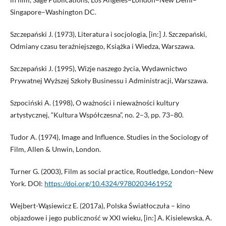
Singapore–Washington DC.
Szczepański J. (1973), Literatura i socjologia, [in:] J. Szczepański,
Odmiany czasu teraźniejszego, Książka i Wiedza, Warszawa.
Szczepański J. (1995), Wizje naszego życia, Wydawnictwo
Prywatnej Wyższej Szkoły Businessu i Administracji, Warszawa.
Szpociński A. (1998), O ważności i nieważności kultury
artystycznej, “Kultura Współczesna”, no. 2–3, pp. 73–80.
Tudor A. (1974), Image and Influence. Studies in the Sociology of
Film, Allen & Unwin, London.
Turner G. (2003), Film as social practice, Routledge, London–New
York. DOI:
https://doi.org/10.4324/9780203461952
Wejbert-Wąsiewicz E. (2017a), Polska Światłoczuła – kino
objazdowe i jego publiczność w XXI wieku, [in:] A. Kisielewska, A.