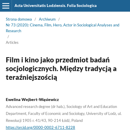
Acta Universitatis Lodziensis. Folia Sociologica
Strona domowa
/
Archiwum
/
Nr 73 (2020): Cinema, Film, Hero, Actor in Sociological Analyses and
Research
/
Articles
Film i kino jako przedmiot badań
socjologicznych. Między tradycją a
teraźniejszością
Ewelina Wejbert-Wąsiewicz
Advanced research degree (dr hab.), Sociology of Art and Education
Department, Faculty of Economic and Sociology, University of Lodz, ul.
Rewolucji 1905 r. 41/43, 90-214 Łódź, Poland
https://orcid.org/0000-0002-6711-8228