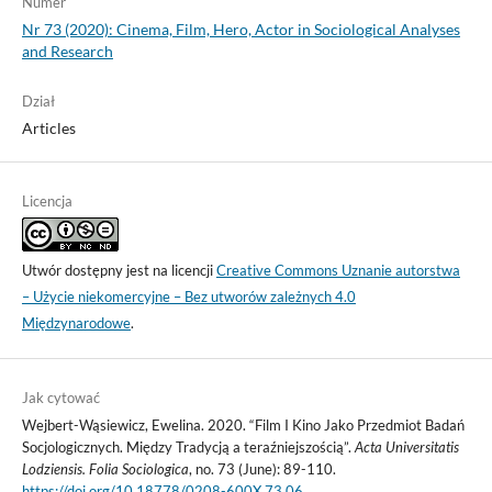
Numer
Nr 73 (2020): Cinema, Film, Hero, Actor in Sociological Analyses
and Research
Dział
Articles
Licencja
Utwór dostępny jest na licencji
Creative Commons Uznanie autorstwa
– Użycie niekomercyjne – Bez utworów zależnych 4.0
Międzynarodowe
.
Jak cytować
Wejbert-Wąsiewicz, Ewelina. 2020. “Film I Kino Jako Przedmiot Badań
Socjologicznych. Między Tradycją a teraźniejszością”.
Acta Universitatis
Lodziensis. Folia Sociologica
, no. 73 (June): 89-110.
https://doi.org/10.18778/0208-600X.73.06
.