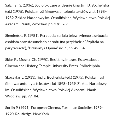
Salzman S. (1936), Socjologiczne widzenie kina, [in:] J. Bocheńska
(ed.) (1975), Polska myśl filmowa: antologia tekstów z lat 1898–
1939, Zakład Narodowy im. Ossolińskich, Wydawnictwo Polskiej
Akademii Nauk, Wrocław, pp. 278–281.
Siemieńska R. (1981), Percepcja serialu telewizyjnego a sytuacja
osobista oraz stosunek do narodu (na przykładzie “Szpitala na
peryferiach”), “Przekazy i Opinie”, no. 1, pp. 49–54.
Sklar R., Musser Ch. (1990), Resisting Images. Essays about
Cinema and History, Temple University Press, Philadelphia.
Skoczylas L. (1913), [in:] J. Bocheńska (ed.) (1975), Polska myśl
filmowa: antologia tekstów z lat 1898–1939, Zakład Narodowy
im. Ossolińskich, Wydawnictwo Polskiej Akademii Nauk,
Wrocław, pp. 77–84.
Sorlin P. (1991), European Cinema, European Societies 1939–
1990, Routledge, New York.