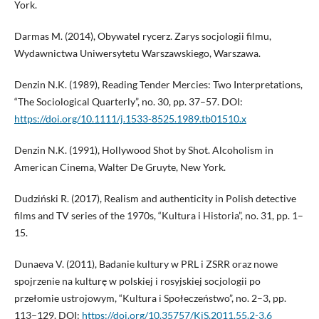
York.
Darmas M. (2014), Obywatel rycerz. Zarys socjologii filmu,
Wydawnictwa Uniwersytetu Warszawskiego, Warszawa.
Denzin N.K. (1989), Reading Tender Mercies: Two Interpretations,
“The Sociological Quarterly”, no. 30, pp. 37–57. DOI:
https://doi.org/10.1111/j.1533-8525.1989.tb01510.x
Denzin N.K. (1991), Hollywood Shot by Shot. Alcoholism in
American Cinema, Walter De Gruyte, New York.
Dudziński R. (2017), Realism and authenticity in Polish detective
films and TV series of the 1970s, “Kultura i Historia”, no. 31, pp. 1–
15.
Dunaeva V. (2011), Badanie kultury w PRL i ZSRR oraz nowe
spojrzenie na kulturę w polskiej i rosyjskiej socjologii po
przełomie ustrojowym, “Kultura i Społeczeństwo”, no. 2–3, pp.
113–129. DOI:
https://doi.org/10.35757/KiS.2011.55.2-3.6