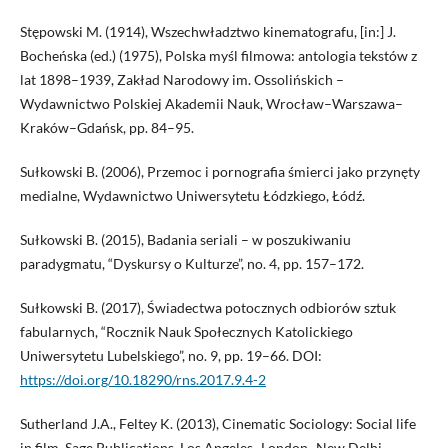
Stępowski M. (1914), Wszechwładztwo kinematografu, [in:] J.
Bocheńska (ed.) (1975), Polska myśl filmowa: antologia tekstów z
lat 1898–1939, Zakład Narodowy im. Ossolińskich –
Wydawnictwo Polskiej Akademii Nauk, Wrocław–Warszawa–
Kraków–Gdańsk, pp. 84–95.
Sułkowski B. (2006), Przemoc i pornografia śmierci jako przynęty
medialne, Wydawnictwo Uniwersytetu Łódzkiego, Łódź.
Sułkowski B. (2015), Badania seriali – w poszukiwaniu
paradygmatu, “Dyskursy o Kulturze”, no. 4, pp. 157–172.
Sułkowski B. (2017), Świadectwa potocznych odbiorów sztuk
fabularnych, “Rocznik Nauk Społecznych Katolickiego
Uniwersytetu Lubelskiego”, no. 9, pp. 19–66. DOI:
https://doi.org/10.18290/rns.2017.9.4-2
Sutherland J.A., Feltey K. (2013), Cinematic Sociology: Social life
in film, Sage Publications, Los Angeles–London–New Delhi–