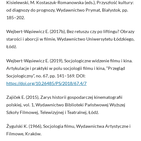
Kisielewski, M. Kostaszuk-Romanowska (eds.), Przyszłość kultury:
od diagnozy do prognozy, Wydawnictwo Prymat, Białystok, pp.
185–202.
Wejbert-Wąsiewicz E. (2017b), Bez retuszu czy po liftingu? Obrazy
starości i aborcji w filmie, Wydawnictwo Uniwersytetu Łódzkiego,
Łódź.
Wejbert-Wąsiewicz E. (2019), Socjologiczne widzenie filmu i kina.
Artykulacje i praktyki w polu socjologii filmu i kina, “Przegląd
Socjologiczny”, no. 67, pp. 141–169. DOI:
https://doi.org/10.26485/PS/2018/67.4/7
Zajiček E. (2015), Zarys historii gospodarczej kinematografii
polskiej, vol. 1, Wydawnictwo Biblioteki Państwowej Wyższej
Szkoły Filmowej, Telewizyjnej i Teatralnej, Łódź.
Żygulski K. (1966), Socjologia filmu, Wydawnictwa Artystyczne i
Filmowe, Kraków.