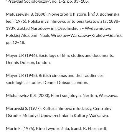
“Przegląd Socjologiczny”, no. 1–2, pp. 83–105.
Matuszewski B. (1898), Nowe źródło historii, [in:] J. Bocheńska
(ed.) (1975), Polska myśl filmowa: antologia tekstów z lat 1898–
1939, Zakład Narodowy im. Ossolińskich – Wydawnictwo
Polskiej Akademii Nauk, Wrocław–Warszawa–Kraków–Gdańsk,
pp. 12–18.
Mayer J.P. (1946), Sociology of film: studies and documents,
Dennis Dobson, London.
Mayer J.P. (1948), British cinemas and their audiences:
sociological studies, Dennis Dobson, London.
Michalewicz K.S. (2003), Film i socjologia, Neriton, Warszawa.
Morawski S. (1977), Kultura filmowa młodzieży, Centralny
Ośrodek Metodyki Upowszechniania Kultury, Warszawa.
Morin E. (1975), Kino i wyobraźnia, transl. K. Eberhardt,