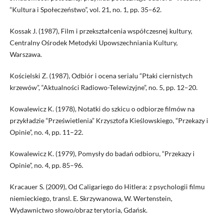
“Kultura i Społeczeństwo”, vol. 21, no. 1, pp. 35–62.
Kossak J. (1987), Film i przekształcenia współczesnej kultury,
Centralny Ośrodek Metodyki Upowszechniania Kultury,
Warszawa.
Kościelski Z. (1987), Odbiór i ocena serialu “Ptaki ciernistych
krzewów”, “Aktualności Radiowo-Telewizyjne”, no. 5, pp. 12–20.
Kowalewicz K. (1978), Notatki do szkicu o odbiorze filmów na
przykładzie “Prześwietlenia” Krzysztofa Kieślowskiego, “Przekazy i
Opinie”, no. 4, pp. 11–22.
Kowalewicz K. (1979), Pomysły do badań odbioru, “Przekazy i
Opinie”, no. 4, pp. 85–96.
Kracauer S. (2009), Od Caligariego do Hitlera: z psychologii filmu
niemieckiego, transl. E. Skrzywanowa, W. Wertenstein,
Wydawnictwo słowo/obraz terytoria, Gdańsk.