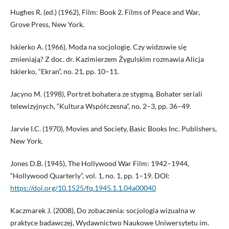
Hughes R. (ed.) (1962), Film: Book 2. Films of Peace and War,
Grove Press, New York.
Iskierko A. (1966), Moda na socjologię. Czy widzowie się
zmieniają? Z doc. dr. Kazimierzem Żygulskim rozmawia Alicja
Iskierko, “Ekran”, no. 21, pp. 10–11.
Jacyno M. (1998), Portret bohatera ze stygmą. Bohater seriali
telewizyjnych, “Kultura Współczesna”, no. 2–3, pp. 36–49.
Jarvie I.C. (1970), Movies and Society, Basic Books Inc. Publishers,
New York.
Jones D.B. (1945), The Hollywood War Film: 1942–1944,
“Hollywood Quarterly”, vol. 1, no. 1, pp. 1–19. DOI:
https://doi.org/10.1525/fq.1945.1.1.04a00040
Kaczmarek J. (2008), Do zobaczenia: socjologia wizualna w
praktyce badawczej, Wydawnictwo Naukowe Uniwersytetu im.