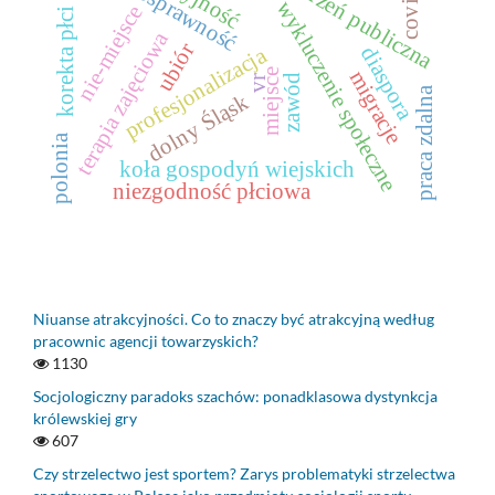
niepełnosprawność
przestrzeń publiczna
wykluczenie społeczne
nie-miejsce
korekta płci
terapia zajęciowa
ubiór
profesjonalizacja
diaspora
migracje
miejsce
zawód
vr
praca zdalna
dolny Śląsk
polonia
koła gospodyń wiejskich
niezgodność płciowa
Niuanse atrakcyjności. Co to znaczy być atrakcyjną według
pracownic agencji towarzyskich?
1130
Socjologiczny paradoks szachów: ponadklasowa dystynkcja
królewskiej gry
607
Czy strzelectwo jest sportem? Zarys problematyki strzelectwa