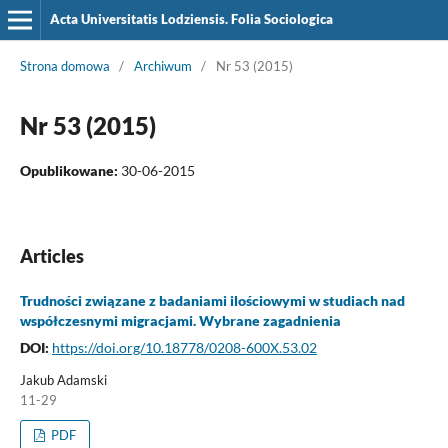
Acta Universitatis Lodziensis. Folia Sociologica
Strona domowa
/
Archiwum
/
Nr 53 (2015)
Nr 53 (2015)
Opublikowane:
30-06-2015
Articles
Trudności związane z badaniami ilościowymi w studiach nad
współczesnymi migracjami. Wybrane zagadnienia
DOI:
https://doi.org/10.18778/0208-600X.53.02
Jakub Adamski
11-29
PDF