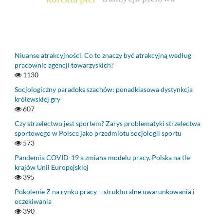
Niuanse atrakcyjności. Co to znaczy być atrakcyjną według
pracownic agencji towarzyskich?
1130
Socjologiczny paradoks szachów: ponadklasowa dystynkcja
królewskiej gry
607
Czy strzelectwo jest sportem? Zarys problematyki strzelectwa
sportowego w Polsce jako przedmiotu socjologii sportu
573
Pandemia COVID-19 a zmiana modelu pracy. Polska na tle
krajów Unii Europejskiej
395
Pokolenie Z na rynku pracy – strukturalne uwarunkowania i
oczekiwania
390