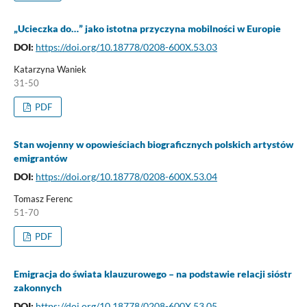
„Ucieczka do…” jako istotna przyczyna mobilności w Europie
DOI:
https://doi.org/10.18778/0208-600X.53.03
Katarzyna Waniek
31-50
PDF
Stan wojenny w opowieściach biograficznych polskich artystów
emigrantów
DOI:
https://doi.org/10.18778/0208-600X.53.04
Tomasz Ferenc
51-70
PDF
Emigracja do świata klauzurowego – na podstawie relacji sióstr
zakonnych
DOI:
https://doi.org/10.18778/0208-600X.53.05