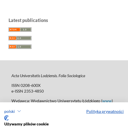
Latest publications
Acta Universitatis Lodziensis. Folia Sociologica
ISSN 0208-600X
e-ISSN 2353-4850
Wydawca: Wydawnictwo Uniwersytetu Łódzkiego (
www
)
Jana Matejki St., no 34A, 90-237 Łódź
polski
Polityka prywatności
Tel.: 42 235 01 65, fax: 42 66 55 86
Biuro: journals@uni.lodz.pl
Używamy plików cookie
Deklaracja dostępności