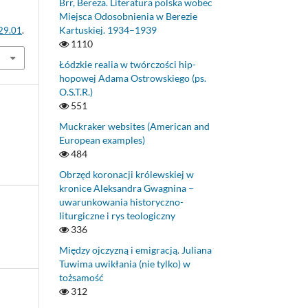
Brr, Bereza. Literatura polska wobec
Miejsca Odosobnienia w Berezie
Kartuskiej. 1934–1939
.29.01
.
1110
Łódzkie realia w twórczości hip-
hopowej Adama Ostrowskiego (ps.
O.S.T.R.)
551
Muckraker websites (American and
European examples)
484
Obrzęd koronacji królewskiej w
kronice Aleksandra Gwagnina –
uwarunkowania historyczno-
liturgiczne i rys teologiczny
336
Między ojczyzną i emigracją. Juliana
Tuwima uwikłania (nie tylko) w
tożsamość
312