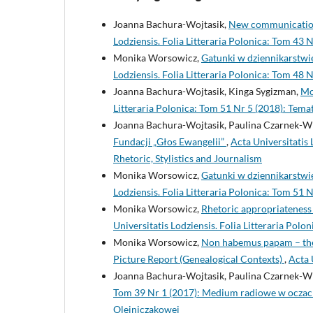
Joanna Bachura-Wojtasik,
New communication 
Lodziensis. Folia Litteraria Polonica: Tom 43 
Monika Worsowicz,
Gatunki w dziennikarstwi
Lodziensis. Folia Litteraria Polonica: Tom 48
Joanna Bachura-Wojtasik, Kinga Sygizman,
Mo
Litteraria Polonica: Tom 51 Nr 5 (2018): Tem
Joanna Bachura-Wojtasik, Paulina Czarnek-W
Fundacji „Głos Ewangelii”
,
Acta Universitatis 
Rhetoric, Stylistics and Journalism
Monika Worsowicz,
Gatunki w dziennikarstwie
Lodziensis. Folia Litteraria Polonica: Tom 51
Monika Worsowicz,
Rhetoric appropriatenes
Universitatis Lodziensis. Folia Litteraria Polo
Monika Worsowicz,
Non habemus papam – the A
Picture Report (Genealogical Contexts)
,
Acta 
Joanna Bachura-Wojtasik, Paulina Czarnek-
Tom 39 Nr 1 (2017): Medium radiowe w oczach
Olejniczakowej