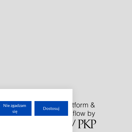
Nie zgadzam
Dostosuj
się