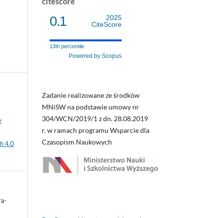
citescore
0.1
2025
CiteScore
13th percentile
Powered by Scopus
Zadanie realizowane ze środków
MNiSW na podstawie umowy nr
304/WCN/2019/1 z dn. 28.08.2019
e
r. w ramach programu Wsparcie dla
Czasopism Naukowych
h 4.0
ra-