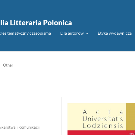
lia Litteraria Polonica
akres tematyczny czasopisma
Dla autorów
Etyka wydawnicza
/
Other
nikarstwa i Komunikacji