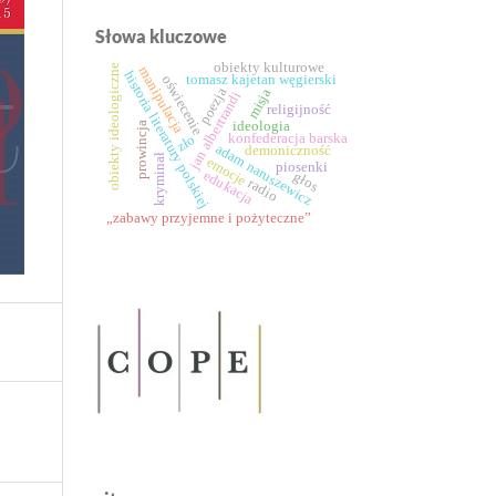
Słowa kluczowe
obiekty kulturowe
obiekty ideologiczne
manipulacja
historia literatury polskiej
tomasz kajetan węgierski
oświecenie
poezja
misja
jan albertrandi
religijność
ideologia
prowincja
konfederacja barska
zło
adam naruszewicz
demoniczność
kryminał
emocje
piosenki
edukacja
głos
radio
„zabawy przyjemne i pożyteczne”