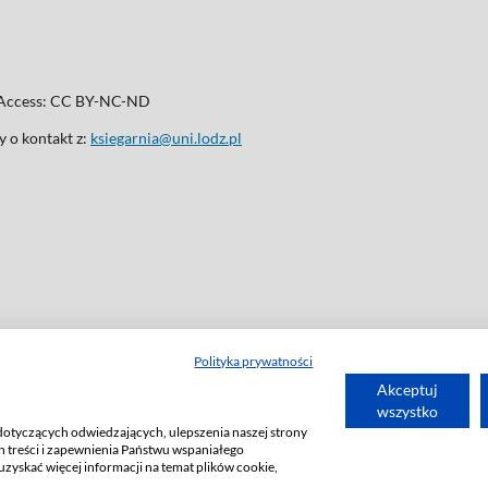
n Access: CC BY-NC-ND
 o kontakt z:
ksiegarnia@uni.lodz.pl
Polityka prywatności
Akceptuj
wszystko
dotyczących odwiedzających, ulepszenia naszej strony
 treści i zapewnienia Państwu wspaniałego
uzyskać więcej informacji na temat plików cookie,