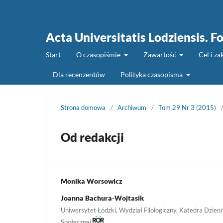
Acta Universitatis Lodziensis. Fo
Start
O czasopiśmie
Zawartość
Cel i z
Dla recenzentów
Polityka czasopisma
Strona domowa
/
Archiwum
/
Tom 29 Nr 3 (2015)
Od redakcji
Monika Worsowicz
Joanna Bachura-Wojtasik
Uniwersytet Łódzki, Wydział Filologiczny, Katedra Dzien
Społecznej