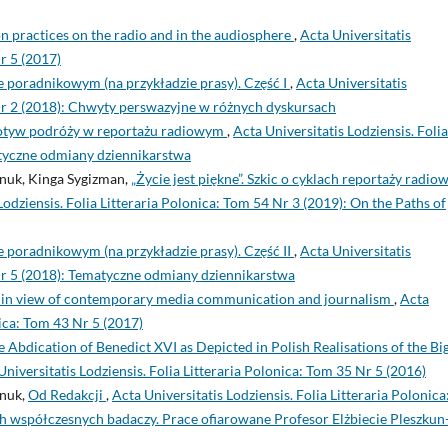
practices on the radio and in the audiosphere
,
Acta Universitatis
Nr 5 (2017)
e poradnikowym (na przykładzie prasy). Część I
,
Acta Universitatis
 Nr 2 (2018): Chwyty perswazyjne w różnych dyskursach
tyw podróży w reportażu radiowym
,
Acta Universitatis Lodziensis. Folia
atyczne odmiany dziennikarstwa
nuk, Kinga Sygizman,
„Życie jest piękne”. Szkic o cyklach reportaży radio
Lodziensis. Folia Litteraria Polonica: Tom 54 Nr 3 (2019): On the Paths of
 poradnikowym (na przykładzie prasy). Część II
,
Acta Universitatis
 Nr 5 (2018): Tematyczne odmiany dziennikarstwa
s in view of contemporary media communication and journalism
,
Acta
nica: Tom 43 Nr 5 (2017)
bdication of Benedict XVI as Depicted in Polish Realisations of the Bi
Universitatis Lodziensis. Folia Litteraria Polonica: Tom 35 Nr 5 (2016)
Wnuk,
Od Redakcji
,
Acta Universitatis Lodziensis. Folia Litteraria Polonica
 współczesnych badaczy. Prace ofiarowane Profesor Elżbiecie Pleszkun