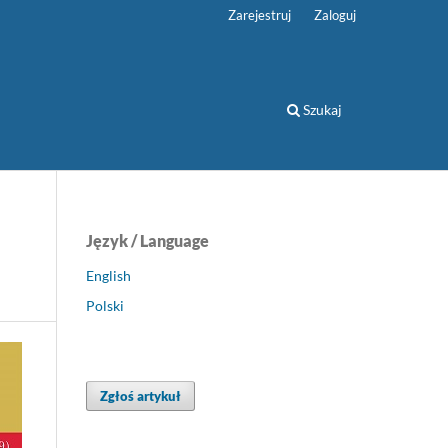
Zarejestruj
Zaloguj
Szukaj
Język / Language
English
Polski
Zgłoś artykuł