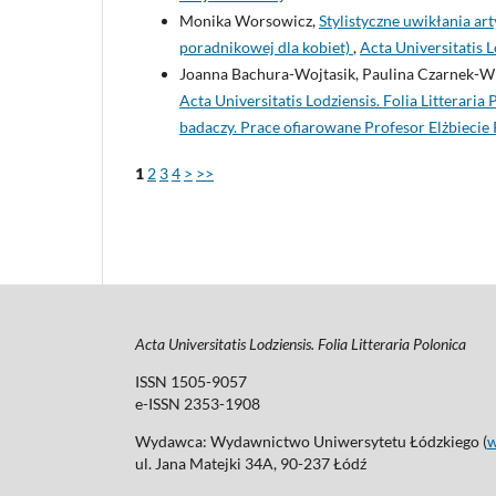
Monika Worsowicz,
Stylistyczne uwikłania a
poradnikowej dla kobiet)
,
Acta Universitatis L
Joanna Bachura-Wojtasik, Paulina Czarnek-
Acta Universitatis Lodziensis. Folia Littera
badaczy. Prace ofiarowane Profesor Elżbiecie
1
2
3
4
>
>>
Acta Universitatis Lodziensis. Folia Litteraria Polonica
ISSN 1505-9057
e-ISSN 2353-1908
Wydawca: Wydawnictwo Uniwersytetu Łódzkiego (
ul. Jana Matejki 34A, 90-237 Łódź