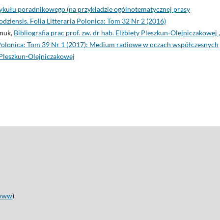
rtykułu poradnikowego (na przykładzie ogólnotematycznej prasy
odziensis. Folia Litteraria Polonica: Tom 32 Nr 2 (2016)
Wnuk,
Bibliografia prac prof. zw. dr hab. Elżbiety Pleszkun-Olejniczakowej
,
ria Polonica: Tom 39 Nr 1 (2017): Medium radiowe w oczach współczesnych
 Pleszkun-Olejniczakowej
www
)