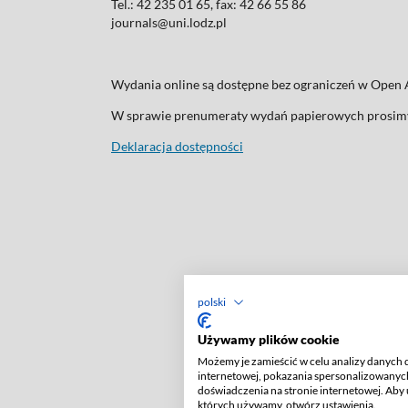
Tel.: 42 235 01 65, fax: 42 66 55 86
journals@uni.lodz.pl
Wydania online są dostępne bez ograniczeń w Ope
W sprawie prenumeraty wydań papierowych prosimy
Deklaracja dostępności
polski
Używamy plików cookie
Możemy je zamieścić w celu analizy danych 
internetowej, pokazania spersonalizowanych
doświadczenia na stronie internetowej. Aby 
których używamy, otwórz ustawienia.