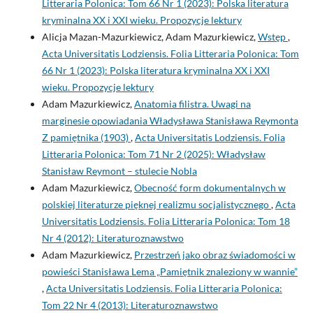
Litteraria Polonica: Tom 66 Nr 1 (2023): Polska literatura
kryminalna XX i XXI wieku. Propozycje lektury
Alicja Mazan-Mazurkiewicz, Adam Mazurkiewicz,
Wstęp
,
Acta Universitatis Lodziensis. Folia Litteraria Polonica: Tom
66 Nr 1 (2023): Polska literatura kryminalna XX i XXI
wieku. Propozycje lektury
Adam Mazurkiewicz,
Anatomia filistra. Uwagi na
marginesie opowiadania Władysława Stanisława Reymonta
Z pamiętnika (1903)
,
Acta Universitatis Lodziensis. Folia
Litteraria Polonica: Tom 71 Nr 2 (2025): Władysław
Stanisław Reymont – stulecie Nobla
Adam Mazurkiewicz,
Obecność form dokumentalnych w
polskiej literaturze pięknej realizmu socjalistycznego
,
Acta
Universitatis Lodziensis. Folia Litteraria Polonica: Tom 18
Nr 4 (2012): Literaturoznawstwo
Adam Mazurkiewicz,
Przestrzeń jako obraz świadomości w
powieści Stanisława Lema „Pamiętnik znaleziony w wannie”
,
Acta Universitatis Lodziensis. Folia Litteraria Polonica:
Tom 22 Nr 4 (2013): Literaturoznawstwo