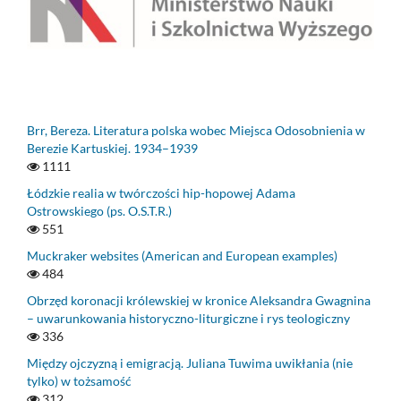
Brr, Bereza. Literatura polska wobec Miejsca Odosobnienia w
Berezie Kartuskiej. 1934–1939
1111
Łódzkie realia w twórczości hip-hopowej Adama
Ostrowskiego (ps. O.S.T.R.)
551
Muckraker websites (American and European examples)
484
Obrzęd koronacji królewskiej w kronice Aleksandra Gwagnina
– uwarunkowania historyczno-liturgiczne i rys teologiczny
336
Między ojczyzną i emigracją. Juliana Tuwima uwikłania (nie
tylko) w tożsamość
312