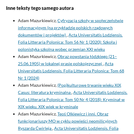
Inne teksty tego samego autora
Adam Mazurkiewicz,
Cyfryzacja szkoły w społeczeństwie
informacyjnym (na przykładzie polskich rządowych
dokumentów i projektów)
,
Acta Universitatis Lodziensis.
Folia Litteraria Polonica: Tom 56 Nr 1 (2020): Szkoła i
polonistyka szkolna wobec przemian XXI wieku
Adam Mazurkiewicz,
Obraz powstania łódzkiego (21–
25.06.1905) w lokalnej prasie polskojęzycznej
,
Acta
Universitatis Lodziensis. Folia Litteraria Polonica: Tom 68
Nr 1 (2024)
Adam Mazurkiewicz,
(Pop)kulturowe trwanie wieku XIX
Casus: literatura kryminalna
,
Acta Universitatis Lodziensis.
Folia Litteraria Polonica: Tom 50 Nr 4 (2018): Kryminał w
XIX wieku. XIX wiek w kryminale
Adam Mazurkiewicz,
Teoś Olkiewicz i inni. Obraz
funkcjonariuszy MO w cyklu powieści neomilicyjnych
Ryszarda Ćwirleja
,
Acta Universitatis Lodziensis. Folia