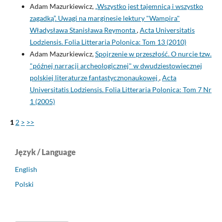
Adam Mazurkiewicz,
„Wszystko jest tajemnicą i wszystko
zagadką”. Uwagi na marginesie lektury "Wampira"
Władysława Stanisława Reymonta
,
Acta Universitatis
Lodziensis. Folia Litteraria Polonica: Tom 13 (2010)
Adam Mazurkiewicz,
Spojrzenie w przeszłość. O nurcie tzw.
"późnej narracji archeologicznej" w dwudziestowiecznej
polskiej literaturze fantastycznonaukowej
,
Acta
Universitatis Lodziensis. Folia Litteraria Polonica: Tom 7 Nr
1 (2005)
1
2
>
>>
Język / Language
English
Polski