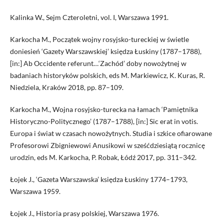
Kalinka W., Sejm Czteroletni, vol. I, Warszawa 1991.
Karkocha M., Początek wojny rosyjsko-tureckiej w świetle
doniesień ‘Gazety Warszawskiej’ księdza Łuskiny (1787–1788),
[in:] Ab Occidente referunt…‘Zachód’ doby nowożytnej w
badaniach historyków polskich, eds M. Markiewicz, K. Kuras, R.
Niedziela, Kraków 2018, pp. 87–109.
Karkocha M., Wojna rosyjsko-turecka na łamach ‘Pamiętnika
Historyczno-Politycznego’ (1787–1788), [in:] Sic erat in votis.
Europa i świat w czasach nowożytnych. Studia i szkice ofiarowane
Profesorowi Zbigniewowi Anusikowi w sześćdziesiątą rocznicę
urodzin, eds M. Karkocha, P. Robak, Łódź 2017, pp. 311–342.
Łojek J., ‘Gazeta Warszawska’ księdza Łuskiny 1774–1793,
Warszawa 1959.
Łojek J., Historia prasy polskiej, Warszawa 1976.