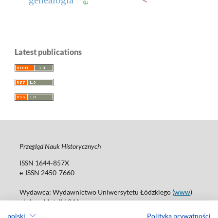
genealogia
Latest publications
Przegląd Nauk Historycznych
ISSN 1644-857X
e-ISSN 2450-7660
Wydawca: Wydawnictwo Uniwersytetu Łódzkiego (
www
)
ul. Jana Matejki 34A
90-237 Łódź
polski
Polityka prywatności