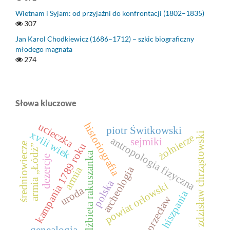
Wietnam i Syjam: od przyjaźni do konfrontacji (1802–1835)
307
Jan Karol Chodkiewicz (1686–1712) – szkic biograficzny
młodego magnata
274
Słowa kluczowe
historiografia
ucieczka
piotr Świtkowski
xviii wiek
zdzisław chrząstowski
żołnierze
antropologia fizyczna
sejmiki
średniowiecze
kampania 1789 roku
armia „Łódź”
elżbieta rakuszanka
dezercje
archeologia
armia
polska
powiat orłowski
uroda
hiszpania
przecław