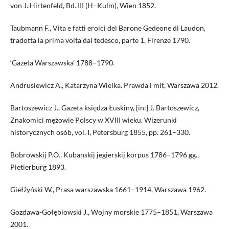
von J. Hirtenfeld, Bd. III (H–Kulm), Wien 1852.
Taubmann F., Vita e fatti eroici del Barone Gedeone di Laudon,
tradotta la prima volta dal tedesco, parte 1, Firenze 1790.
‘Gazeta Warszawska’ 1788–1790.
Andrusiewicz A., Katarzyna Wielka. Prawda i mit, Warszawa 2012.
Bartoszewicz J., Gazeta księdza Łuskiny, [in:] J. Bartoszewicz,
Znakomici mężowie Polscy w XVIII wieku. Wizerunki
historycznych osób, vol. I, Petersburg 1855, pp. 261–330.
Bobrowskij P.O., Kubanskij jegierskij korpus 1786–1796 gg.,
Pietierburg 1893.
Giełżyński W., Prasa warszawska 1661–1914, Warszawa 1962.
Gozdawa-Gołębiowski J., Wojny morskie 1775–1851, Warszawa
2001.