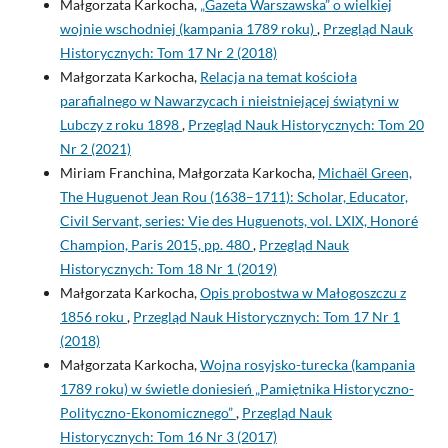
Małgorzata Karkocha,
„Gazeta Warszawska” o wielkiej
wojnie wschodniej (kampania 1789 roku)
,
Przegląd Nauk
Historycznych: Tom 17 Nr 2 (2018)
Małgorzata Karkocha,
Relacja na temat kościoła
parafialnego w Nawarzycach i nieistniejącej świątyni w
Lubczy z roku 1898
,
Przegląd Nauk Historycznych: Tom 20
Nr 2 (2021)
Miriam Franchina, Małgorzata Karkocha,
Michaël Green,
The Huguenot Jean Rou (1638–1711): Scholar, Educator,
Civil Servant, series: Vie des Huguenots, vol. LXIX, Honoré
Champion, Paris 2015, pp. 480
,
Przegląd Nauk
Historycznych: Tom 18 Nr 1 (2019)
Małgorzata Karkocha,
Opis probostwa w Małogoszczu z
1856 roku
,
Przegląd Nauk Historycznych: Tom 17 Nr 1
(2018)
Małgorzata Karkocha,
Wojna rosyjsko-turecka (kampania
1789 roku) w świetle doniesień „Pamiętnika Historyczno-
Polityczno-Ekonomicznego”
,
Przegląd Nauk
Historycznych: Tom 16 Nr 3 (2017)