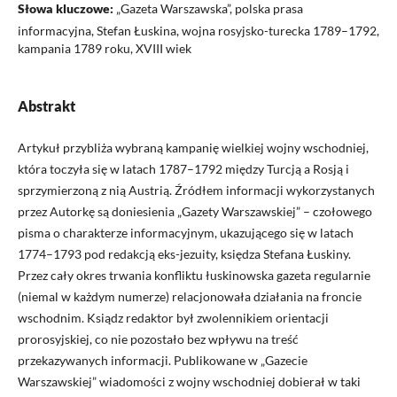
Słowa kluczowe:
„Gazeta Warszawska”, polska prasa
informacyjna, Stefan Łuskina, wojna rosyjsko-turecka 1789–1792,
kampania 1789 roku, XVIII wiek
Abstrakt
Artykuł przybliża wybraną kampanię wielkiej wojny wschodniej,
która toczyła się w latach 1787–1792 między Turcją a Rosją i
sprzymierzoną z nią Austrią. Źródłem informacji wykorzystanych
przez Autorkę są doniesienia „Gazety Warszawskiej” – czołowego
pisma o charakterze informacyjnym, ukazującego się w latach
1774–1793 pod redakcją eks-jezuity, księdza Stefana Łuskiny.
Przez cały okres trwania konfliktu łuskinowska gazeta regularnie
(niemal w każdym numerze) relacjonowała działania na froncie
wschodnim. Ksiądz redaktor był zwolennikiem orientacji
prorosyjskiej, co nie pozostało bez wpływu na treść
przekazywanych informacji. Publikowane w „Gazecie
Warszawskiej” wiadomości z wojny wschodniej dobierał w taki