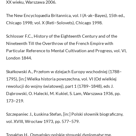
XX wieku, Warszawa 2006.
The New Encyclopædia Britannica, vol. I (A-ak–Bayes), 15th ed.,
Chicago 1998; vol. X (Reti–Solovets), Chicago 1998.
Schlosser F.C., History of the Eighteenth Century and of the
Nineteenth Till the Overthrow of the French Empire with
Particular Reference to Mental Cultivation and Progress, vol. VI,
London 1844.
Skałkowski A., Przełom w dziejach Europy wschodniej (1788–
1795), [in:] Wielka historia powszechna, vol. VI (Od wielkiej
rewolucji do wojny światowej), part 1 (1789–1848), eds J.
Dąbrowski, O. Halecki, M. Kukiel, S. Lam, Warszawa 1936, pp.
173–219.
Szczepaniec J., Łuskina Stefan, [in:] Polski słownik biograficzny,
vol. XVIII, Wrocław 1973, pp. 577–579.
Topaktaş H., Osmańsko-polskie stosunki dyplomatyczne.