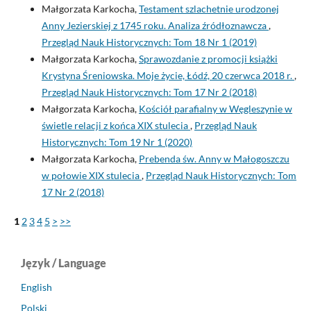
Małgorzata Karkocha,
Testament szlachetnie urodzonej
Anny Jezierskiej z 1745 roku. Analiza źródłoznawcza
,
Przegląd Nauk Historycznych: Tom 18 Nr 1 (2019)
Małgorzata Karkocha,
Sprawozdanie z promocji książki
Krystyna Śreniowska. Moje życie, Łódź, 20 czerwca 2018 r.
,
Przegląd Nauk Historycznych: Tom 17 Nr 2 (2018)
Małgorzata Karkocha,
Kościół parafialny w Węgleszynie w
świetle relacji z końca XIX stulecia
,
Przegląd Nauk
Historycznych: Tom 19 Nr 1 (2020)
Małgorzata Karkocha,
Prebenda św. Anny w Małogoszczu
w połowie XIX stulecia
,
Przegląd Nauk Historycznych: Tom
17 Nr 2 (2018)
1
2
3
4
5
>
>>
Język / Language
English
Polski