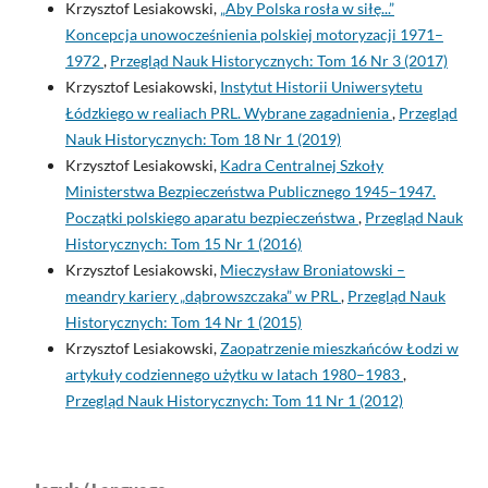
Krzysztof Lesiakowski,
„Aby Polska rosła w siłę...”
Koncepcja unowocześnienia polskiej motoryzacji 1971–
1972
,
Przegląd Nauk Historycznych: Tom 16 Nr 3 (2017)
Krzysztof Lesiakowski,
Instytut Historii Uniwersytetu
Łódzkiego w realiach PRL. Wybrane zagadnienia
,
Przegląd
Nauk Historycznych: Tom 18 Nr 1 (2019)
Krzysztof Lesiakowski,
Kadra Centralnej Szkoły
Ministerstwa Bezpieczeństwa Publicznego 1945–1947.
Początki polskiego aparatu bezpieczeństwa
,
Przegląd Nauk
Historycznych: Tom 15 Nr 1 (2016)
Krzysztof Lesiakowski,
Mieczysław Broniatowski –
meandry kariery „dąbrowszczaka” w PRL
,
Przegląd Nauk
Historycznych: Tom 14 Nr 1 (2015)
Krzysztof Lesiakowski,
Zaopatrzenie mieszkańców Łodzi w
artykuły codziennego użytku w latach 1980–1983
,
Przegląd Nauk Historycznych: Tom 11 Nr 1 (2012)