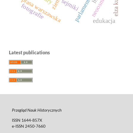
parlamentaryzm
neoosmanizm
elza kučera
prasa warszawska
sejmiki
fotografie
edukacja
Latest publications
Przegląd Nauk Historycznych
ISSN 1644-857X
e-ISSN 2450-7660