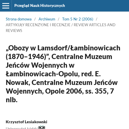
Przegląd Nauk Historycznych
Strona domowa
/
Archiwum
/
Tom 5 Nr 2 (2006)
/
ARTYKUŁY RECENZYJNE I RECENZJE / REVIEW ARTICLES AND
REVIEWS
„Obozy w Lamsdorf/Łambinowicach
(1870–1946)”, Centralne Muzeum
Jeńców Wojennych w
Łambinowicach-Opolu, red. E.
Nowak, Centralne Muzeum Jeńców
Wojennych, Opole 2006, ss. 355, 7
nlb.
Krzysztof Lesiakowski
Uniwersytet Łódzki