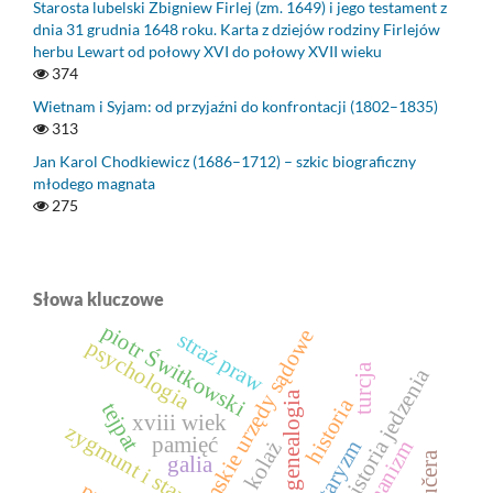
Starosta lubelski Zbigniew Firlej (zm. 1649) i jego testament z
dnia 31 grudnia 1648 roku. Karta z dziejów rodziny Firlejów
herbu Lewart od połowy XVI do połowy XVII wieku
374
Wietnam i Syjam: od przyjaźni do konfrontacji (1802–1835)
313
Jan Karol Chodkiewicz (1686–1712) – szkic biograficzny
młodego magnata
275
Słowa kluczowe
piotr Świtkowski
ziemskie urzędy sądowe
straż praw
psychologia
turcja
historia jedzenia
genealogia
historia
tejpat
xviii wiek
zygmunt i stary
pamięć
kolaż
galia