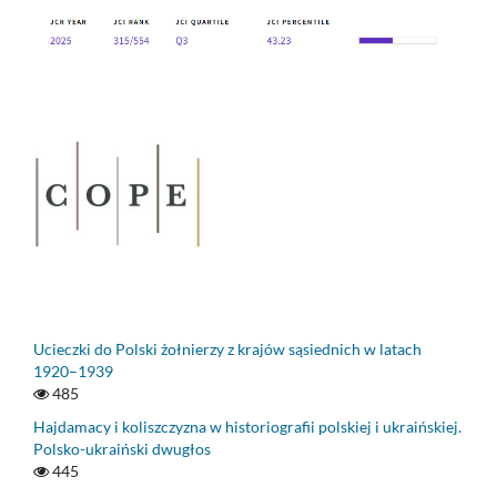
Ucieczki do Polski żołnierzy z krajów sąsiednich w latach
1920–1939
485
Hajdamacy i koliszczyzna w historiografii polskiej i ukraińskiej.
Polsko-ukraiński dwugłos
445