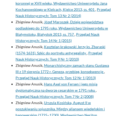
koronnej w XVII wieku, Wydawnictwo Uniwersytetu Jana
Kochanowskiego w Kielcach, Kielce 2013, ss. 401
,
Przegląd
Nauk Historycznych: Tom 13 Nr 2 (2014)
Zbigniew Anusik,
Józef Maroszek, Dzieje województwa
podlaskiego do 1795 roku, Wydawnictwo Uniwersytetu w
Białymstoku, Białystok 2013, ss. 757
,
Przegląd Nauk
Historycznych: Tom 14 Nr 1 (2015)
Zbigniew Anusik,
Kasztelan krakowski Jerzy ks. Zbaraski
(1574-1631). Szkic do portretu antyregalisty
,
Przegląd
Nauk Historycznych: Tom 9 Nr 1 (2010)
Zbigniew Anusik,
Monarchistyczny zamach stanu Gustawa
III z 19 sierpnia 1772 r. Geneza, przebieg, konsekwencje
,
Przegląd Nauk Historycznych: Tom 12 Nr 1 (2013)
Zbigniew Anusik,
Hans Axel von Fersen i jego misja
dyplomatyczna na dworze cesarskim w 1791 roku
,
Przegląd Nauk Historycznych: Tom 7 Nr 2 (2008)
Zbigniew Anusik,
Urszula Kosińska, August II w
poszukiwaniu sojusznika. Między aliansem wiedeńskim i
hanowerskim (1725–1730), Wydawnictwo Neriton,