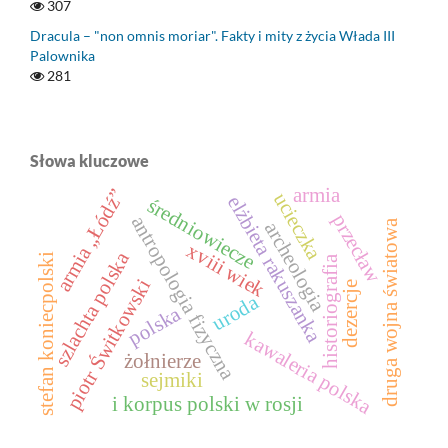
307
Dracula – "non omnis moriar". Fakty i mity z życia Włada III
Palownika
281
Słowa kluczowe
armia
armia „Łódź”
ucieczka
elżbieta rakuszanka
średniowiecze
przecław
antropologia fizyczna
druga wojna światowa
archeologia
xviii wiek
szlachta polska
stefan koniecpolski
historiografia
piotr Świtkowski
dezercje
uroda
polska
kawaleria polska
żołnierze
sejmiki
i korpus polski w rosji