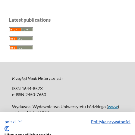
Latest publications
Przegląd Nauk Historycznych
ISSN 1644-857X
e-ISSN 2450-7660
Wydawca: Wydawnictwo Uniwersytetu Łódzkiego (
www
)
ul. Jana Matejki 34A
90-237 Łódź
polski
Polityka prywatności
Tel.: 42 235 01 65, fax: 42 66 55 86
Biuro: journals@uni.lodz.pl
Używamy plików cookie