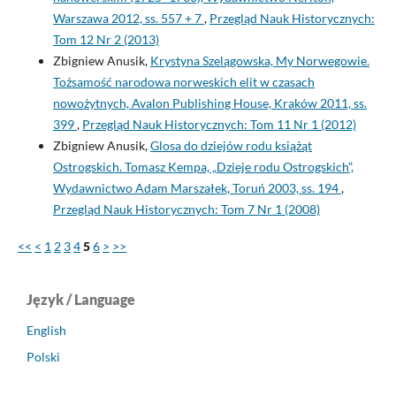
Warszawa 2012, ss. 557 + 7
,
Przegląd Nauk Historycznych:
Tom 12 Nr 2 (2013)
Zbigniew Anusik,
Krystyna Szelągowska, My Norwegowie.
Tożsamość narodowa norweskich elit w czasach
nowożytnych, Avalon Publishing House, Kraków 2011, ss.
399
,
Przegląd Nauk Historycznych: Tom 11 Nr 1 (2012)
Zbigniew Anusik,
Glosa do dziejów rodu książąt
Ostrogskich. Tomasz Kempa, „Dzieje rodu Ostrogskich”,
Wydawnictwo Adam Marszałek, Toruń 2003, ss. 194
,
Przegląd Nauk Historycznych: Tom 7 Nr 1 (2008)
<<
<
1
2
3
4
5
6
>
>>
Język / Language
English
Polski