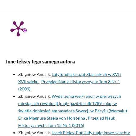
Inne teksty tego samego autora
Zbigniew Anusik,
Latyfundia książąt Zbaraskich w XVI i
XVII wieku
,
Przegląd Nauk Historycznych: Tom 8 Nr 1
(2009)
Zbigniew Anusik,
Wydarzenia we Francji w pierwszych
miesiącach rewolucji (maj–październik 1789 roku) w
świetle doniesień ambasadora Szwecji w Paryżu (Wersalu)
Erika Magnusa Staëla von Holsteina
,
Przegląd Nauk
Historycznych: Tom 15 Nr 1 (2016)
Zbigniew Anusik,
Jacek Pielas, Podziały majątkowe szlachty