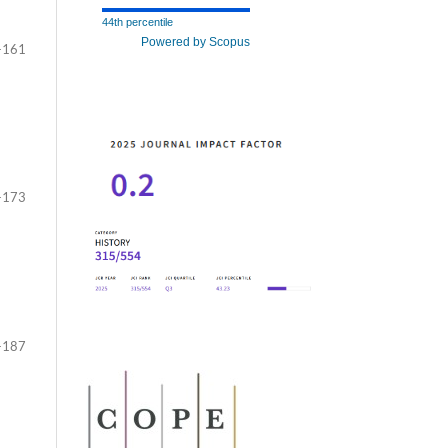
44th percentile
Powered by Scopus
-161
-173
-187