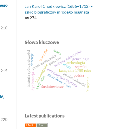
nego
Jan Karol Chodkiewicz (1686–1712) –
szkic biograficzny młodego magnata
274
-210
Słowa kluczowe
armia
ucieczka
elżbieta rakuszanka
historia spółdzielczości
prasa warszawska
dezercje
przecław
genealogia
archeologia
uroda
historiografia
sejmiki
antropologia fizyczna
kampania 1789 roku
-215
powiat orłowski
dyplomacja
piotr Świtkowski
polska
xviii wiek
hiszpania
średniowiecze
ź,
Latest publications
-220