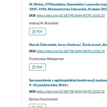
M. Wołos, O Piłsudskim, Dmowskim i zamachu maj
1925–1926, Wydawnictwo Literackie, Kraków 2013,
DOI:
https://doi.org/10.18778/1644-857X.13.02.13
Andrzej M. Brzeziński
PDF
Marek Żebrowski, Jerzy Giedroyć. Życie przed „Ku
DOI:
https://doi.org/10.18778/1644-857X.13.02.14
Przemysław Waingertner
PDF
Sprawozdanie z ogólnopolskiej konferencji naukowej
9–10 października 2014 r.
DOI:
https://doi.org/10.18778/1644-857X.13.02.15
Bartosz Kaczorowski