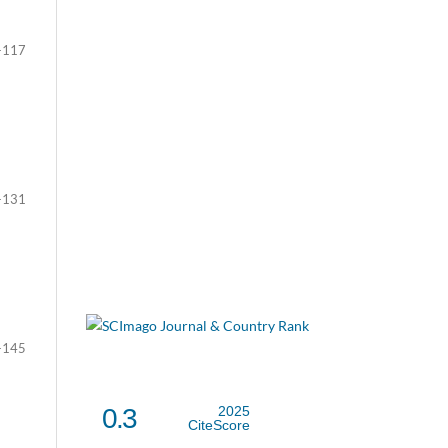
-117
-131
-145
0.3
2025
CiteScore