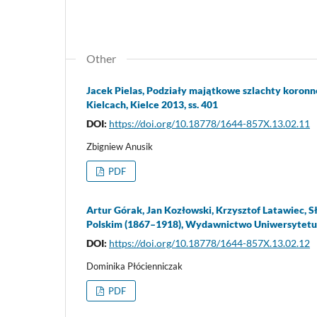
Other
Jacek Pielas, Podziały majątkowe szlachty koro
Kielcach, Kielce 2013, ss. 401
DOI:
https://doi.org/10.18778/1644-857X.13.02.11
Zbigniew Anusik
PDF
Artur Górak, Jan Kozłowski, Krzysztof Latawiec, 
Polskim (1867–1918), Wydawnictwo Uniwersytetu Ma
DOI:
https://doi.org/10.18778/1644-857X.13.02.12
Dominika Płócienniczak
PDF