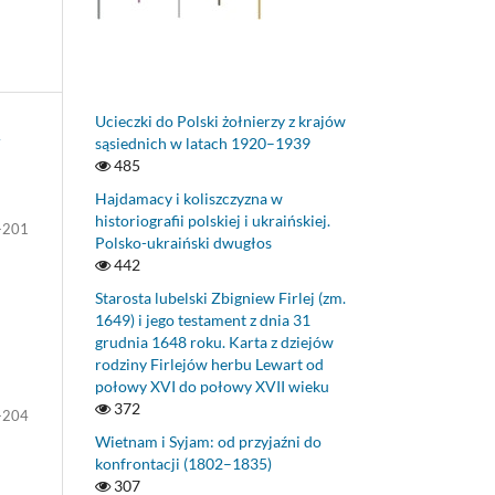
Ucieczki do Polski żołnierzy z krajów
sąsiednich w latach 1920–1939
485
Hajdamacy i koliszczyzna w
historiografii polskiej i ukraińskiej.
-201
Polsko-ukraiński dwugłos
442
Starosta lubelski Zbigniew Firlej (zm.
1649) i jego testament z dnia 31
grudnia 1648 roku. Karta z dziejów
rodziny Firlejów herbu Lewart od
połowy XVI do połowy XVII wieku
372
-204
Wietnam i Syjam: od przyjaźni do
konfrontacji (1802–1835)
307