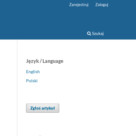
Zarejestruj
Zaloguj
Szukaj
Język / Language
English
Polski
Zgłoś artykuł