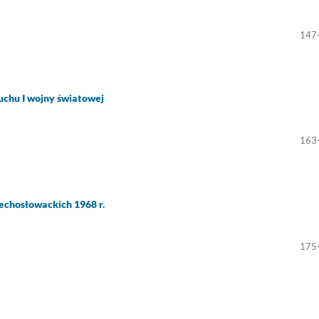
147
chu I wojny światowej
163
zechosłowackich 1968 r.
175