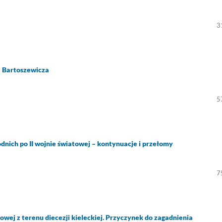
3
a Bartoszewicza
5
nich po II wojnie światowej – kontynuacje i przełomy
7
owej z terenu diecezji kieleckiej. Przyczynek do zagadnienia