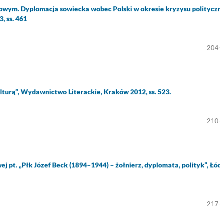
owym. Dyplomacja sowiecka wobec Polski w okresie kryzysu politycz
 ss. 461
204
lturą”, Wydawnictwo Literackie, Kraków 2012, ss. 523.
210
 pt. „Płk Józef Beck (1894–1944) – żołnierz, dyplomata, polityk”, Łód
217