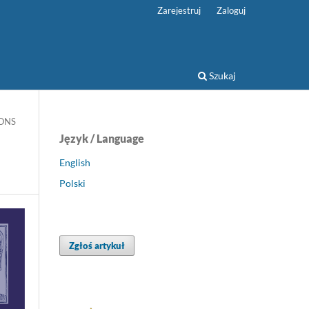
Zarejestruj
Zaloguj
Szukaj
IONS
Język / Language
English
Polski
Zgłoś artykuł