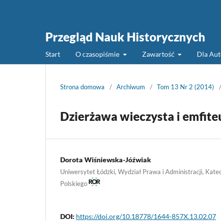
Przegląd Nauk Historycznych
Start
O czasopiśmie
Zawartość
Dla Au
Strona domowa
/
Archiwum
/
Tom 13 Nr 2 (2014)
Dzierżawa wieczysta i emfit
Dorota Wiśniewska-Jóźwiak
Uniwersytet Łódzki, Wydział Prawa i Administracji, Kate
Polskiego
DOI:
https://doi.org/10.18778/1644-857X.13.02.07