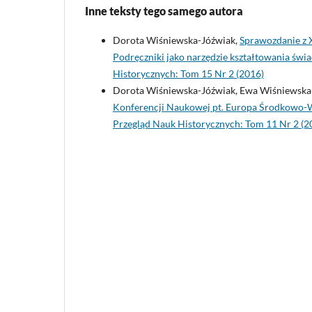
Inne teksty tego samego autora
Dorota Wiśniewska-Jóźwiak,
Sprawozdanie z 
Podręczniki jako narzędzie kształtowania św
Historycznych: Tom 15 Nr 2 (2016)
Dorota Wiśniewska-Jóźwiak, Ewa Wiśniewska
Konferencji Naukowej pt. Europa Środkowo-Ws
Przegląd Nauk Historycznych: Tom 11 Nr 2 (2