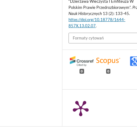
“Dzierżawa Wieczysta I Emfiteuza W
Polskim Prawie Przedrozbiorowym”.
Pr
Nauk Historycznych
13 (2): 133-45.
https://doi.org/10.18778/1644-
857X.13.02.07
.
Formaty cytowań
0
0