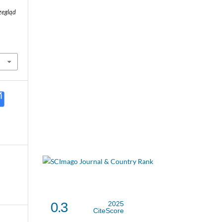
zegląd
0.3
2025
CiteScore