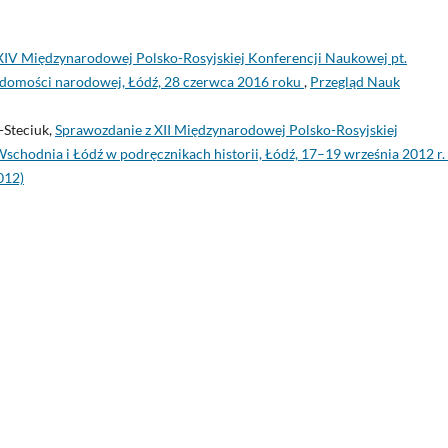
XIV Międzynarodowej Polsko-Rosyjskiej Konferencji Naukowej pt.
iadomości narodowej, Łódź, 28 czerwca 2016 roku
,
Przegląd Nauk
-Steciuk,
Sprawozdanie z XII Międzynarodowej Polsko-Rosyjskiej
chodnia i Łódź w podręcznikach historii, Łódź, 17–19 września 2012 r.
012)