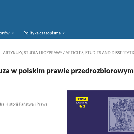
torów
Polityka czasopisma
/
ARTYKUŁY, STUDIA I ROZPRAWY / ARTICLES, STUDIES AND DISSERTAT
euza w polskim prawie przedrozbiorowym
dra Historii Państwa i Prawa