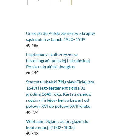
Ucieczki do Polski żołnierzy z krajów
sąsiednich w latach 1920–1939
485
Hajdamacy i koliszczyzna w
historiografii polskiej i ukraińskiej.
Polsko-ukraiński dwugłos
445
Starosta lubelski Zbigniew Firlej (zm.
1649) i jego testament z dnia 31
grudnia 1648 roku. Karta z dziejów
rodziny Firlejów herbu Lewart od
połowy XVI do połowy XVII wieku
374
Wietnam i Syjam: od przyjaźni do
konfrontacji (1802–1835)
313