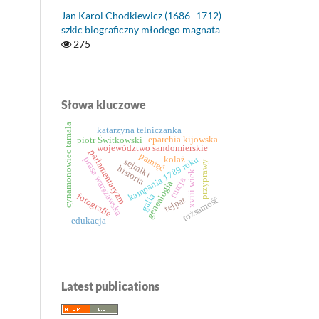
Jan Karol Chodkiewicz (1686–1712) –
szkic biograficzny młodego magnata
275
Słowa kluczowe
cynamonowiec tamala
katarzyna telniczanka
piotr Świtkowski
eparchia kijowska
województwo sandomierskie
parlamentaryzm
pamięć
kampania 1789 roku
kolaż
prasa warszawska
sejmiki
przyprawy
historia
xviii wiek
turcja
genealogia
fotografie
galia
tejpat
tożsamość
edukacja
Latest publications