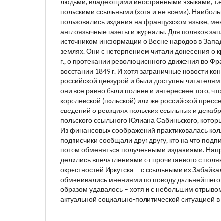
людьми, владеющими иностранными языками, т.е
польскими ссыльными (хотя и не всеми). Наибол
пользовались издания на французском языке, ме
англоязычные газеты и журналы. Для поляков за
источником информации о Весне народов в Запад
землях. Они с нетерпением читали донесения о к
г., о протекании революционного движения во Фр
восстании 1849 г. И хотя заграничные новости к
российской цензурой и были доступны читателям
они все равно были полнее и интереснее того, чт
королевской (польской) или же российской пресс
сведений о реакциях польских ссыльных и декабр
польского ссыльного Юлиана Сабиньского, который
Из финансовых соображений практиковалась колл
подписчики сообщали друг другу, кто на что подпи
потом обменяться полученными изданиями. Нап
делились впечатлениями от прочитанного с поляк
окрестностей Иркутска – с ссыльными из Забайка
обменивались мнениями по поводу дальнейшего 
образом удавалось – хотя и с небольшим отрывом
актуальной социально-политической ситуацией в 