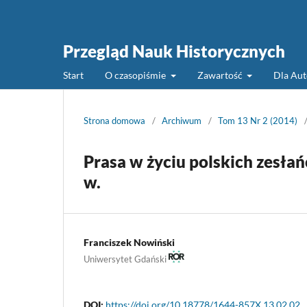
Przegląd Nauk Historycznych
Start
O czasopiśmie
Zawartość
Dla Au
Strona domowa
/
Archiwum
/
Tom 13 Nr 2 (2014)
Prasa w życiu polskich zesł
w.
Franciszek Nowiński
Uniwersytet Gdański
DOI:
https://doi.org/10.18778/1644-857X.13.02.02