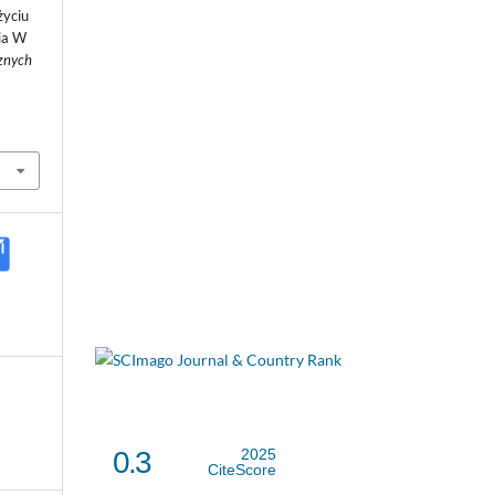
życiu
ia W
znych
0.3
2025
CiteScore