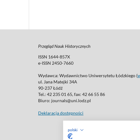
Przegląd Nauk Historycznych
ISSN 1644-857X
e-ISSN 2450-7660
Wydawca: Wydawnictwo Uniwersytetu Łódzkiego (
ul. Jana Matejki 34A
90-237 Łódź
Tel.: 42 235 01 65, fax: 42 66 55 86
Biuro: journals@uni.lodz.pl
Deklaracja dostępności
polski