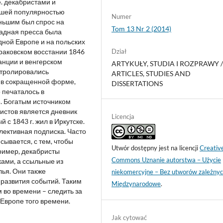
. декабристами и
ьшей популярностью
Numer
ньшим был спрос на
Tom 13 Nr 2 (2014)
падная пресса была
ной Европе и на польских
раковском восстании 1846
Dział
анции и венгерском
ARTYKUŁY, STUDIA I ROZPRAWY 
онтролировались
ARTICLES, STUDIES AND
 в сокращенной форме,
DISSERTATIONS
о печаталось в
е. Богатым источником
истов является дневник
Licencja
 с 1843 г. жил в Иркутске.
ективная подписка. Часто
сывается, с тем, чтобы
Utwór dostępny jest na licencji
Creativ
ример, декабристы
Commons Uznanie autorstwa – Użycie
ами, а ссыльные из
лья. Они также
niekomercyjne – Bez utworów zależnyc
развития событий. Таким
Międzynarodowe
.
 во времени – следить за
Европе того времени.
Jak cytować