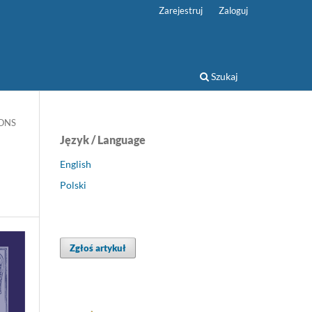
Zarejestruj
Zaloguj
Szukaj
IONS
Język / Language
English
Polski
Zgłoś artykuł