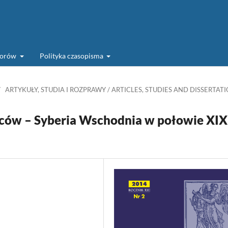
torów
Polityka czasopisma
/
ARTYKUŁY, STUDIA I ROZPRAWY / ARTICLES, STUDIES AND DISSERTAT
ańców – Syberia Wschodnia w połowie XIX