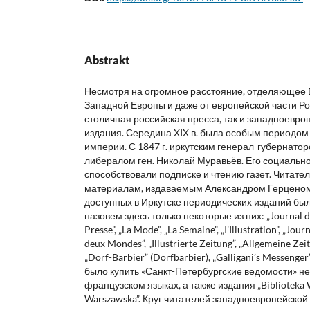
Abstrakt
Несмотря на огромное расстояние, отделяющее 
Западной Европы и даже от европейской части Ро
столичная российская пресса, так и западноевр
издания. Середина XIX в. была особым периодом 
империи. С 1847 г. иркутским генерал-губернато
либералом ген. Николай Муравьёв. Его социальн
способствовали подписке и чтению газет. Читател
материалам, издаваемым Александром Герценом 
доступных в Иркутске периодических изданий б
назовем здесь только некоторые из них: „Journal des 
Presse”, „La Mode”, „La Semaine”, „I’Illustration”, „Jou
deux Mondes”, „Illustrierte Zeitung”, „Allgemeine Zei
„Dorf-Barbier” (Dorfbarbier), „Galligani’s Messenge
было купить «Санкт-Петербургские ведомости» не 
французском языках, а также издания „Biblioteka W
Warszawska”. Круг читателей западноевропейской