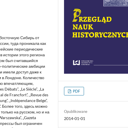
Восточную Сибирь от
ссии, туда проникала как
опейские периодические
в истории этого региона
ром был считавшийся
о-политические амбиции
и имели доступ даже к
в Лондоне. Количество
ыло впечатляющим,
Débats”, „Le Siècle”, „La
PDF
rnal de Francfort”, „Revue des
tung”, „Indépendance Belge”,
r”. Более того, здесь можно
Opublikowane
только на русском, но и на
arszawska”, „Gazeta
2014-01-01
 прессы был ограничен