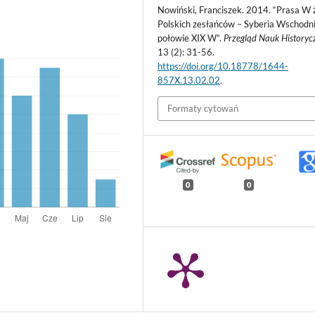
Nowiński, Franciszek. 2014. “Prasa W 
Polskich zesłańców – Syberia Wschodn
połowie XIX W”.
Przegląd Nauk Historyc
13 (2): 31-56.
https://doi.org/10.18778/1644-
857X.13.02.02
.
Formaty cytowań
0
0