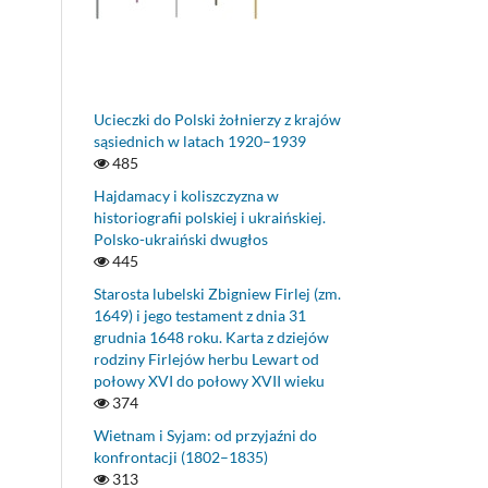
Ucieczki do Polski żołnierzy z krajów
sąsiednich w latach 1920–1939
485
Hajdamacy i koliszczyzna w
historiografii polskiej i ukraińskiej.
Polsko-ukraiński dwugłos
445
Starosta lubelski Zbigniew Firlej (zm.
1649) i jego testament z dnia 31
grudnia 1648 roku. Karta z dziejów
rodziny Firlejów herbu Lewart od
połowy XVI do połowy XVII wieku
374
Wietnam i Syjam: od przyjaźni do
konfrontacji (1802–1835)
313