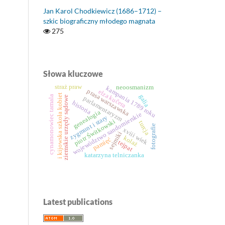
Jan Karol Chodkiewicz (1686–1712) –
szkic biograficzny młodego magnata
275
Słowa kluczowe
straż praw
neoosmanizm
kampania 1789 roku
prasa warszawska
elza kučera
i kijowska szkoła kobiet
galia
cynamonowiec tamala
ziemskie urzędy sądowe
parlamentaryzm
historia
genealogia
województwo sandomierskie
zygmunt i stary
piotr Świtkowski
turcja
fotografie
xviii wiek
sejmiki
kolaż
pamięć
tejpat
katarzyna telniczanka
Latest publications