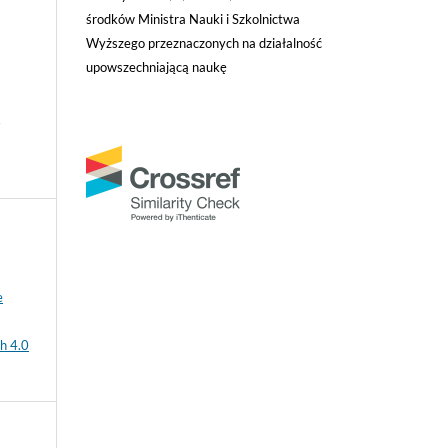
środków Ministra Nauki i Szkolnictwa
Wyższego przeznaczonych na działalność
upowszechniającą naukę
/
e
h 4.0