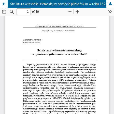
Struktura własności ziemskiej w powiecie pilzneńskim w roku 1629