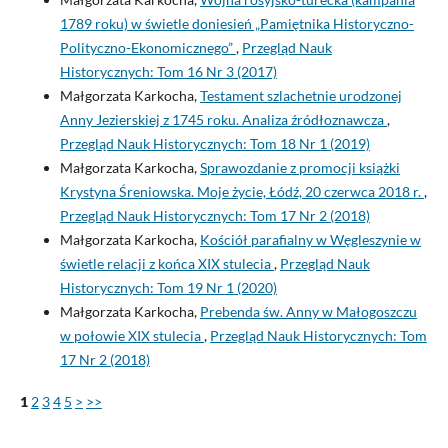
1789 roku) w świetle doniesień „Pamiętnika Historyczno-
Polityczno-Ekonomicznego”
,
Przegląd Nauk
Historycznych: Tom 16 Nr 3 (2017)
Małgorzata Karkocha,
Testament szlachetnie urodzonej
Anny Jezierskiej z 1745 roku. Analiza źródłoznawcza
,
Przegląd Nauk Historycznych: Tom 18 Nr 1 (2019)
Małgorzata Karkocha,
Sprawozdanie z promocji książki
Krystyna Śreniowska. Moje życie, Łódź, 20 czerwca 2018 r.
,
Przegląd Nauk Historycznych: Tom 17 Nr 2 (2018)
Małgorzata Karkocha,
Kościół parafialny w Węgleszynie w
świetle relacji z końca XIX stulecia
,
Przegląd Nauk
Historycznych: Tom 19 Nr 1 (2020)
Małgorzata Karkocha,
Prebenda św. Anny w Małogoszczu
w połowie XIX stulecia
,
Przegląd Nauk Historycznych: Tom
17 Nr 2 (2018)
1
2
3
4
5
>
>>