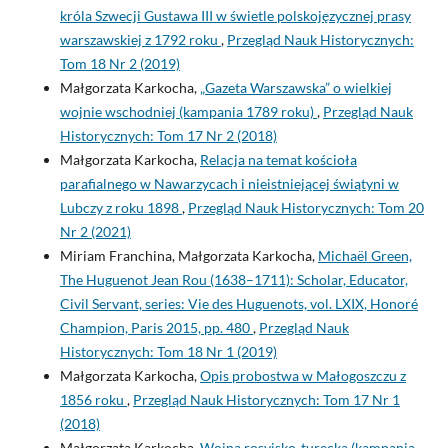
króla Szwecji Gustawa III w świetle polskojęzycznej prasy
warszawskiej z 1792 roku
,
Przegląd Nauk Historycznych:
Tom 18 Nr 2 (2019)
Małgorzata Karkocha,
„Gazeta Warszawska” o wielkiej
wojnie wschodniej (kampania 1789 roku)
,
Przegląd Nauk
Historycznych: Tom 17 Nr 2 (2018)
Małgorzata Karkocha,
Relacja na temat kościoła
parafialnego w Nawarzycach i nieistniejącej świątyni w
Lubczy z roku 1898
,
Przegląd Nauk Historycznych: Tom 20
Nr 2 (2021)
Miriam Franchina, Małgorzata Karkocha,
Michaël Green,
The Huguenot Jean Rou (1638–1711): Scholar, Educator,
Civil Servant, series: Vie des Huguenots, vol. LXIX, Honoré
Champion, Paris 2015, pp. 480
,
Przegląd Nauk
Historycznych: Tom 18 Nr 1 (2019)
Małgorzata Karkocha,
Opis probostwa w Małogoszczu z
1856 roku
,
Przegląd Nauk Historycznych: Tom 17 Nr 1
(2018)
Małgorzata Karkocha,
Wojna rosyjsko-turecka (kampania