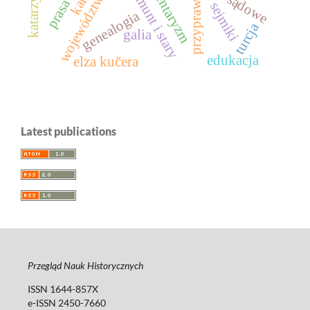
parlamentaryzm
zygmunt i stary
przyprawy
sejmiki
genealogia
turcja
galia
edukacja
elza kučera
Latest publications
Przegląd Nauk Historycznych
ISSN 1644-857X
e-ISSN 2450-7660