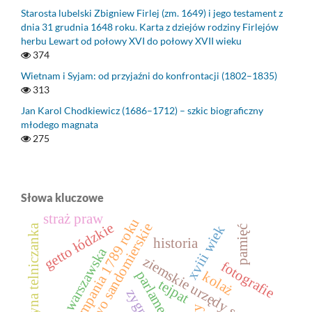
Starosta lubelski Zbigniew Firlej (zm. 1649) i jego testament z
dnia 31 grudnia 1648 roku. Karta z dziejów rodziny Firlejów
herbu Lewart od połowy XVI do połowy XVII wieku
374
Wietnam i Syjam: od przyjaźni do konfrontacji (1802–1835)
313
Jan Karol Chodkiewicz (1686–1712) – szkic biograficzny
młodego magnata
275
Słowa kluczowe
straż praw
kampania 1789 roku
getto łódzkie
województwo sandomierskie
katarzyna telniczanka
xviii wiek
pamięć
historia
prasa warszawska
ziemskie urzędy sądowe
fotografie
kolaż
tejpat