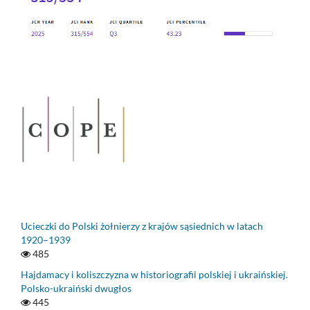
Ucieczki do Polski żołnierzy z krajów sąsiednich w latach
1920–1939
485
Hajdamacy i koliszczyzna w historiografii polskiej i ukraińskiej.
Polsko-ukraiński dwugłos
445