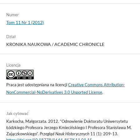
Numer
Tom 11 Nr 1 (2012)
Dział
KRONIKA NAUKOWA / ACADEMIC CHRONICLE
Licencja
Praca jest udostępniana na licencji
Creative Commons Attribution-
NonCommercial-NoDerivatives 3.0 Unported License
.
Jak cytować
Karkocha, Małgorzata. 2012. “Odnowienie Doktoratu Uniwersytetu
Łódzkiego Profesora Jerzego Kmiecińskiego I Profesora Stanisława M.
Zajączkowskiego”.
Przegląd Nauk Historycznych
11 (1): 209-13.
https://doi.org/10.18778/1644-857X.11.01.15
.