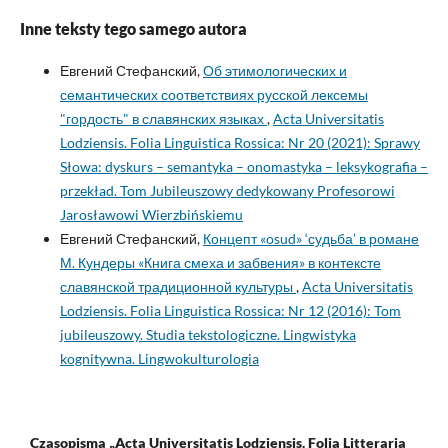
Inne teksty tego samego autora
Евгений Стефанский,
Об этимологических и
семантических соответствиях русской лексемы
"гордость" в славянских языках
,
Acta Universitatis
Lodziensis. Folia Linguistica Rossica: Nr 20 (2021): Sprawy
Słowa: dyskurs – semantyka – onomastyka – leksykografia –
przekład. Tom Jubileuszowy dedykowany Profesorowi
Jarosławowi Wierzbińskiemu
Евгений Стефанский,
Концепт «osud» ‘судьба’ в романе
М. Кундеры «Книга смеха и забвения» в контексте
славянской традиционной культуры
,
Acta Universitatis
Lodziensis. Folia Linguistica Rossica: Nr 12 (2016): Tom
jubileuszowy. Studia tekstologiczne. Lingwistyka
kognitywna. Lingwokulturologia
Czasopisma „Acta Universitatis Lodziensis. Folia Litteraria