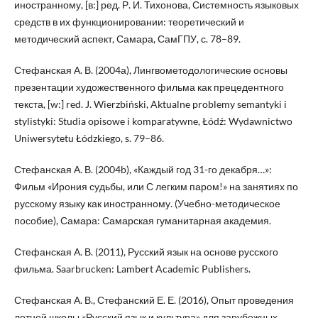
иностранному, [в:] ред. Р. И. Тихонова, Системность языковых
средств в их функционировании: теоретический и
методический аспект, Самара, СамГПУ, с. 78–89.
Стефанская А. В. (2004а), Лингвометодологические основы
презентации художественного фильма как прецедентного
текста, [w:] red. J. Wierzbiński, Aktualne problemy semantyki i
stylistyki: Studia opisowe i komparatywne, Łódź: Wydawnictwo
Uniwersytetu Łódzkiego, s. 79–86.
Стефанская А. В. (2004b), «Каждый год 31-го декабря…»:
Фильм «Ирония судьбы, или С легким паром!» на занятиях по
русскому языку как иностранному. (Учебно-методическое
пособие), Самара: Самарская гуманитарная академия.
Стефанская А. В. (2011), Русский язык на основе русского
фильма. Saarbrucken: Lambert Academic Publishers.
Стефанская А. В., Стефанский Е. Е. (2016), Опыт проведения
летней школы «Русский язык и культура» для зарубежных