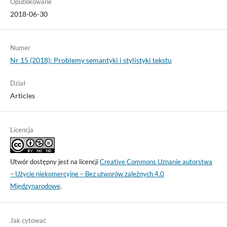
Opublikowane
2018-06-30
Numer
Nr 15 (2018): Problemy semantyki i stylistyki tekstu
Dział
Articles
Licencja
Utwór dostępny jest na licencji
Creative Commons Uznanie autorstwa
– Użycie niekomercyjne – Bez utworów zależnych 4.0
Międzynarodowe
.
Jak cytować