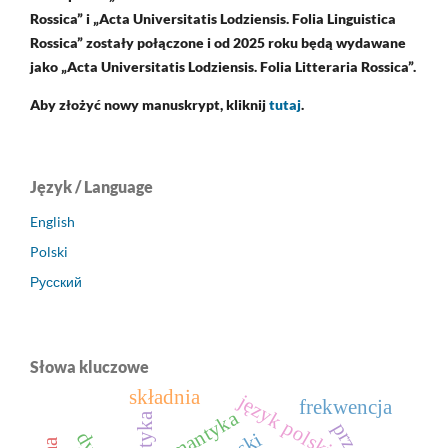
Rossica” i „Acta Universitatis Lodziensis. Folia Linguistica
Rossica” zostały połączone i od 2025 roku będą wydawane
jako „Acta Universitatis Lodziensis. Folia Litteraria Rossica”.
Aby złożyć nowy manuskrypt, kliknij
tutaj
.
Język / Language
English
Polski
Русский
Słowa kluczowe
składnia
język polski
frekwencja
semantyka