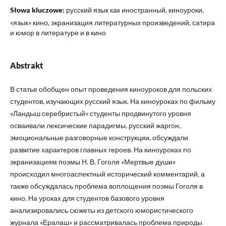
Słowa kluczowe:
русский язык как иностранный, киноуроки,
«язык» кино, экранизация литературных произведений, сатира
и юмор в литературе и в кино
Abstrakt
В статье обобщен опыт проведения киноуроков для польских
студентов, изучающих русский язык. На киноуроках по фильму
«Ландыш серебристый» студенты продвинутого уровня
осваивали лексические парадигмы, русский жаргон,
эмоциональные разговорные конструкции, обсуждали
развитие характеров главных героев. На киноуроках по
экранизациям поэмы Н. В. Гоголя «Мертвые души»
происходил многоаспектный исторический комментарий, а
также обсуждалась проблема воплощения поэмы Гоголя в
кино. На уроках для студентов базового уровня
анализировались сюжеты из детского юмористического
журнала «Ералаш» и рассматривалась проблема природы