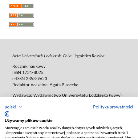
Acta Universitatis Lodziensis. Folia Linguistica Rossica
Rocznik naukowy
ISSN 1731-8025
e-ISSN 2353-9623
Redaktor naczelna: Agata Piasecka
Wydawca: Wydawnictwo Uniwersytetu Łódzkiego (www)
ul. Jana Matejki 34A, 90-237 Łódź
polski
Polityka prywatności
Tel.: 42 235 01 65, fax: 42 66 55 86
Biuro: agnieszka.janicka@uni.lodz.pl
Używamy plików cookie
Deklaracja dostępności
Możemy je zamieścić w celu analizy danych dotyczących odwiedzających,
ulepszenia naszej strony internetowej, pokazania spersonalizowanych treści i
zapewnienia Państwu wspaniałego doświadczenia na stronie internetowej. Aby