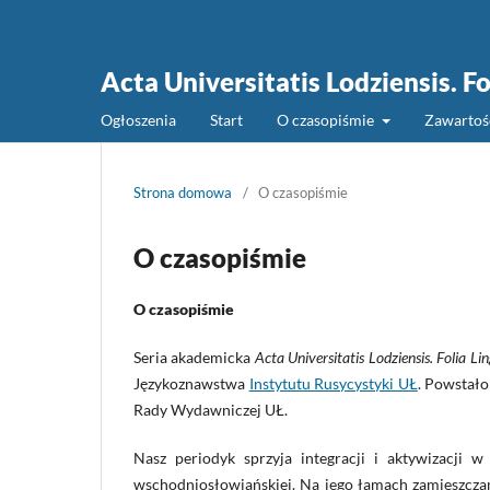
Acta Universitatis Lodziensis. Fo
Ogłoszenia
Start
O czasopiśmie
Zawarto
Strona domowa
/
O czasopiśmie
O czasopiśmie
O czasopiśmie
Seria akademicka
Acta Universitatis Lodziensis. Folia Li
Językoznawstwa
Instytutu Rusycystyki UŁ
. Powstało
Rady Wydawniczej UŁ.
Nasz periodyk sprzyja integracji i aktywizacji w 
wschodniosłowiańskiej. Na jego łamach zamieszcza