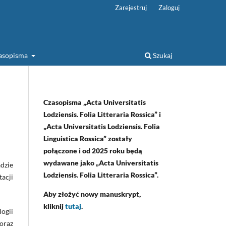
Zarejestruj
Zaloguj
zasopisma
Szukaj
Czasopisma „Acta Universitatis
Lodziensis. Folia Litteraria Rossica” i
„Acta Universitatis Lodziensis. Folia
Linguistica Rossica” zostały
połączone i od 2025 roku będą
wydawane jako „Acta Universitatis
adzie
Lodziensis. Folia Litteraria Rossica”.
tacji
Aby złożyć nowy manuskrypt,
kliknij
tutaj
.
ogii
oraz