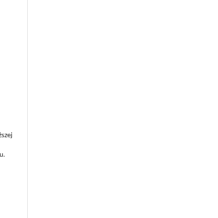
szej
u.