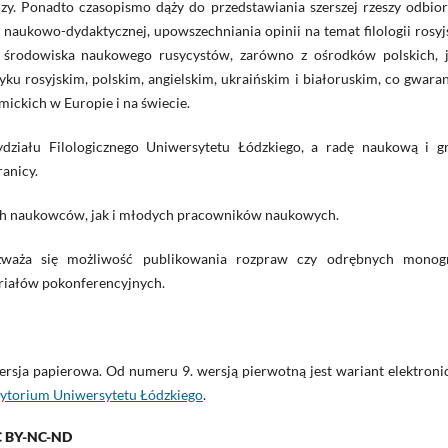
y. Ponadto czasopismo dąży do przedstawiania szerszej rzeszy odbio
 naukowo-dydaktycznej, upowszechniania opinii na temat filologii rosyj
ji środowiska naukowego rusycystów, zarówno z ośrodków polskich, j
yku rosyjskim, polskim, angielskim, ukraińskim i białoruskim, co gwara
ckich w Europie i na świecie.
ziału Filologicznego Uniwersytetu Łódzkiego, a radę naukową i g
ranicy.
ch naukowców, jak i młodych pracowników naukowych.
waża się możliwość publikowania rozpraw czy odrębnych monogra
teriałów pokonferencyjnych.
sja papierowa. Od numeru 9. wersją pierwotną jest wariant elektronic
ytorium Uniwersytetu Łódzkiego
.
CC BY-NC-ND