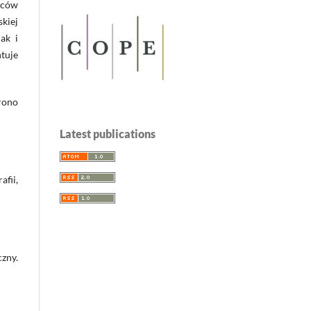
rców
skiej
ak i
ntuje
rono
Latest publications
fii,
zny.