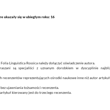
e ukazały się w ubiegłym roku: 16
olia Linguistica Rossica należy dołączyć oświadczenie autora.
aszani są specjaliści z uznanym dorobkiem w dyscyplinie najbliż
h recenzentów reprezentujących ośrodki naukowe inne niż autor artykuł
 bez ujawniania tożsamości recenzenta.
rtykuł kierowany jest do trzeciego recenzenta.