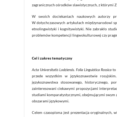
zagranicznych ośrodków slawistycznych, z którymi Z
W swoich dociekaniach naukowych autorzy prez
W dotychczasowych artykułach międzynarodowi specja
etnolingwistyki i kognitywistyki. Nie zabrakło st
problemów kompetencji lingwokulturowej czy pragma
Cel i zakres tematyczny
Acta Universitatis Lodziensis. Folia Linguistica Rossica
to 
przede wszystkim w językoznawstwie rosyjskim
językoznawstwa stosowanego, historycznego, por
zainteresowani ciekawymi propozycjami interpreta
studiami komparatystycznymi, obejmującymi swym zasi
obszarami językowymi.
Celem czasopisma jest prezentacja oryginalnych, w