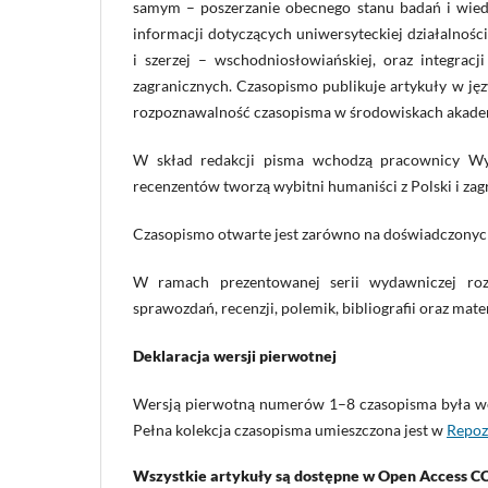
samym – poszerzanie obecnego stanu badań i wiedz
informacji dotyczących uniwersyteckiej działalności
i szerzej – wschodniosłowiańskiej, oraz integrac
zagranicznych. Czasopismo publikuje artykuły w jęz
rozpoznawalność czasopisma w środowiskach akademi
W skład redakcji pisma wchodzą pracownicy Wyd
recenzentów tworzą wybitni humaniści z Polski i zag
Czasopismo otwarte jest zarówno na doświadczony
W ramach prezentowanej serii wydawniczej roz
sprawozdań, recenzji, polemik, bibliografii oraz ma
Deklaracja wersji pierwotnej
Wersją pierwotną numerów 1–8 czasopisma była wer
Pełna kolekcja czasopisma umieszczona jest w
Repoz
Wszystkie artykuły są dostępne w Open Access 