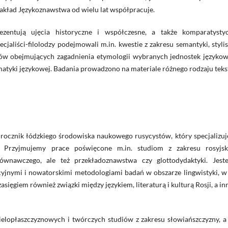
akład Językoznawstwa od wielu lat współpracuje.
entują ujęcia historyczne i współczesne, a także komparatystyc
liści-filolodzy podejmowali m.in. kwestie z zakresu semantyki, stylis
udiów obejmujących zagadnienia etymologii wybranych jednostek językow
tyki językowej. Badania prowadzono na materiale różnego rodzaju teks
rocznik łódzkiego środowiska naukowego rusycystów, który specjalizuje
. Przyjmujemy prace poświęcone m.in. studiom z zakresu rosyjsk
ównawczego, ale też przekładoznawstwa czy glottodydaktyki. Jest
cyjnymi i nowatorskimi metodologiami badań w obszarze lingwistyki, w
ęgiem również związki między językiem, literaturą i kulturą Rosji, a i
ielopłaszczyznowych i twórczych studiów z zakresu słowiańszczyzny, a