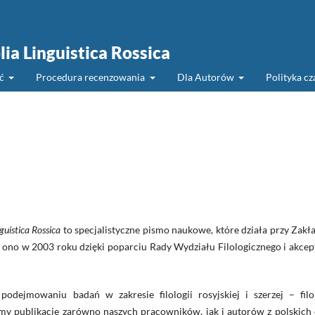
lia Linguistica Rossica
ść
Procedura recenzowania
Dla Autorów
Polityka c
nguistica Rossica
to specjalistyczne pismo naukowe, które działa przy Zakł
 ono w 2003 roku dzięki poparciu Rady Wydziału Filologicznego i akcep
podejmowaniu badań w zakresie filologii rosyjskiej i szerzej – filol
my publikacje zarówno naszych pracowników, jak i autorów z polskich 