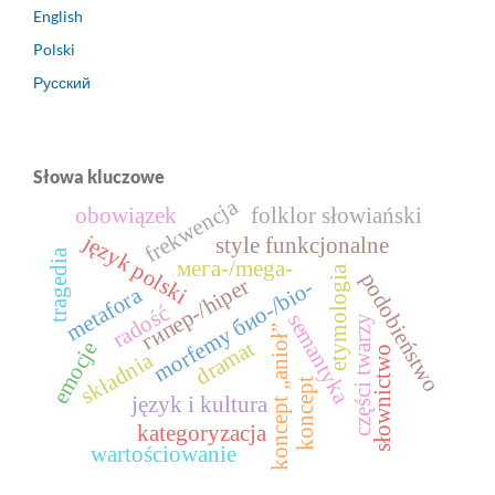
English
Polski
Русский
Słowa kluczowe
frekwencja
obowiązek
folklor słowiański
język polski
style funkcjonalne
tragedia
мега-/mega-
etymologia
podobieństwo
гипер-/hiper
morfemy био-/bio-
metafora
radość
semantyka
części twarzy
koncept „anioł”
dramat
emocje
słownictwo
składnia
koncept
język i kultura
kategoryzacja
wartościowanie