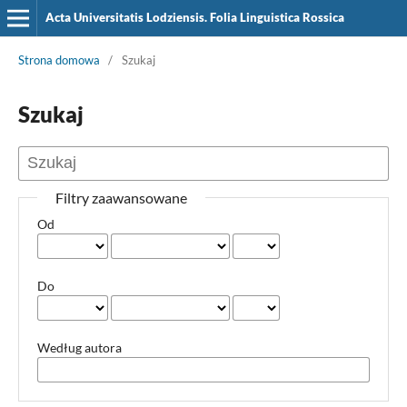
Acta Universitatis Lodziensis. Folia Linguistica Rossica
Strona domowa
/
Szukaj
Szukaj
Filtry zaawansowane
Od
Do
Według autora