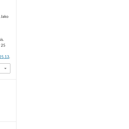
 Jako
is.
w
25
.25.13
.