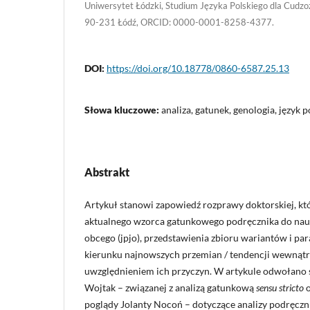
Uniwersytet Łódzki, Studium Języka Polskiego dla Cudzo
90-231 Łódź, ORCID: 0000-0001-8258-4377.
DOI:
https://doi.org/10.18778/0860-6587.25.13
Słowa kluczowe:
analiza, gatunek, genologia, język 
Abstrakt
Artykuł stanowi zapowiedź rozprawy doktorskiej, kt
aktualnego wzorca gatunkowego podręcznika do nauc
obcego (jpjo), przedstawienia zbioru wariantów i p
kierunku najnowszych przemian / tendencji wewnąt
uwzględnieniem ich przyczyn. W artykule odwołano s
Wojtak – związanej z analizą gatunkową
sensu stricto
poglądy Jolanty Nocoń – dotyczące analizy podręczn