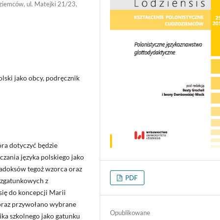
ziemców, ul. Matejki 21/23,
polski jako obcy, podręcznik
óra dotyczyć będzie
zania języka polskiego jako
aradoksów tegoż wzorca oraz
PDF
rzgatunkowych z
ię do koncepcji Marii
oraz przywołano wybrane
Opublikowane
ika szkolnego jako gatunku