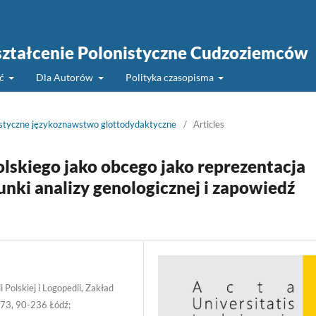
 Kształcenie Polonistyczne Cudzoziemców
ść
Dla Autorów
Polityka czasopisma
istyczne językoznawstwo glottodydaktyczne
/
Articles
olskiego jako obcego jako reprezentacja
nki analizy genologicznej i zapowiedź
i Polskiej i Logopedii, Zakład
173, 90-236 Łódź;