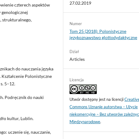
27.02.2019
ówienie czterech aspektów
y genologicznej
 strukturalnego,
Numer
Tom 25 (2018): Polonistyczne
językoznawstwo glottodydaktyczne
Dział
Articles
znikach do nauczania języka
s. Kształcenie Polonistyczne
Licencja
s. 5–12.
sh. Podręcznik do nauki
Utwór dostępny jest na licencji
Creativ
Commons Uznanie autorstwa – Użycie
niekomercyjne – Bez utworów zależnyc
o kultur, Lublin.
Międzynarodowe
.
go: uczenie się, nauczanie,