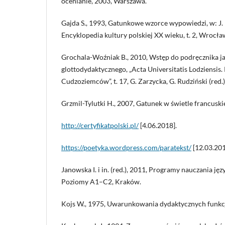
ocenianie, 2003, Warszawa.
Gajda S., 1993, Gatunkowe wzorce wypowiedzi, w: J. B
Encyklopedia kultury polskiej XX wieku, t. 2, Wrocła
Grochala-Woźniak B., 2010, Wstęp do podręcznika ja
glottodydaktycznego, „Acta Universitatis Lodziensis.
Cudzoziemców”, t. 17, G. Zarzycka, G. Rudziński (red.)
Grzmil-Tylutki H., 2007, Gatunek w świetle francuski
http://certyfikatpolski.pl/
[4.06.2018].
https://poetyka.wordpress.com/paratekst/
[12.03.201
Janowska I. i in. (red.), 2011, Programy nauczania ję
Poziomy A1–C2, Kraków.
Kojs W., 1975, Uwarunkowania dydaktycznych funkcj