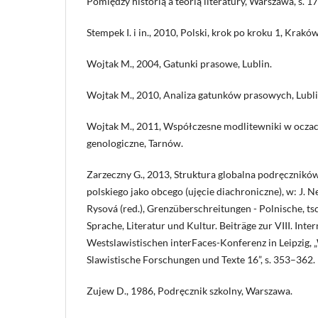
Pomiędzy historią a teorią literatury, Warszawa, s. 1
Stempek I. i in., 2010, Polski, krok po kroku 1, Kraków
Wojtak M., 2004, Gatunki prasowe, Lublin.
Wojtak M., 2010, Analiza gatunków prasowych, Lubli
Wojtak M., 2011, Współczesne modlitewniki w ocza
genologiczne, Tarnów.
Zarzeczny G., 2013, Struktura globalna podręcznikó
polskiego jako obcego (ujęcie diachroniczne), w: J. 
Rysová (red.), Grenzüberschreitungen - Polnische, t
Sprache, Literatur und Kultur. Beiträge zur VIII. Inte
Westslawistischen interFaces-Konferenz in Leipzig,
Slawistische Forschungen und Texte 16”, s. 353–362.
Zujew D., 1986, Podręcznik szkolny, Warszawa.