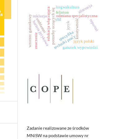
aliteracja
lingwakultura
edukacja włączająca
potrzeby uczących się
felieton
odmiana specjalistyczna
inkluzja
wzorzec gatunkowy
clil
emblemat
kreatywność
reportaż
bariera językowa
język
specyfika
znaczenie
-
techniki pracy
język polski
gatunek wypowiedzi
Zadanie realizowane ze środków
MNiSW na podstawie umowy nr