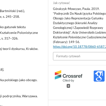
Jak cytować
Góralczyk-Mowczan, Paula. 2019.
artmiński (red.),
“Podręcznik Do Nauki języka Polskiego
w, s. 245–258.
Obcego Jako Reprezentacja Gatunku
Dydaktycznego (kierunki Analizy
ko gatunek tekstu
Genologicznej I Zapowiedź Rozprawy
Doktorskiej)”.
Acta Universitatis Lodziens
 Kształcenie Polonistyczne
Kształcenie Polonistyczne Cudzoziemcó
, s. 317–326.
(February): 149-56.
https://doi.org/10.18778/0860-6587
ej teorii dyskursu, Kraków.
Formaty cytowań
8].
zyka polskiego jako obcego.
0
i podręcznika, Warszawa.