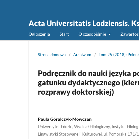
Acta Universitatis Lodziensis.
Ogłoszenia
Start
O czasopiśmie
Zawarto
Strona domowa
/
Archiwum
/
Tom 25 (2018): Polon
Podręcznik do nauki języka p
gatunku dydaktycznego (kieru
rozprawy doktorskiej)
Paula Góralczyk-Mowczan
Uniwersytet Łódzki, Wydział Filologiczny, Instytut Filologi
Lingwistyki Stosowanej i Kulturowej, ul. Pomorska 171/