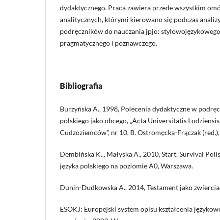
dydaktycznego. Praca zawiera przede wszystkim om
analitycznych, którymi kierowano się podczas analiz
podręczników do nauczania jpjo: stylowojęzykowego,
pragmatycznego i poznawczego.
Bibliografia
Burzyńska A., 1998, Polecenia dydaktyczne w podręc
polskiego jako obcego, „Acta Universitatis Lodziensi
Cudzoziemców”, nr 10, B. Ostromęcka-Frączak (red.), 
Dembińska K.., Małyska A., 2010, Start. Survival Poli
języka polskiego na poziomie A0, Warszawa.
Dunin-Dudkowska A., 2014, Testament jako zwierciadł
ESOKJ: Europejski system opisu kształcenia językowe