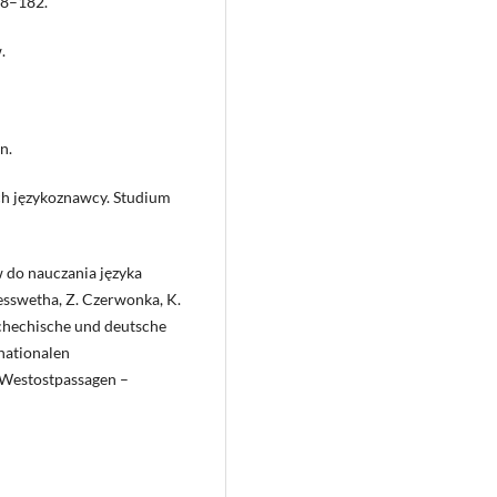
78–182.
.
n.
ch językoznawcy. Studium
w do nauczania języka
Nesswetha, Z. Czerwonka, K.
schechische und deutsche
rnationalen
 „Westostpassagen –