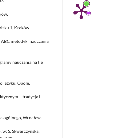
ź.
aków.
olsku 1, Kraków.
a, ABC metodyki nauczania
ogramy nauczania na tle
o języku, Opole.
ktycznym – tradycja i
twa ogólnego, Wrocław.
, w: S. Skwarczyńska,