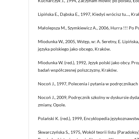
Kucharczyk J., 1994, Zaczynam mówić po polsku, Łód
Lipińska E., Dąbska E., 1997, Kiedyś wrócisz tu…, Kr
Małolepsza M., Szymkiewicz A., 2006, Hurra !!! Po P
Miodunka W., 2005, Wstęp, w: A. Seretny, E. Lipińsk
języka polskiego jako obcego, Kraków.
Miodunka W. (red.), 1992, Język polski jako obcy. Pr
badań współczesnej polszczyzny, Kraków.
Nocoń J., 1997, Polecenia i pytania w podręcznikach 
Nocoń J., 2009, Podręcznik szkolny w dyskursie dyda
zmiany, Opole.
Polański K. (red.), 1999, Encyklopedia językoznaws
Skwarczyńska S., 1975, Wokół teorii listu (Paradoksy)