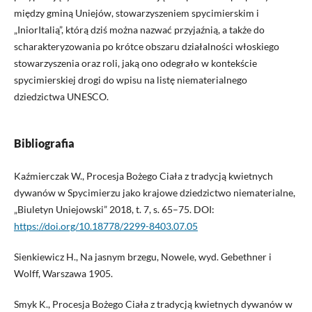
między gminą Uniejów, stowarzyszeniem spycimierskim i
„IniorItalią”, którą dziś można nazwać przyjaźnią, a także do
scharakteryzowania po krótce obszaru działalności włoskiego
stowarzyszenia oraz roli, jaką ono odegrało w kontekście
spycimierskiej drogi do wpisu na listę niematerialnego
dziedzictwa UNESCO.
Bibliografia
Kaźmierczak W., Procesja Bożego Ciała z tradycją kwietnych
dywanów w Spycimierzu jako krajowe dziedzictwo niematerialne,
„Biuletyn Uniejowski” 2018, t. 7, s. 65–75. DOI:
https://doi.org/10.18778/2299-8403.07.05
Sienkiewicz H., Na jasnym brzegu, Nowele, wyd. Gebethner i
Wolff, Warszawa 1905.
Smyk K., Procesja Bożego Ciała z tradycją kwietnych dywanów w