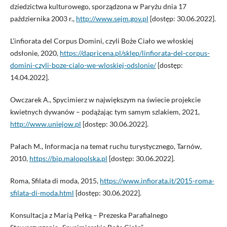
dziedzictwa kulturowego, sporządzona w Paryżu dnia 17
października 2003 r.,
http://www.sejm.gov.pl
[dostęp: 30.06.2022].
L’infiorata del Corpus Domini, czyli Boże Ciało we włoskiej
odsłonie, 2020,
https://dapricena.pl/sklep/linfiorata-del-corpus-
domini-czyli-boze-cialo-we-wloskiej-odslonie/
[dostęp:
14.04.2022].
Owczarek A., Spycimierz w największym na świecie projekcie
kwietnych dywanów – podążając tym samym szlakiem, 2021,
http://www.uniejow.pl
[dostęp: 30.06.2022].
Pałach M., Informacja na temat ruchu turystycznego, Tarnów,
2010,
https://bip.malopolska.pl
[dostęp: 30.06.2022].
Roma, Sfilata di moda, 2015,
https://www.infiorata.it/2015-roma-
sfilata-di-moda.html
[dostęp: 30.06.2022].
Konsultacja z Marią Pełką – Prezeska Parafialnego