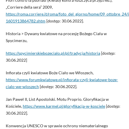
Fiori contro la psoriasi (Kwiaty kontra łuszczyca przyp.red.),
„Corriere della sera” 2009,
https://roma.corriere.it/roma/foto_del_giorno/home/09_ottobre_24/i
1601913864782.shtm
[dostęp: 30.06.2022].
Historia > Dywany kwiatowe na procesję Bożego Ciała w
Spycimerzu,
https://spycimierskiebozecialo.pl/pl/tradycja/historia
[dostęp:
30.06.2022]
Infiorata czyli kwiatowe Boże Ciało we Włoszech,
https://www.forumkwiatowe.pl/infiorata-czyli-kwiatowe-boze-
cialo-we-wloszech
[dostęp: 30.06.2022].
Jan Paweł II, List Apostolski. Motu Proprio. Gloryfikacja w
Kościele,
https://www.karmel.pl/gloryfikacja-w-kosciele
[dostęp:
30.06.2022].
Konwencja UNESCO w sprawie ochrony niematerialnego