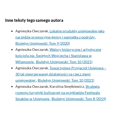
Inne teksty tego samego autora
Agnieszka Owczarek,
Lokalne produkty uniejowskie jako
narzędzie promocyjne gminy i pamiątka z podróży
,
Biuletyn Uniejowski: Tom 9 (2020)
Agnieszka Owczarek,
Walory historyczne i artystyczne
kościoła pw. Świętych Wojciecha i Stanisława w
Wilamowie
,
Biuletyn Uniejowski: Tom 10 (2021)
Agnieszka Owczarek,
Towarzystwo Przyjaciół Uniejowa –
30 lat nieprzerwanej działalności na rzecz ziemi
uniejowskiej
,
Biuletyn Uniejowski: Tom 10 (2021)
Agnieszka Owczarek, Karolina Smętkiewicz,
Strategia
rozwoju turystyki kulinarnej na przykładzie Festiwalu
Smaków w Uniejowie
,
Biuletyn Uniejowski: Tom 8 (2019)