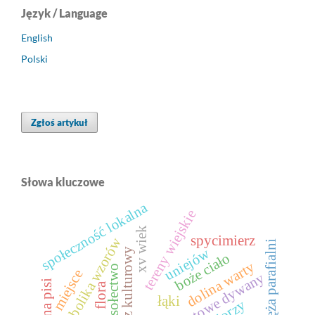
Język / Language
English
Polski
Zgłoś artykuł
Słowa kluczowe
społeczność lokalna
tereny wiejskie
xv wiek
spycimierz
symbolika wzorów
księża parafialni
uniejów
krajobraz kulturowy
boże ciało
dolina warty
sołectwo
miejsce
kwiatowe dywany
dolina pisi
flora
łąki