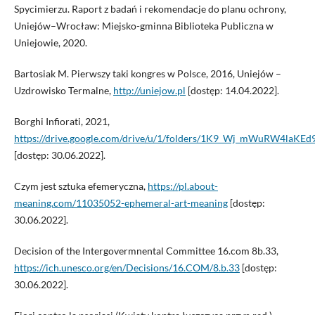
Spycimierzu. Raport z badań i rekomendacje do planu ochrony,
Uniejów–Wrocław: Miejsko-gminna Biblioteka Publiczna w
Uniejowie, 2020.
Bartosiak M. Pierwszy taki kongres w Polsce, 2016, Uniejów –
Uzdrowisko Termalne,
http://uniejow.pl
[dostęp: 14.04.2022].
Borghi Infiorati, 2021,
https://drive.google.com/drive/u/1/folders/1K9_Wj_mWuRW4laKE
[dostęp: 30.06.2022].
Czym jest sztuka efemeryczna,
https://pl.about-
meaning.com/11035052-ephemeral-art-meaning
[dostęp:
30.06.2022].
Decision of the Intergovermnental Committee 16.com 8b.33,
https://ich.unesco.org/en/Decisions/16.COM/8.b.33
[dostęp:
30.06.2022].