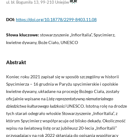
ul. bł. Bogumiła 13, 99-210 Uniejów
DOI:
https://doi.org/10.18778/2299-8403.11.08
Słowa kluczowe:
stowarzyszenie „InfiorItalia”, Spycimierz,
kwietne dywany, Boże Ciało, UNESCO
Abstrakt
Koniec roku 2021 zapisał się w sposób szczególny w historii
Spycimierza – 16 grudnia w Paryżu spycimierskie i opolskie
kwietne dywany, układane na procesję Bożego Ciała, zostały
oficjalnie wpisane na
Listę reprezentatywną niematerialnego
dziedzictwa kulturowego ludzkości
UNESCO. Istotną rolę na drodze
tych starań odegrało włoskie Stowarzyszenie „InfiorItalia”, z
którym Spycimierz współpracuje od blisko dekady. Okoliczność
wpisu na światową listę oraz jubileusz 20-lecia „InfiorItalii”
przypadający na rok 2022 skłaniają do opisania współpracy