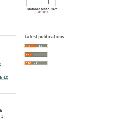
Latest publications
e
h 4.0
EK
KU