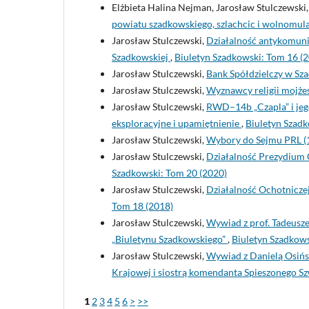
Elżbieta Halina Nejman, Jarosław Stulczewski
powiatu szadkowskiego, szlachcic i wolnomul
Jarosław Stulczewski,
Działalność antykomunis
Szadkowskiej
,
Biuletyn Szadkowski: Tom 16 (
Jarosław Stulczewski,
Bank Spółdzielczy w Sza
Jarosław Stulczewski,
Wyznawcy religii mojżes
Jarosław Stulczewski,
RWD–14b „Czapla” i jeg
eksploracyjne i upamiętnienie
,
Biuletyn Szadk
Jarosław Stulczewski,
Wybory do Sejmu PRL (1
Jarosław Stulczewski,
Działalność Prezydium
Szadkowski: Tom 20 (2020)
Jarosław Stulczewski,
Działalność Ochotnicze
Tom 18 (2018)
Jarosław Stulczewski,
Wywiad z prof. Tadeusz
„Biuletynu Szadkowskiego”
,
Biuletyn Szadkows
Jarosław Stulczewski,
Wywiad z Danielą Osińsk
Krajowej i siostrą komendanta Spieszonego 
1
2
3
4
5
6
>
>>