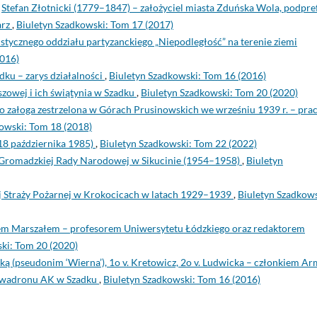
,
Stefan Złotnicki (1779–1847) – założyciel miasta Zduńska Wola, podpre
arz
,
Biuletyn Szadkowski: Tom 17 (2017)
tycznego oddziału partyzanckiego „Niepodległość” na terenie ziemi
2016)
dku – zarys działalności
,
Biuletyn Szadkowski: Tom 16 (2016)
zowej i ich świątynia w Szadku
,
Biuletyn Szadkowski: Tom 20 (2020)
o załoga zestrzelona w Górach Prusinowskich we wrześniu 1939 r. – pra
owski: Tom 18 (2018)
8 października 1985)
,
Biuletyn Szadkowski: Tom 22 (2022)
 Gromadzkiej Rady Narodowej w Sikucinie (1954–1958)
,
Biuletyn
j Straży Pożarnej w Krokocicach w latach 1929–1939
,
Biuletyn Szadkows
em Marszałem – profesorem Uniwersytetu Łódzkiego oraz redaktorem
ki: Tom 20 (2020)
ą (pseudonim ‘Wierna’), 1o v. Kretowicz, 2o v. Ludwicka – członkiem Ar
Szwadronu AK w Szadku
,
Biuletyn Szadkowski: Tom 16 (2016)