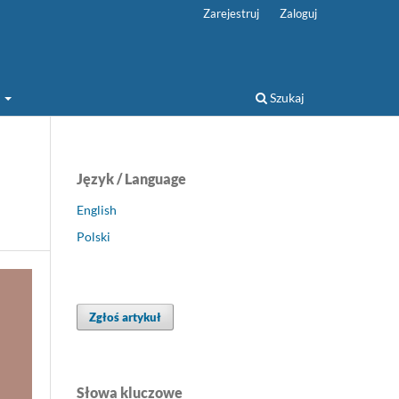
Zarejestruj
Zaloguj
a
Szukaj
Język / Language
English
Polski
Zgłoś artykuł
Słowa kluczowe