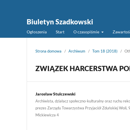
Biuletyn Szadkowski
Ogłoszenia
Start
O czasopiśmie
Zawarto
Strona domowa
/
Archiwum
/
Tom 18 (2018)
/
Ot
ZWIĄZEK HARCERSTWA POL
Jarosław Stulczewski
Archiwista, działacz społeczno-kulturalny oraz ruchu rek
prezes Zarządu Towarzystwa Przyjaciół Zduńskiej Woli, 
Mickiewicza 4