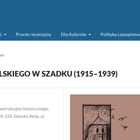
ść
Proces recenzyjny
Dla Autorów
Polityka czasopism
her
SKIEGO W SZADKU (1915–1939)
onstrukcyjno-historycznego,
98-220 Zduńska Wola, ul.