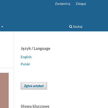
Zarejestruj
Zaloguj
a
Szukaj
Język / Language
English
Polski
Zgłoś artykuł
Słowa kluczowe