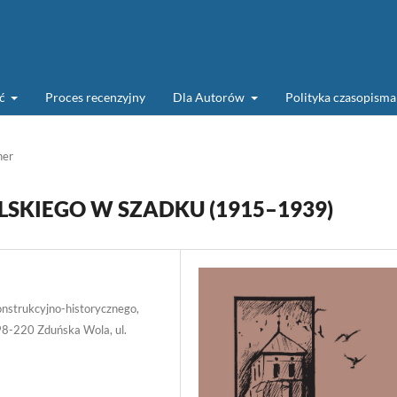
ść
Proces recenzyjny
Dla Autorów
Polityka czasopism
her
SKIEGO W SZADKU (1915–1939)
onstrukcyjno-historycznego,
98-220 Zduńska Wola, ul.