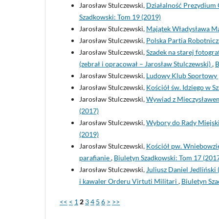
Jarosław Stulczewski,
Działalność Prezydium
Szadkowski: Tom 19 (2019)
Jarosław Stulczewski,
Majątek Władysława Ma
Jarosław Stulczewski,
Polska Partia Robotnic
Jarosław Stulczewski,
Szadek na starej fotogra
(zebrał i opracował – Jarosław Stulczewski)
,
B
Jarosław Stulczewski,
Ludowy Klub Sportowy „
Jarosław Stulczewski,
Kościół św. Idziego w S
Jarosław Stulczewski,
Wywiad z Mieczysławem
(2017)
Jarosław Stulczewski,
Wybory do Rady Miejski
(2019)
Jarosław Stulczewski,
Kościół pw. Wniebowzięc
parafianie
,
Biuletyn Szadkowski: Tom 17 (201
Jarosław Stulczewski,
Juliusz Daniel Jedlińsk
i kawaler Orderu Virtuti Militari
,
Biuletyn Sz
<<
<
1
2
3
4
5
6
>
>>