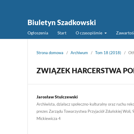
Biuletyn Szadkowski
Ogłoszenia
Start
O czasopiśmie
Zawarto
Strona domowa
/
Archiwum
/
Tom 18 (2018)
/
Ot
ZWIĄZEK HARCERSTWA POL
Jarosław Stulczewski
Archiwista, działacz społeczno-kulturalny oraz ruchu rek
prezes Zarządu Towarzystwa Przyjaciół Zduńskiej Woli, 
Mickiewicza 4