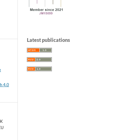
Latest publications
e
h 4.0
EK
KU