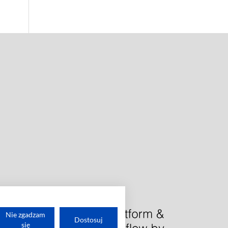
Nie zgadzam
Dostosuj
się