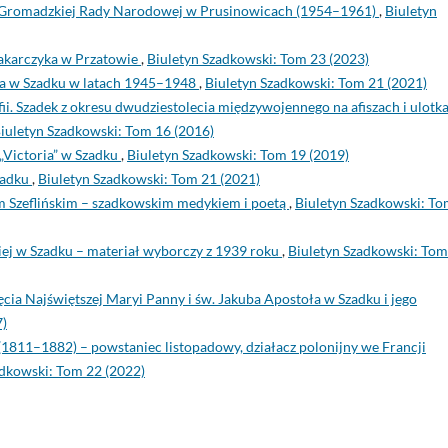
 Gromadzkiej Rady Narodowej w Prusinowicach (1954–1961)
,
Biuletyn
karczyka w Przatowie
,
Biuletyn Szadkowski: Tom 23 (2023)
za w Szadku w latach 1945–1948
,
Biuletyn Szadkowski: Tom 21 (2021)
fii. Szadek z okresu dwudziestolecia międzywojennego na afiszach i ulotk
iuletyn Szadkowski: Tom 16 (2016)
Victoria” w Szadku
,
Biuletyn Szadkowski: Tom 19 (2019)
zadku
,
Biuletyn Szadkowski: Tom 21 (2021)
 Szeflińskim – szadkowskim medykiem i poetą
,
Biuletyn Szadkowski: To
ej w Szadku – materiał wyborczy z 1939 roku
,
Biuletyn Szadkowski: Tom
ia Najświętszej Maryi Panny i św. Jakuba Apostoła w Szadku i jego
7)
i (1811–1882) – powstaniec listopadowy, działacz polonijny we Francji
adkowski: Tom 22 (2022)