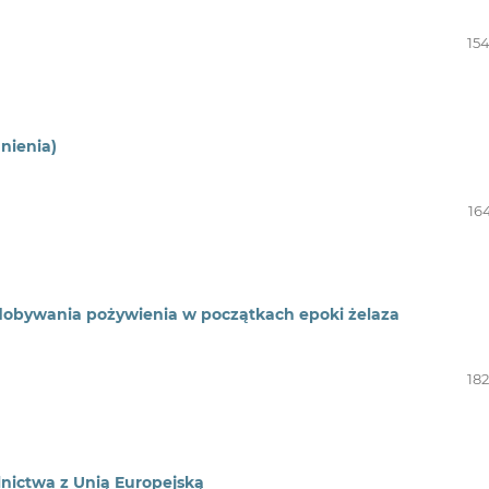
154
nienia)
16
obywania pożywienia w początkach epoki żelaza
182
olnictwa z Unią Europejską