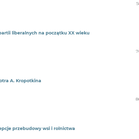
5
artii liberalnych na początku XX wieku
7
otra A. Kropotkina
8
epcje przebudowy wsi i rolnictwa