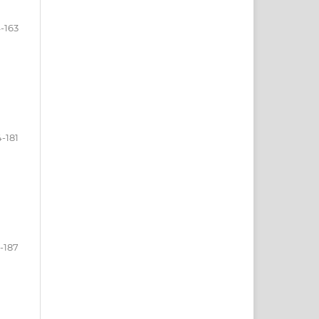
-163
4-181
-187