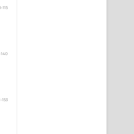
0-115
-140
1-153