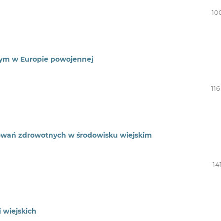
10
ym w Europie powojennej
116
owań zdrowotnych w środowisku wiejskim
14
 wiejskich