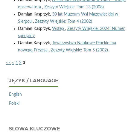
obserwatora
,
Zeszyty Wiejskie: Tom 13 (2008)
Damian Kasprzyk,
30 lat Muzeum Wsi Mazowieckiej w
Sierpcu
,
Zeszyty Wiejskie: Tom 4 (2002)
Damian Kasprzyk,
Wstęp
,
Zeszyty Wiejskie: 2024: Numer
specjalny
Damian Kasprzyk,
Towarzystwo Naukowe Płockie ma
nowego Prezesa
,
Zeszyty Wiejskie: Tom 5 (2002)
<<
<
1
2
3
JĘZYK / LANGUAGE
English
Polski
SŁOWA KLUCZOWE