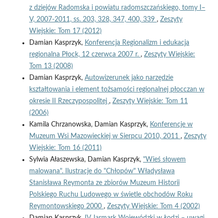
z dziejów Radomska i powiatu radomszczańskiego, tomy I–
V, 2007-2011, ss. 203, 328, 347, 400, 339
,
Zeszyty
Wiejskie: Tom 17 (2012)
Damian Kasprzyk,
Konferencja Regionalizm i edukacja
regionalna Płock, 12 czerwca 2007 r.
,
Zeszyty Wiejskie:
Tom 13 (2008)
Damian Kasprzyk,
Autowizerunek jako narzędzie
kształtowania i element tożsamości regionalnej płocczan w
okresie II Rzeczypospolitej
,
Zeszyty Wiejskie: Tom 11
(2006)
Kamila Chrzanowska, Damian Kasprzyk,
Konferencje w
Muzeum Wsi Mazowieckiej w Sierpcu 2010, 2011
,
Zeszyty
Wiejskie: Tom 16 (2011)
Sylwia Ałaszewska, Damian Kasprzyk,
"Wieś słowem
malowana". Ilustracje do "Chłopów" Władysława
Stanisława Reymonta ze zbiorów Muzeum Historii
Polskiego Ruchu Ludowego w świetle obchodów Roku
Reymontowskiego 2000
,
Zeszyty Wiejskie: Tom 4 (2002)
Damian Kasprzyk,
IV Jarmark Wojewódzki w Łodzi – uwagi