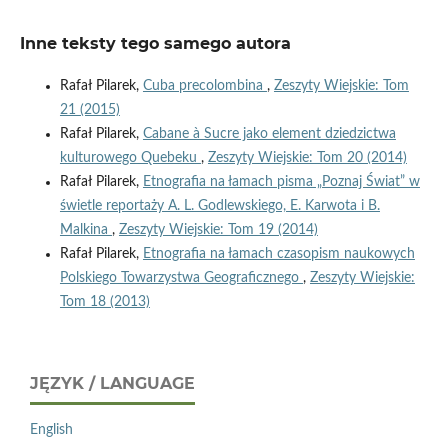
Inne teksty tego samego autora
Rafał Pilarek,
Cuba precolombina
,
Zeszyty Wiejskie: Tom
21 (2015)
Rafał Pilarek,
Cabane à Sucre jako element dziedzictwa
kulturowego Quebeku
,
Zeszyty Wiejskie: Tom 20 (2014)
Rafał Pilarek,
Etnografia na łamach pisma „Poznaj Świat” w
świetle reportaży A. L. Godlewskiego, E. Karwota i B.
Malkina
,
Zeszyty Wiejskie: Tom 19 (2014)
Rafał Pilarek,
Etnografia na łamach czasopism naukowych
Polskiego Towarzystwa Geograficznego
,
Zeszyty Wiejskie:
Tom 18 (2013)
JĘZYK / LANGUAGE
English