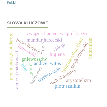
Polski
SŁOWA KLUCZOWE
związek harcerstwa polskiego
przemiany gospodarcze
prasa literacka
reforma rolna 1944
mundur harcerski
humanizm
strajk chłopski
chłopi
qgis
ludowość
andrzej małkowski
higiena
gniewoszów
andrzej witos
film
„pion”
holocaust
wychowanie
ruch skautowy
arystotelizm
piotr szulkin