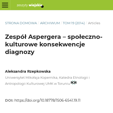
STRONA DOMOWA
/
ARCHIWUM
/
TOM 19 (2014)
/
Articles
Zespół Aspergera – społeczno-
kulturowe konsekwencje
diagnozy
Aleksandra Rzepkowska
Uniwersytet Mikołaja Kopernika, Katedra Etnologii i
Antropologii Kulturowej UMK w Toruniu
DOI:
https://doi.org/10.18778/1506-6541.19.11