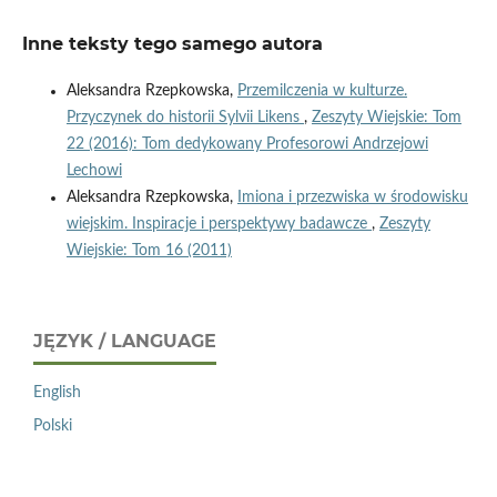
Inne teksty tego samego autora
Aleksandra Rzepkowska,
Przemilczenia w kulturze.
Przyczynek do historii Sylvii Likens
,
Zeszyty Wiejskie: Tom
22 (2016): Tom dedykowany Profesorowi Andrzejowi
Lechowi
Aleksandra Rzepkowska,
Imiona i przezwiska w środowisku
wiejskim. Inspiracje i perspektywy badawcze
,
Zeszyty
Wiejskie: Tom 16 (2011)
JĘZYK / LANGUAGE
English
Polski