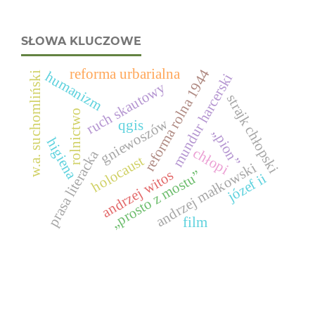
SŁOWA KLUCZOWE
reforma urbarialna
reforma rolna 1944
humanizm
w.a. suchomliński
mundur harcerski
ruch skautowy
strajk chłopski
rolnictwo
gniewoszów
qgis
„pion”
higiena
chłopi
prasa literacka
holocaust
andrzej małkowski
andrzej witos
„prosto z mostu”
józef ii
film