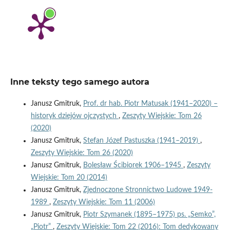
Inne teksty tego samego autora
Janusz Gmitruk,
Prof. dr hab. Piotr Matusak (1941–2020) –
historyk dziejów ojczystych
,
Zeszyty Wiejskie: Tom 26
(2020)
Janusz Gmitruk,
Stefan Józef Pastuszka (1941–2019)
,
Zeszyty Wiejskie: Tom 26 (2020)
Janusz Gmitruk,
Bolesław Ścibiorek 1906–1945
,
Zeszyty
Wiejskie: Tom 20 (2014)
Janusz Gmitruk,
Zjednoczone Stronnictwo Ludowe 1949-
1989
,
Zeszyty Wiejskie: Tom 11 (2006)
Janusz Gmitruk,
Piotr Szymanek (1895–1975) ps. „Semko”,
„Piotr”
,
Zeszyty Wiejskie: Tom 22 (2016): Tom dedykowany