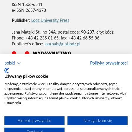
ISSN 1506-6541
e-ISSN 2657-4373
Publisher
:
Lodz University Press
Jana Matejki St., no 34A, postal code: 90-237, city: Łódź
Phone: +48 42 235 01 65, fax: +48 42 66 55 86
Publisher's office:
journals@uni.lodz.pl
polski
Polityka prywatności
Deklaracja dostępności
Używamy plików cookie
Możemy je zamieścić w celu analizy danych dotyczących odwiedzających,
ulepszenia naszej strony internetowej, pokazania spersonalizowanych treści i
zapewnienia Państwu wspaniałego doświadczenia na stronie internetowej. Aby
uzyskać więcej informacji na temat plików cookie, których używamy, otwórz
ustawienia.
Akceptuj wszystko
Nie zgadzam się