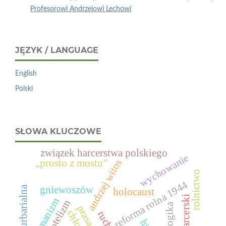
Profesorowi Andrzejowi Lechowi
JĘZYK / LANGUAGE
English
Polski
SŁOWA KLUCZOWE
związek harcerstwa polskiego
wychowanie
„prosto z mostu”
andrzej witos
rolnictwo
reforma rolna 1944
gniewoszów
reforma urbarialna
holocaust
humanizm
arystotelizm
chłopi