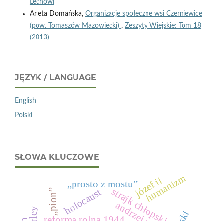
Lechowi
Aneta Domańska,
Organizacje społeczne wsi Czerniewice
(pow. Tomaszów Mazowiecki)
,
Zeszyty Wiejskie: Tom 18
(2013)
JĘZYK / LANGUAGE
English
Polski
SŁOWA KLUCZOWE
humanizm
józef ii
„prosto z mostu”
strajk chłopski
holocaust
„pion”
andrzej witos
reforma rolna 1944