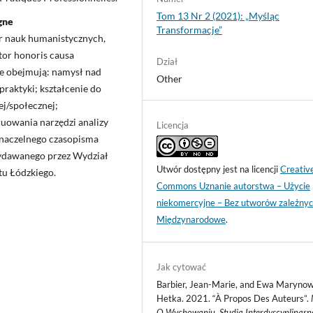
Tom 13 Nr 2 (2021): „Myśląc
gne
Transformacje”
r nauk humanistycznych,
or honoris causa
Dział
e obejmują: namysł nad
Other
raktyki; kształcenie do
ej/społecznej;
ruowania narzędzi analizy
Licencja
a naczelnego czasopisma
wydawanego przez Wydział
Utwór dostępny jest na licencji
Creativ
u Łódzkiego.
Commons Uznanie autorstwa – Użycie
niekomercyjne – Bez utworów zależnyc
Międzynarodowe
.
Jak cytować
Barbier, Jean-Marie, and Ewa Marynow
Hetka. 2021. “À Propos Des Auteurs”.
O Wychowaniu. Studia Interdyscyplinarn