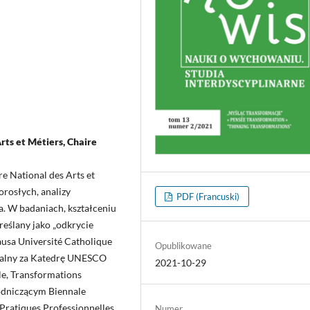
rts et Métiers, Chaire
e National des Arts et
orosłych, analizy
PDF (Francuski)
. W badaniach, kształceniu
reślany jako „odkrycie
ausa Université Catholique
Opublikowane
zialny za Katedrę UNESCO
2021-10-29
le, Transformations
wodniczącym Biennale
 Pratiques Professionnelles.
Numer