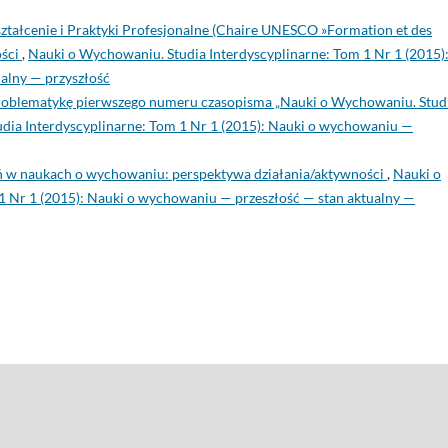
tałcenie i Praktyki Profesjonalne (Chaire UNESCO »Formation et des
ości
,
Nauki o Wychowaniu. Studia Interdyscyplinarne: Tom 1 Nr 1 (2015)
alny — przyszłość
oblematykę pierwszego numeru czasopisma „Nauki o Wychowaniu. Stud
dia Interdyscyplinarne: Tom 1 Nr 1 (2015): Nauki o wychowaniu —
 w naukach o wychowaniu: perspektywa działania/aktywności
,
Nauki o
1 Nr 1 (2015): Nauki o wychowaniu — przeszłość — stan aktualny —