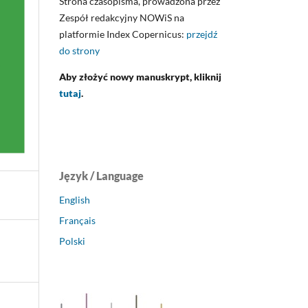
Strona czasopisma, prowadzona przez
Zespół redakcyjny NOWiS na
platformie Index Copernicus:
przejdź
do strony
Aby złożyć nowy manuskrypt, kliknij
tutaj
.
Język / Language
English
Français
Polski