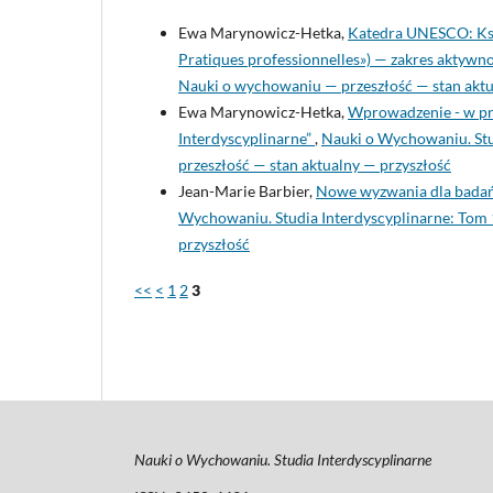
Ewa Marynowicz-Hetka,
Katedra UNESCO: Ksz
Pratiques professionnelles») — zakres aktywn
Nauki o wychowaniu — przeszłość — stan aktu
Ewa Marynowicz-Hetka,
Wprowadzenie - w pr
Interdyscyplinarne”
,
Nauki o Wychowaniu. Stu
przeszłość — stan aktualny — przyszłość
Jean-Marie Barbier,
Nowe wyzwania dla badań
Wychowaniu. Studia Interdyscyplinarne: Tom 
przyszłość
<<
<
1
2
3
Nauki o Wychowaniu. Studia Interdyscyplinarne