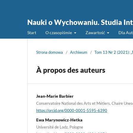
Nauki o Wychowaniu. Studia Int
Start
O czasopiśmie
Zawartość
Dla Au
Strona domowa
/
Archiwum
/
Tom 13 Nr 2 (2021): „
À propos des auteurs
Jean-Marie Barbier
Conservatoire National des Arts et Métiers, Chaire Unesc
https://orcid.org/0000-0001-5595-6390
Ewa Marynowicz-Hetka
Université de Lodz, Pologne