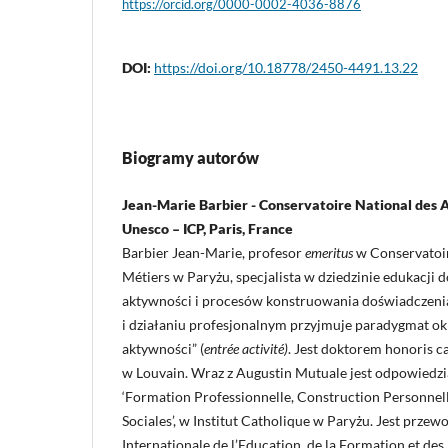
https://orcid.org/0000-0002-4036-8876
DOI:
https://doi.org/10.18778/2450-4491.13.22
Biogramy autorów
Jean-Marie Barbier - Conservatoire National des A
Unesco – ICP, Paris, France
Barbier Jean-Marie, profesor
emeritus
w Conservatoir
Métiers w Paryżu, specjalista w dziedzinie edukacji d
aktywności i procesów konstruowania doświadczenia
i działaniu profesjonalnym przyjmuje paradygmat ok
aktywności” (
entrée activité)
. Jest doktorem honoris c
w Louvain. Wraz z Augustin Mutuale jest odpowied
‘Formation Professionnelle, Construction Personnel
Sociales’, w Institut Catholique w Paryżu. Jest prze
Internationale de l’Education, de la Formation et des