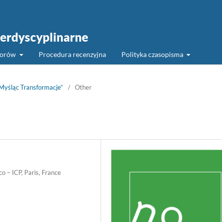
erdyscyplinarne
torów
Procedura recenzyjna
Polityka czasopisma
Myśląc Transformacje”
/
Other
o – ICP, Paris, France