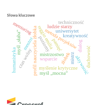
Słowa kluczowe
techniczność
mentoring
ludzie starzy
reggio emilia
profil nauczyciela żłobka
metoda projektów
uniwersytet
myśl „słaba”
kreatywność
poziomy
mentor
pamięć
dialog
duchowość
humanistyka
czas wolny
żłobek
mistrzostwo
mistrz
aktywność
wsparcie
myślenie krytyczne
myśl „mocna”