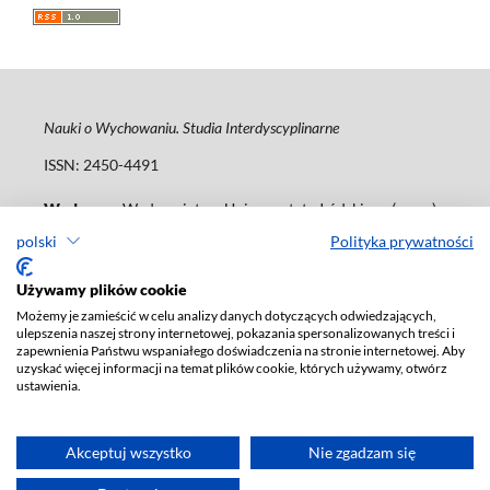
Nauki o Wychowaniu. Studia Interdyscyplinarne
ISSN: 2450-4491
Wydawca
: Wydawnictwo Uniwersytetu Łódzkiego (
www
)
ul. Jana Matejki 34A, 90-237 Łódź
polski
Polityka prywatności
Tel.: 42 235 01 65, fax: 42 66 55 86
journals@uni.lodz.pl
Używamy plików cookie
Możemy je zamieścić w celu analizy danych dotyczących odwiedzających,
Deklaracja dostępności
ulepszenia naszej strony internetowej, pokazania spersonalizowanych treści i
zapewnienia Państwu wspaniałego doświadczenia na stronie internetowej. Aby
uzyskać więcej informacji na temat plików cookie, których używamy, otwórz
ustawienia.
Akceptuj wszystko
Nie zgadzam się