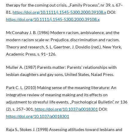
therapy for the coming out crisis, „Family Process”, nr 39, s. 67–
81,
https://doi.org/10.1111/j.1545-5300.2000.39108.x
DOI:
https://doi.org/10.1111/j.1545-5300.2000.39108.x
McConahay J. B. (1986) Modern racism, ambivalence, and the
modern racism scale w: Prejudice, discrimination and racism.
Theory and research, S. L. Gaertner, J. Dovidio (red.), New York,
Academic Press, s. 91–126.
Muller A. (1987) Parents matter: Parents’ relationships with
lesbian daughters and gay sons, United States, Naiad Press.
Park C. L. (2010) Making sense of the meaning literature: An
integrative review of meaning making and its effects on
adjustment to stressful life events, „Psychological Bulletin”, nr 136
(2), s. 257–301,
https://doi.org/10.1037/a0018301
DOI:
https://doi.org/10.1037/a0018301
Raja S., Stokes J. (1998) Assessing attitudes toward lesbians and