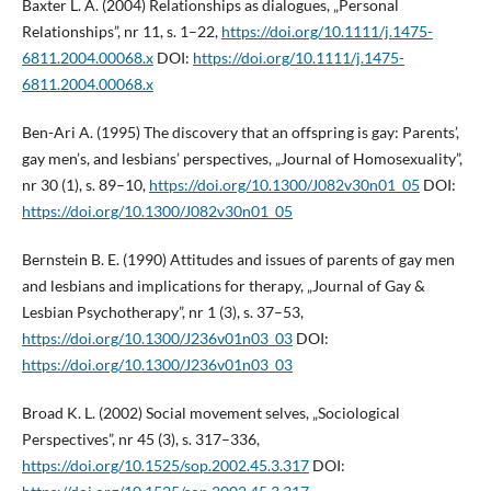
Baxter L. A. (2004) Relationships as dialogues, „Personal
Relationships”, nr 11, s. 1–22,
https://doi.org/10.1111/j.1475-
6811.2004.00068.x
DOI:
https://doi.org/10.1111/j.1475-
6811.2004.00068.x
Ben-Ari A. (1995) The discovery that an offspring is gay: Parents’,
gay men’s, and lesbians’ perspectives, „Journal of Homosexuality”,
nr 30 (1), s. 89–10,
https://doi.org/10.1300/J082v30n01_05
DOI:
https://doi.org/10.1300/J082v30n01_05
Bernstein B. E. (1990) Attitudes and issues of parents of gay men
and lesbians and implications for therapy, „Journal of Gay &
Lesbian Psychotherapy”, nr 1 (3), s. 37–53,
https://doi.org/10.1300/J236v01n03_03
DOI:
https://doi.org/10.1300/J236v01n03_03
Broad K. L. (2002) Social movement selves, „Sociological
Perspectives”, nr 45 (3), s. 317–336,
https://doi.org/10.1525/sop.2002.45.3.317
DOI: