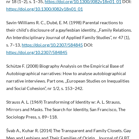
nr 18 (1–2), s. 1–35,
https://doi.org/10.1300/J082v18n01_01
DOI:
https://doi.org/10.1300/J082v18n01_01
Savin-Williams R. C., Dubé, E. M. (1998) Parental reactions to
their child’s disclosure of a gay/lesbian identity, „Family Relations.
An Interdisciplinary Journal of Applied Family Studies”, nr 47 (1),
s. 7–13,
https://doi.org/10.2307/584845
DOI:
https://doi.org/10.2307/584845
Schütze F. (2008) Biography Analysis on the Empirical Base of
Autobiographical narratives: How to analyse autobiographical
narrative interviews. Part one, „European Studies on Inequalities
and Social Cohesion”, nr 1/2, s. 153–242.
Strauss A. L. (1969) Transforming of Identity w: A. L. Strauss,
Mirrors and Masks. The Search for Identity, San Francisco, The
Sociology Press, s. 89–118.
Švab A., Kuhar R. (2014) The Transparent and Family Closets. Gay
Men and Lesbians and Their Families of Origin, „Journal of GLBT