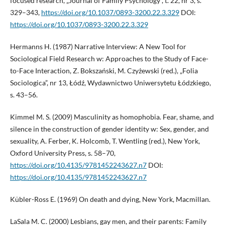
focused research, „Journal of Family Psychology”, t. 22, nr 3, s.
329–343,
https://doi.org/10.1037/0893-3200.22.3.329
DOI:
https://doi.org/10.1037/0893-3200.22.3.329
Hermanns H. (1987) Narrative Interview: A New Tool for
Sociological Field Research w: Approaches to the Study of Face-
to-Face Interaction, Z. Bokszański, M. Czyżewski (red.), „Folia
Sociologica”, nr 13, Łódź, Wydawnictwo Uniwersytetu Łódzkiego,
s. 43–56.
Kimmel M. S. (2009) Masculinity as homophobia. Fear, shame, and
silence in the construction of gender identity w: Sex, gender, and
sexuality, A. Ferber, K. Holcomb, T. Wentling (red.), New York,
Oxford University Press, s. 58–70,
https://doi.org/10.4135/9781452243627.n7
DOI:
https://doi.org/10.4135/9781452243627.n7
Kübler-Ross E. (1969) On death and dying, New York, Macmillan.
LaSala M. C. (2000) Lesbians, gay men, and their parents: Family