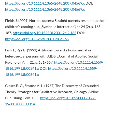
https://doi.org/10.1111/j.1365-2648.2007.04569.x
DOI:
https://doi.org/10.1111/j.1365-2648.2007.04569.x
Fields J. (2001) Normal queers: Straight parents respond to their
children’s coming out, „Symbolic Interaction”, nr 24 (2), s. 165–
187,
https://doi.org/10.1525/si.2001.24.2.165
DOI:
https://doi.org/10.1525/si.2001.24.2.165
Fish T., Rye B. (1991) Attitudes toward a homosexual or
heterosexual persons with AIDS, „Journal of Applied Social
Psychology”, nr 21, s. 651–667,
https://doi.org/10.1111/j.1559-
1816.1991.tb00541.x
DOI:
https://doi.org/10.1111/j.1559-
1816.1991.tb00541.x
Glaser B. G., Strauss A. L. (1967) The Discovery of Grounded
Theory. Strategies for Qualitative Research, Chicago, Aldine
Publishing Com. DOI:
https://doi.org/10.1097/00006199-
196807000-00014