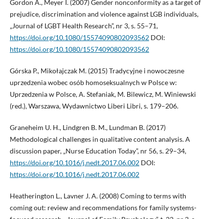
Gordon A., Meyer I. (2007) Gender nonconformity as a target of
prejudice, discrimination and violence against LGB individuals,
„Journal of LGBT Health Research”, nr 3, s. 55–71,
https://doi.org/10.1080/15574090802093562
DOI:
https://doi.org/10.1080/15574090802093562
Górska P., Mikołajczak M. (2015) Tradycyjne i nowoczesne
uprzedzenia wobec osób homoseksualnych w Polsce w:
Uprzedzenia w Polsce, A. Stefaniak, M. Bilewicz, M. Winiewski
(red.), Warszawa, Wydawnictwo Liberi Libri, s. 179–206.
Graneheim U. H., Lindgren B. M., Lundman B. (2017)
Methodological challenges in qualitative content analysis. A
discussion paper, „Nurse Education Today”, nr 56, s. 29–34,
https://doi.org/10.1016/j.nedt.2017.06.002
DOI:
https://doi.org/10.1016/j.nedt.2017.06.002
Heatherington L., Lavner J. A. (2008) Coming to terms with
coming out: review and recommendations for family systems-