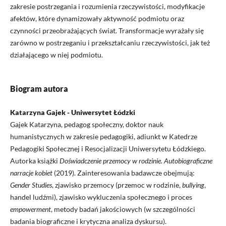
zakresie postrzegania i rozumienia rzeczywistości, modyfikacje
afektów, które dynamizowały aktywność podmiotu oraz
czynności przeobrażających świat. Transformacje wyrażały się
zarówno w postrzeganiu i przekształcaniu rzeczywistości, jak też
działającego w niej podmiotu.
Biogram autora
Katarzyna Gajek - Uniwersytet Łódzki
Gajek Katarzyna, pedagog społeczny, doktor nauk
humanistycznych w zakresie pedagogiki, adiunkt w Katedrze
Pedagogiki Społecznej i Resocjalizacji Uniwersytetu Łódzkiego.
Autorka książki
Doświadczenie przemocy w rodzinie. Autobiograficzne
narracje kobiet
(2019). Zainteresowania badawcze obejmują:
Gender Studies
, zjawisko przemocy (przemoc w rodzinie,
bullying
,
handel ludźmi), zjawisko wykluczenia społecznego i proces
empowerment
, metody badań jakościowych (w szczególności
badania biograficzne i krytyczna analiza dyskursu).