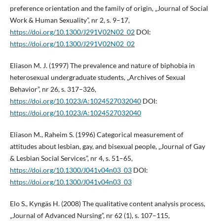
preference orientation and the family of origin, „Journal of Social
Work & Human Sexuality”, nr 2, s. 9–17,
https://doi.org/10.1300/J291V02N02_02
DOI:
https://doi.org/10.1300/J291V02N02_02
Eliason M. J. (1997) The prevalence and nature of biphobia in
heterosexual undergraduate students, „Archives of Sexual
Behavior”, nr 26, s. 317–326,
https://doi.org/10.1023/A:1024527032040
DOI:
https://doi.org/10.1023/A:1024527032040
Eliason M., Raheim S. (1996) Categorical measurement of
attitudes about lesbian, gay, and bisexual people, „Journal of Gay
& Lesbian Social Services”, nr 4, s. 51–65,
https://doi.org/10.1300/J041v04n03_03
DOI:
https://doi.org/10.1300/J041v04n03_03
Elo S., Kyngäs H. (2008) The qualitative content analysis process,
„Journal of Advanced Nursing”, nr 62 (1), s. 107–115,