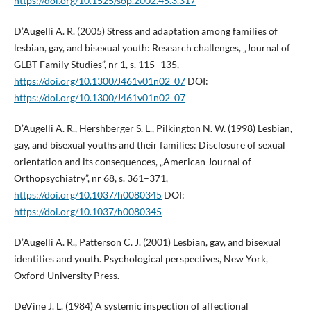
https://doi.org/10.1525/sop.2002.45.3.317
D’Augelli A. R. (2005) Stress and adaptation among families of
lesbian, gay, and bisexual youth: Research challenges, „Journal of
GLBT Family Studies”, nr 1, s. 115–135,
https://doi.org/10.1300/J461v01n02_07
DOI:
https://doi.org/10.1300/J461v01n02_07
D’Augelli A. R., Hershberger S. L., Pilkington N. W. (1998) Lesbian,
gay, and bisexual youths and their families: Disclosure of sexual
orientation and its consequences, „American Journal of
Orthopsychiatry”, nr 68, s. 361–371,
https://doi.org/10.1037/h0080345
DOI:
https://doi.org/10.1037/h0080345
D’Augelli A. R., Patterson C. J. (2001) Lesbian, gay, and bisexual
identities and youth. Psychological perspectives, New York,
Oxford University Press.
DeVine J. L. (1984) A systemic inspection of affectional