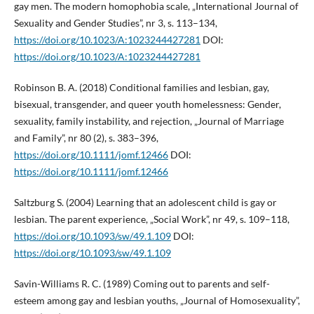
gay men. The modern homophobia scale, „International Journal of
Sexuality and Gender Studies”, nr 3, s. 113–134,
https://doi.org/10.1023/A:1023244427281
DOI:
https://doi.org/10.1023/A:1023244427281
Robinson B. A. (2018) Conditional families and lesbian, gay,
bisexual, transgender, and queer youth homelessness: Gender,
sexuality, family instability, and rejection, „Journal of Marriage
and Family”, nr 80 (2), s. 383–396,
https://doi.org/10.1111/jomf.12466
DOI:
https://doi.org/10.1111/jomf.12466
Saltzburg S. (2004) Learning that an adolescent child is gay or
lesbian. The parent experience, „Social Work”, nr 49, s. 109–118,
https://doi.org/10.1093/sw/49.1.109
DOI:
https://doi.org/10.1093/sw/49.1.109
Savin-Williams R. C. (1989) Coming out to parents and self-
esteem among gay and lesbian youths, „Journal of Homosexuality”,