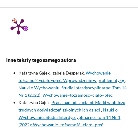
Inne teksty tego samego autora
Katarzyna Gajek, Izabela Desperak,
Wychowanie–
tożsamość–ciało–płeć. Wprowadzenie w problematykę
,
Nauki o Wychowaniu. Studia Interdyscyplinarne: Tom 14
Nr 1 (2022): Wychowanie–tożsamość–ciało–płeć
Katarzyna Gajek,
Praca nad odczuciami. Matki w obliczu
trudnych doświadczeń szkolnych ich dzieci
,
Nauki o
Wychowaniu. Studia Interdyscyplinarne: Tom 14 Nr 1
(2022): Wychowanie–tożsamość–ciało–płeć