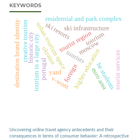
KEYWORDS
residential and park complex
destination brand identity
creative tourism
urban tourism space
ski resorts
ski infrastructure
tourist region
tourism
historic city
tourism in a large city
moscow
ukraine
higher education
tourists
tourist services
portugal
he students
foreign
euro area
yazd
v-wom
Uncovering online travel agency antecedents and their
consequences in terms of consumer behavior: A retrospective