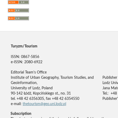
Turyzm/Tourism
ISSN: 0867-5856
e-ISSN: 2080-6922
Editorial Team's Office
Institute of Urban Geography, Tourism Studies, and
Publisher
Geoinformation,
Lodz Univ
University of Lodz, Poland
Jana Mate
90-142 Łódź, Kopcińskiego st., no. 31
Tel.: +48
tel. +48 42 6356305, fax +48 42 6354550
Publisher'
e-mail:
thetourism@geo.uni.lodz.pl
Subscription