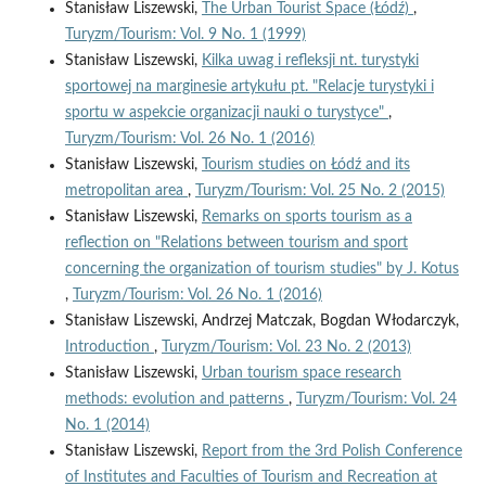
Stanisław Liszewski,
The Urban Tourist Space (Łódź)
,
Turyzm/Tourism: Vol. 9 No. 1 (1999)
Stanisław Liszewski,
Kilka uwag i refleksji nt. turystyki
sportowej na marginesie artykułu pt. "Relacje turystyki i
sportu w aspekcie organizacji nauki o turystyce"
,
Turyzm/Tourism: Vol. 26 No. 1 (2016)
Stanisław Liszewski,
Tourism studies on Łódź and its
metropolitan area
,
Turyzm/Tourism: Vol. 25 No. 2 (2015)
Stanisław Liszewski,
Remarks on sports tourism as a
reflection on "Relations between tourism and sport
concerning the organization of tourism studies" by J. Kotus
,
Turyzm/Tourism: Vol. 26 No. 1 (2016)
Stanisław Liszewski, Andrzej Matczak, Bogdan Włodarczyk,
Introduction
,
Turyzm/Tourism: Vol. 23 No. 2 (2013)
Stanisław Liszewski,
Urban tourism space research
methods: evolution and patterns
,
Turyzm/Tourism: Vol. 24
No. 1 (2014)
Stanisław Liszewski,
Report from the 3rd Polish Conference
of Institutes and Faculties of Tourism and Recreation at