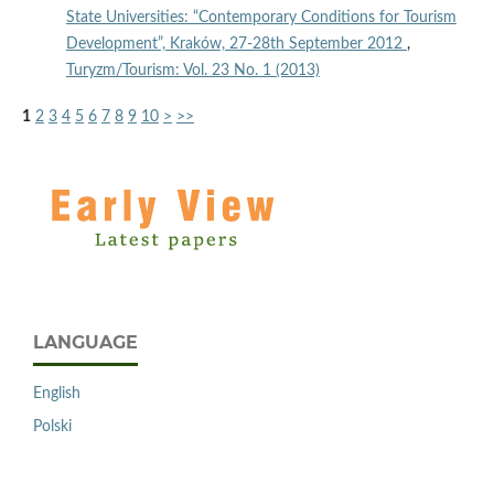
State Universities: “Contemporary Conditions for Tourism
Development”, Kraków, 27-28th September 2012
,
Turyzm/Tourism: Vol. 23 No. 1 (2013)
1
2
3
4
5
6
7
8
9
10
>
>>
LANGUAGE
English
Polski