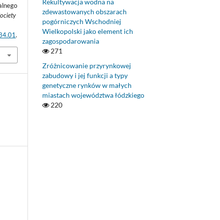
Rekultywacja wodna na
alnego
zdewastowanych obszarach
ociety
pogórniczych Wschodniej
Wielkopolski jako element ich
.34.01
.
zagospodarowania
271
Zróżnicowanie przyrynkowej
zabudowy i jej funkcji a typy
genetyczne rynków w małych
miastach województwa łódzkiego
220