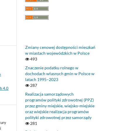
Zmiany cenowej dostępności mieszkań
w miastach wojewódzkich w Polsce
493
Znaczenie podatku rolnego w
dochodach własnych gmin w Polsce w
e
latach 1995–2023
287
h 4.0
Realizacja samorządowych
programów polityki zdrowotnej (PPZ)
przez gminy miejskie, wiejsko-miejskie
oraz wiejskie realizacja programów
polityki zdrowotnej przez samorządy
tury
281
i