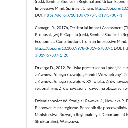
(red.), Seminal Studies in Regional and Urban Econo
Impressive Mind, Springer, Cham,
https://doi.org/1
DOI:
https://doi.org/10.1007/978-3-319-57807-1
Camagni R., 2017b, Territorial Impact Assessment (T
Proposal, [w:] R. Capello (red.), Seminal Studies in 
Economics. Contributions from an Impressive Mind,
https://doi.org/10.1007/978-3-319-57807-1
DOI:
ht
3-319-57807-1_20
Drzazga D., 2012, Polityka przestrzenna i podejście t
zrównoważonego rozwoju, „Handel Wewnętrzny”, 2: 
zrównoważonego rozwoju w XXI wieku. Zrównoważo
regionalnym. Zrównoważony rozwój na obszarach wie
Dziemianowicz W., Szmigiel-Rawska K., Nowicka P., 
Planowanie strategiczne. Poradnik dla pracowników a
Ministerstwo Rozwoju Regionalnego, Departament K
Strukturalnej, Warszawa.