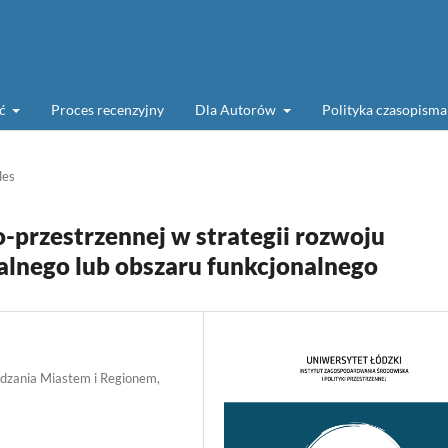
ść
Proces recenzyjny
Dla Autorów
Polityka czasopism
les
-przestrzennej w strategii rozwoju
alnego lub obszaru funkcjonalnego
ądzania Miastem i Regionem,