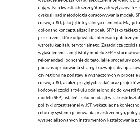
dają w tych kwestiach szczegółowych wytycznych – z
dyskusji nad metodologią opracowywania modelu SFP 
rozwoju JST, jako jej integralnego elementu. Mając t
dokonano konceptualizacji modelu SFP jako takiego
przestrzeni, które odpowiada interesom publicznym i
wzrostu kapitału terytorialnego. Zasadniczą częścią a
wyjaśnieniem samej istoty modelu SFP – sformułowa
rekomendacji odnośnie do tego, jakie procedury po
podczas opracowania strategii rozwoju, aby opraco
czy regionu na podstawie wyznaczonych w procesie 
rozwoju JST, a także przyjętych zadań oraz projektó
końcowej części artykułu odniesiono się do kwestii
modelu SFP) ustaleń i rekomendacji w zakresie kszt
polityki przestrzennej w JST, wskazując na konieczn
reformy systemu planowania przestrzennego, poleg
wyspecjalizowanych instrumentów kształtowania prz