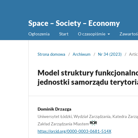
Space – Society – Economy
Ogłoszenia
Start
O czasopiśmie
Zawarto
Strona domowa
/
Archiwum
/
Nr 34 (2023)
/
Artic
Model struktury funkcjonalno
jednostki samorządu terytori
Dominik Drzazga
Uniwersytet Łódzki, Wydział Zarządzania, Katedra Zarz
Zakład Zarządzania Miastem
https://orcid.org/0000-0003-0681-514X