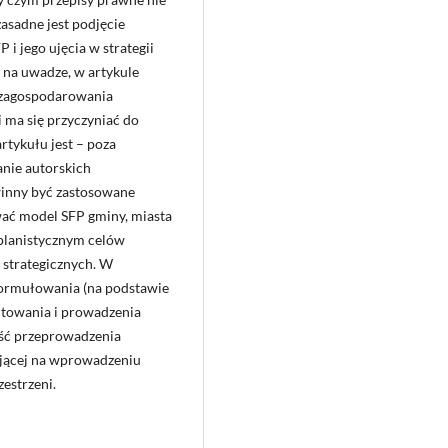
asadne jest podjęcie
i jego ujęcia w strategii
o na uwadze, w artykule
 zagospodarowania
 ma się przyczyniać do
rtykułu jest – poza
nie autorskich
winny być zastosowane
wać model SFP gminy, miasta
planistycznym celów
w strategicznych. W
 formułowania (na podstawie
ałtowania i prowadzenia
ość przeprowadzenia
ającej na wprowadzeniu
estrzeni.