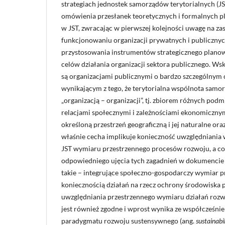
strategiach jednostek samorządów terytorialnych (J
omówienia przesłanek teoretycznych i formalnych 
w JST, zwracając w pierwszej kolejności uwagę na za
funkcjonowaniu organizacji prywatnych i publiczny
przystosowania instrumentów strategicznego planow
celów działania organizacji sektora publicznego. Wsk
są organizacjami publicznymi o bardzo szczególnym c
wynikającym z tego, że terytorialna wspólnota samor
„organizacją – organizacji”, tj. zbiorem różnych po
relacjami społecznymi i zależnościami ekonomicznym
określoną przestrzeń geograficzną i jej naturalne ora
właśnie cecha implikuje konieczność uwzględniania
JST wymiaru przestrzennego procesów rozwoju, a co z
odpowiedniego ujęcia tych zagadnień w dokumencie 
takie – integrujące społeczno-gospodarczy wymiar 
koniecznością działań na rzecz ochrony środowiska 
uwzględniania przestrzennego wymiaru działań roz
jest również zgodne i wprost wynika ze współcześn
paradygmatu rozwoju sustensywnego (ang.
sustainabi