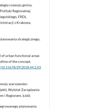
rategia rozwoju gminy.
Polityki Regionalnej,
Regulskiego, FRDL
nistracji z Krakowa,
planowania strategicznego,
l of urban functional areas
tline of the concept,
rg/10.15678/ZP.2018.44.2.03
rozwoju warszawsko-
jekt), Wydział Zarządzania
em i Regionem, Łódź.
integrowanego planowania