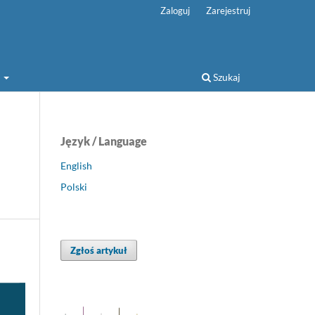
Zaloguj
Zarejestruj
a
Szukaj
Język / Language
English
Polski
Zgłoś artykuł