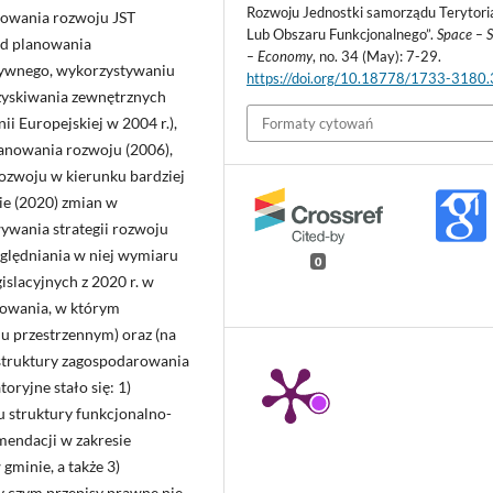
Rozwoju Jednostki samorządu Terytori
anowania rozwoju JST
Lub Obszaru Funkcjonalnego”.
Space – S
od planowania
– Economy
, no. 34 (May): 7-29.
tywnego, wykorzystywaniu
https://doi.org/10.18778/1733-3180
ozyskiwania zewnętrznych
i Europejskiej w 2004 r.),
Formaty cytowań
anowania rozwoju (2006),
ozwoju w kierunku bardziej
ie (2020) zmian w
wania strategii rozwoju
ględniania w niej wymiaru
0
slacyjnych z 2020 r. w
nowania, w którym
iu przestrzennym) oraz (na
struktury zagospodarowania
oryjne stało się: 1)
u struktury funkcjonalno-
mendacji w zakresie
gminie, a także 3)
y czym przepisy prawne nie