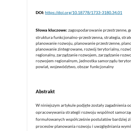
DOI:
https://doi.org/10.18778/1733-3180.34.01
Słowa kluczowe:
zagospodarowanie przestrzenne, g
struktura funkcjonalno-przestrzenna, strategia, stra
planowanie rozwoju, planowanie przestrzenne, plan
planowanie zintegrowane, rozwój terytorialny, rozwó
regionalny, zarządzanie rozwojem, zarządzanie rozw
rozwojem regionalnym, jednostka samorządu terytori
powiat, województwo, obszar funkcjonalny
Abstrakt
W niniejszym artykule podjęte zostały zagadnienia o
opracowywania strategii rozwoju wspólnot samorzą
formułowanych współcześnie postulatów bardziej z
procesów planowania rozwoju i uwzględniania wymi