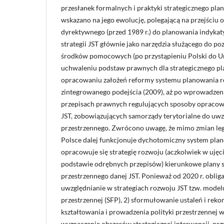
przesłanek formalnych i praktyki strategicznego pl
wskazano na jego ewolucję, polegającą na przejściu 
dyrektywnego (przed 1989 r.) do planowania indyka
strategii JST głównie jako narzędzia służącego do p
środków pomocowych (po przystąpieniu Polski do Uni
uchwaleniu podstaw prawnych dla strategicznego pl
opracowaniu założeń reformy systemu planowania r
zintegrowanego podejścia (2009), aż po wprowadzen
przepisach prawnych regulujących sposoby opracowy
JST, zobowiązujących samorządy terytorialne do uwz
przestrzennego. Zwrócono uwagę, że mimo zmian legi
Polsce dalej funkcjonuje dychotomiczny system pla
opracowuje się strategię rozwoju (aczkolwiek w ujęc
podstawie odrębnych przepisów) kierunkowe plany 
przestrzennego danej JST. Ponieważ od 2020 r. obligat
uwzględnianie w strategiach rozwoju JST tzw. model
przestrzennej (SFP), 2) sformułowanie ustaleń i reko
kształtowania i prowadzenia polityki przestrzennej w 
wyznaczenie obszarów strategicznej interwencji, prz