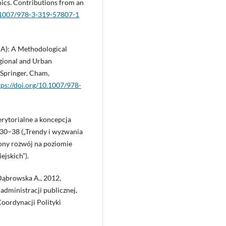
mics. Contributions from an
0.1007/978-3-319-57807-1
IA): A Methodological
Regional and Urban
 Springer, Cham,
tps://doi.org/10.1007/978-
erytorialne a koncepcja
30–38 („Trendy i wyzwania
ny rozwój na poziomie
jskich”).
Dąbrowska A., 2012,
dministracji publicznej,
oordynacji Polityki