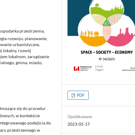
ospodarka przestrzenna,
tegia rozwoju, planowanie,
owanie urbanistyczne,
j lokalny, rozwój
ojem lokalnym, zarządzanie
alnego, gmina, miasto,
PDF
dnoszące się do procedur
dowych, w kontekście
Opublikowane
integrowanego podejścia do
2023-05-17
aru przestrzennego w