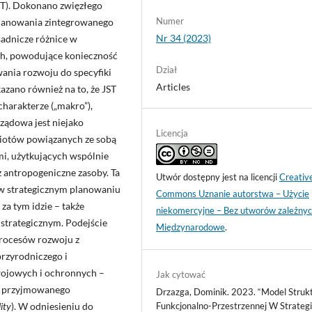
ST). Dokonano zwięzłego
Numer
planowania zintegrowanego
Nr 34 (2023)
sadnicze różnice w
ch, powodujące konieczność
Dział
ania rozwoju do specyfiki
Articles
azano również na to, że JST
harakterze („makro”),
ządowa jest niejako
Licencja
dmiotów powiązanych ze sobą
i, użytkujących wspólnie
z antropogeniczne zasoby. Ta
Utwór dostępny jest na licencji
Creativ
 w strategicznym planowaniu
Commons Uznanie autorstwa – Użycie
a tym idzie – także
niekomercyjne – Bez utworów zależnyc
strategicznym. Podejście
Międzynarodowe
.
procesów rozwoju z
przyrodniczego i
wojowych i ochronnych –
Jak cytować
ie przyjmowanego
Drzazga, Dominik. 2023. “Model Struk
lity
). W odniesieniu do
Funkcjonalno-Przestrzennej W Strategi