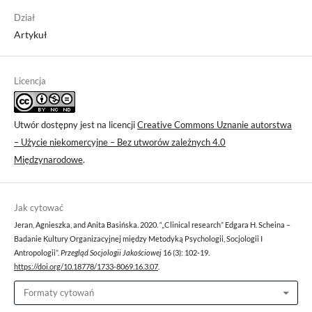
Dział
Artykuł
Licencja
Utwór dostępny jest na licencji
Creative Commons Uznanie autorstwa
– Użycie niekomercyjne – Bez utworów zależnych 4.0
Międzynarodowe
.
Jak cytować
Jeran, Agnieszka, and Anita Basińska. 2020. “„Clinical research” Edgara H. Scheina –
Badanie Kultury Organizacyjnej między Metodyką Psychologii, Socjologii I
Antropologii”.
Przegląd Socjologii Jakościowej
16 (3): 102-19.
https://doi.org/10.18778/1733-8069.16.3.07
.
Formaty cytowań