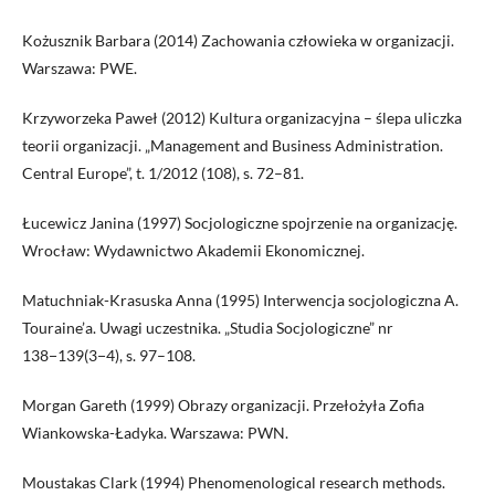
Kożusznik Barbara (2014) Zachowania człowieka w organizacji.
Warszawa: PWE.
Krzyworzeka Paweł (2012) Kultura organizacyjna – ślepa uliczka
teorii organizacji. „Management and Business Administration.
Central Europe”, t. 1/2012 (108), s. 72–81.
Łucewicz Janina (1997) Socjologiczne spojrzenie na organizację.
Wrocław: Wydawnictwo Akademii Ekonomicznej.
Matuchniak-Krasuska Anna (1995) Interwencja socjologiczna A.
Touraine’a. Uwagi uczestnika. „Studia Socjologiczne” nr
138−139(3−4), s. 97–108.
Morgan Gareth (1999) Obrazy organizacji. Przełożyła Zofia
Wiankowska-Ładyka. Warszawa: PWN.
Moustakas Clark (1994) Phenomenological research methods.