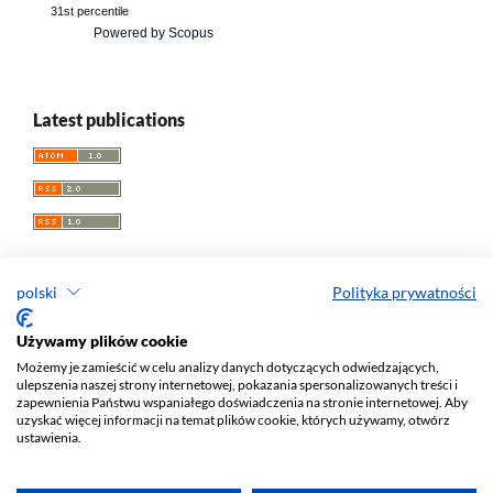
31st percentile
Powered by Scopus
Latest publications
polski
Polityka prywatności
Przegląd Socjologii Jakościowej
Używamy plików cookie
Możemy je zamieścić w celu analizy danych dotyczących odwiedzających,
e-ISSN 1733-8069
ulepszenia naszej strony internetowej, pokazania spersonalizowanych treści i
Redaktor naczelny: Krzysztof Tomasz Konecki
zapewnienia Państwu wspaniałego doświadczenia na stronie internetowej. Aby
uzyskać więcej informacji na temat plików cookie, których używamy, otwórz
Wydawca: Wydawnictwo Uniwersytetu Łódzkiego (
www
)
ustawienia.
Jana Matejki St., no 34A, 90-237 Łódź, Poland
Tel.: 42 235 01 65, fax: 42 66 55 86