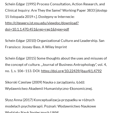
Schein Edgar (1995) Process Consultation, Action Research, and
Clinical Inquiry: Are They the Same? Working Paper 3833 [dostęp
15 listopada 2019 r.]. Dostępny w Internecie:
http://citeseerx.ist.psu.edu/viewdoc/download?
doi=10.1.1.470.451&rep=rep1&type=pdf
Schein Edgar (2010) Organizational Culture and Leadership. San
Fransisco: Jossey-Bass. A Wiley Imprint
Schein Edgar (2015) Some thoughts about the uses and misuses of
the concept of culture. „Journal of Business Antrophology”, vol. 4,
no. 1, s. 106–113. DOI:
https://doi.org/10.22439/jba.v4i1.4792
Sikorski Czesław (2009) Nauka o zarządzaniu. Łódź:
Wydawnictwo Akademii Humanistyczno-Ekonomicznej.
Słysz Anna (2017) Konceptualizacja przypadku w różnych
modelach psychoterapii. Poznań: Wydawnictwo Naukowe
Wydziału Nauk Społecznych UAM.