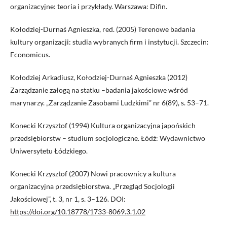
organizacyjne: teoria i przykłady. Warszawa: Difin.
Kołodziej-Durnaś Agnieszka, red. (2005) Terenowe badania
kultury organizacji: studia wybranych firm i instytucji. Szczecin:
Economicus.
Kołodziej Arkadiusz, Kołodziej-Durnaś Agnieszka (2012)
Zarządzanie załogą na statku –badania jakościowe wśród
marynarzy. „Zarządzanie Zasobami Ludzkimi” nr 6(89), s. 53–71.
Konecki Krzysztof (1994) Kultura organizacyjna japońskich
przedsiębiorstw – studium socjologiczne. Łódź: Wydawnictwo
Uniwersytetu Łódzkiego.
Konecki Krzysztof (2007) Nowi pracownicy a kultura
organizacyjna przedsiębiorstwa. „Przegląd Socjologii
Jakościowej”, t. 3, nr 1, s. 3–126. DOI:
https://doi.org/10.18778/1733-8069.3.1.02