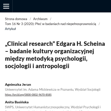
Strona domowa
/
Archiwum
/
Tom 16 Nr 3 (2020): Płeć w badaniach nad niepełnosprawnością
/
Artykuł
Przegląd Socjologii Jakościowej
„Clinical research” Edgara H. Scheina
– badanie kultury organizacyjnej
między metodyką psychologii,
socjologii i antropologii
Agnieszka Jeran
Uniwersytet im. Adama Mickiewicza w Poznaniu, Wydział Socjologii
https://orcid.org/0000-0002-9670-8585
Anita Basińska
SWPS, Uniwersytet Humanistycznospołeczny, Wydział Psychologii i