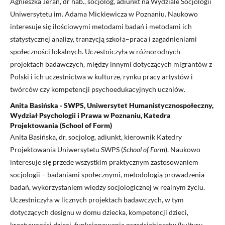
Agnieszka Jeran, dr hab., socjolog, adiunkt na Wydziale Socjologii
Uniwersytetu im. Adama Mickiewicza w Poznaniu. Naukowo
interesuje się ilościowymi metodami badań i metodami ich
statystycznej analizy, tranzycją szkoła–praca i zagadnieniami
społeczności lokalnych. Uczestniczyła w różnorodnych
projektach badawczych, między innymi dotyczących migrantów z
Polski i ich uczestnictwa w kulturze, rynku pracy artystów i
twórców czy kompetencji psychoedukacyjnych uczniów.
Anita Basińska - SWPS, Uniwersytet Humanistycznospołeczny,
Wydział Psychologii i Prawa w Poznaniu, Katedra
Projektowania (School of Form)
Anita Basińska, dr, socjolog, adiunkt, kierownik Katedry
Projektowania Uniwersytetu SWPS (
School of Form
). Naukowo
interesuje się przede wszystkim praktycznym zastosowaniem
socjologii – badaniami społecznymi, metodologią prowadzenia
badań, wykorzystaniem wiedzy socjologicznej w realnym życiu.
Uczestniczyła w licznych projektach badawczych, w tym
dotyczących designu w domu dziecka, kompetencji dzieci,
kreatywności dzieci, funkcjonowania przedsiębiorstw (kultury