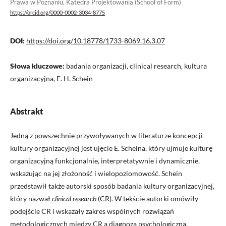
Prawa w Poznaniu, Katedra Projektowania (School of Form)
https://orcid.org/0000-0002-3034-8775
DOI:
https://doi.org/10.18778/1733-8069.16.3.07
Słowa kluczowe:
badania organizacji, clinical research, kultura
organizacyjna, E. H. Schein
Abstrakt
Jedną z powszechnie przywoływanych w literaturze koncepcji
kultury organizacyjnej jest ujęcie E. Scheina, który ujmuje kulturę
organizacyjną funkcjonalnie, interpretatywnie i dynamicznie,
wskazując na jej złożoność i wielopoziomowość. Schein
przedstawił także autorski sposób badania kultury organizacyjnej,
który nazwał
clinical research
(CR). W tekście autorki omówiły
podejście CR i wskazały zakres wspólnych rozwiązań
metodologicznych między CR a diagnozą psychologiczną,