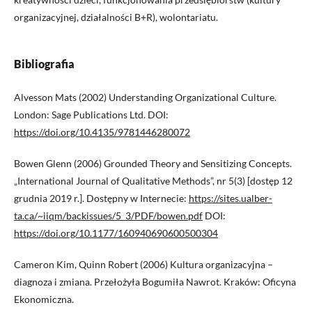
organizacyjnej, działalności B+R), wolontariatu.
Bibliografia
Alvesson Mats (2002) Understanding Organizational Culture.
London: Sage Publications Ltd. DOI:
https://doi.org/10.4135/9781446280072
Bowen Glenn (2006) Grounded Theory and Sensitizing Concepts.
„International Journal of Qualitative Methods”, nr 5(3) [dostęp 12
grudnia 2019 r.]. Dostępny w Internecie:
https://sites.ualber-
ta.ca/~iiqm/backissues/5_3/PDF/bowen.pdf
DOI:
https://doi.org/10.1177/160940690600500304
Cameron Kim, Quinn Robert (2006) Kultura organizacyjna –
diagnoza i zmiana. Przełożyła Bogumiła Nawrot. Kraków: Oficyna
Ekonomiczna.