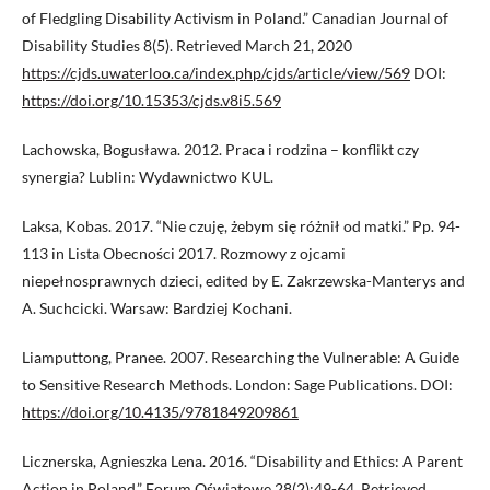
of Fledgling Disability Activism in Poland.” Canadian Journal of
Disability Studies 8(5). Retrieved March 21, 2020
https://cjds.uwaterloo.ca/index.php/cjds/article/view/569
DOI:
https://doi.org/10.15353/cjds.v8i5.569
Lachowska, Bogusława. 2012. Praca i rodzina – konflikt czy
synergia? Lublin: Wydawnictwo KUL.
Laksa, Kobas. 2017. “Nie czuję, żebym się różnił od matki.” Pp. 94-
113 in Lista Obecności 2017. Rozmowy z ojcami
niepełnosprawnych dzieci, edited by E. Zakrzewska-Manterys and
A. Suchcicki. Warsaw: Bardziej Kochani.
Liamputtong, Pranee. 2007. Researching the Vulnerable: A Guide
to Sensitive Research Methods. London: Sage Publications. DOI:
https://doi.org/10.4135/9781849209861
Licznerska, Agnieszka Lena. 2016. “Disability and Ethics: A Parent
Action in Poland.” Forum Oświatowe 28(2):49-64. Retrieved