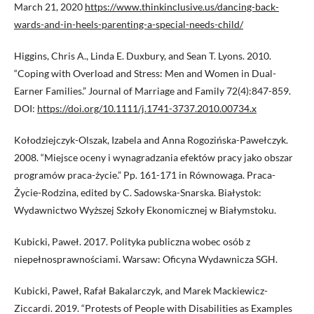
March 21, 2020
https://www.thinkinclusive.us/dancing-back-
wards-and-in-heels-parenting-a-special-needs-child/
Higgins, Chris A., Linda E. Duxbury, and Sean T. Lyons. 2010.
“Coping with Overload and Stress: Men and Women in Dual-
Earner Families.” Journal of Marriage and Family 72(4):847-859.
DOI:
https://doi.org/10.1111/j.1741-3737.2010.00734.x
Kołodziejczyk-Olszak, Izabela and Anna Rogozińska-Pawełczyk.
2008. “Miejsce oceny i wynagradzania efektów pracy jako obszar
programów praca-życie.” Pp. 161-171 in Równowaga. Praca-
Życie-Rodzina, edited by C. Sadowska-Snarska. Białystok:
Wydawnictwo Wyższej Szkoły Ekonomicznej w Białymstoku.
Kubicki, Paweł. 2017. Polityka publiczna wobec osób z
niepełnosprawnościami. Warsaw: Oficyna Wydawnicza SGH.
Kubicki, Paweł, Rafał Bakalarczyk, and Marek Mackiewicz-
Ziccardi. 2019. “Protests of People with Disabilities as Examples