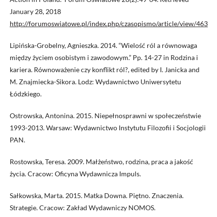
January 28, 2018
http://forumoswiatowe.pl/index.php/czasopismo/article/view/463
Lipińska-Grobelny, Agnieszka. 2014. “Wielość ról a równowaga
między życiem osobistym i zawodowym.” Pp. 14-27 in Rodzina i
kariera. Równoważenie czy konflikt ról?, edited by I. Janicka and
M. Znajmiecka-Sikora. Lodz: Wydawnictwo Uniwersytetu
Łódzkiego.
Ostrowska, Antonina. 2015. Niepełnosprawni w społeczeństwie
1993-2013. Warsaw: Wydawnictwo Instytutu Filozofii i Socjologii
PAN.
Rostowska, Teresa. 2009. Małżeństwo, rodzina, praca a jakość
życia. Cracow: Oficyna Wydawnicza Impuls.
Sałkowska, Marta. 2015. Matka Downa. Piętno. Znaczenia.
Strategie. Cracow: Zakład Wydawniczy NOMOS.