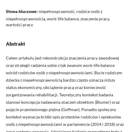
Słowa kluczowe:
niepełnosprawność, rodzice osób z
niepełnosprawnością, work-life balance, znaczenie pracy,
wartości pracy
Abstrakt
Celem artykułu jest rekonstrukcja znaczenia pracy zawodowej
oraz strategii radzenia sobie z tak zwanym work-life balance
wśród rodziców osób z niepełnosprawnościami. Bycie rodzicem
dziecka z niepełnosprawnością bardzo często oznacza niższy
status ekonomiczny, obciążenie pracą oraz konieczność
zorganizowania rehabilitacji. Teoretyczny kontekst badania
stanowi koncepcja nadawania znaczeń obiektom (Blumer) oraz
pojęcie przeniesionego piętna (Goffman). Ponadto społeczny
kontekst wyznacza krótki opis protestów rodziców i opiekunów
osób z niepełnosprawnościami w parlamencie (2014 i 2018) oraz
zarys systemu wsparcia. Jakościowe badanie prowadzone było z