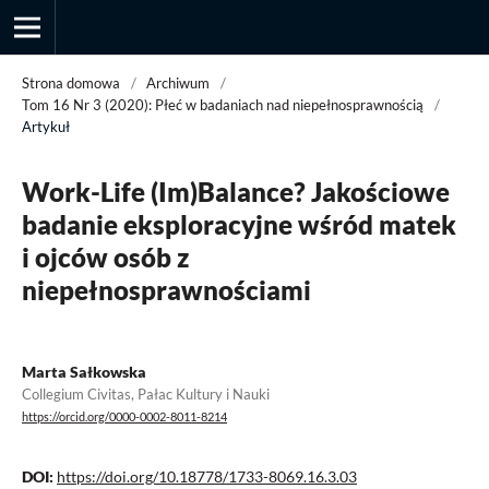
Strona domowa
/
Archiwum
/
Tom 16 Nr 3 (2020): Płeć w badaniach nad niepełnosprawnością
/
Artykuł
Przegląd Socjologii Jakościowej
Work-Life (Im)Balance? Jakościowe
badanie eksploracyjne wśród matek
i ojców osób z
niepełnosprawnościami
Marta Sałkowska
Collegium Civitas, Pałac Kultury i Nauki
https://orcid.org/0000-0002-8011-8214
DOI:
https://doi.org/10.18778/1733-8069.16.3.03