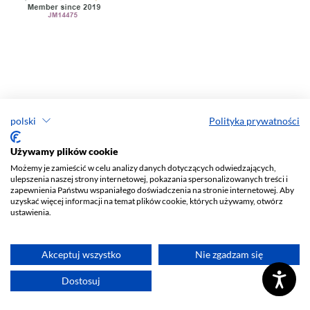
Zadanie finansowane ze środków programu Rozwój Czasopism
Naukowych w ramach umowy nr RCN/SP/0014/2021/1
polski
Polityka prywatności
Używamy plików cookie
Możemy je zamieścić w celu analizy danych dotyczących odwiedzających,
ulepszenia naszej strony internetowej, pokazania spersonalizowanych treści i
zapewnienia Państwu wspaniałego doświadczenia na stronie internetowej. Aby
uzyskać więcej informacji na temat plików cookie, których używamy, otwórz
ustawienia.
Akceptuj wszystko
Nie zgadzam się
Zadanie realizowane ze środków MNiSW na podstawie umowy
nr 315/WCN/2019/1 z dn. 28.08.2019 r. w ramach programu
Dostosuj
Wsparcie dla Czasopism Naukowych