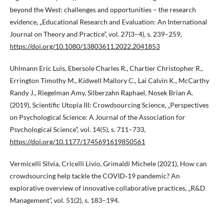
beyond the West: challenges and opportunities – the research
evidence, „Educational Research and Evaluation: An International
Journal on Theory and Practice”, vol. 27(3–4), s. 239–259,
https://doi.org/10.1080/13803611.2022.2041853
Uhlmann Eric Luis, Ebersole Charles R., Chartier Christopher R.,
Errington Timothy M., Kidwell Mallory C., Lai Calvin K., McCarthy
Randy J., Riegelman Amy, Silberzahn Raphael, Nosek Brian A.
(2019), Scientific Utopia III: Crowdsourcing Science, „Perspectives
on Psychological Science: A Journal of the Association for
Psychological Science”, vol. 14(5), s. 711–733,
https://doi.org/10.1177/1745691619850561
Vermicelli Silvia, Cricelli Livio, Grimaldi Michele (2021), How can
crowdsourcing help tackle the COVID‐19 pandemic? An
explorative overview of innovative collaborative practices, „R&D
Management”, vol. 51(2), s. 183–194.