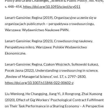
Policy and Grand Challenges, „Science & Public Policy”, vol. 45(4),
s. 448–454,
https://doi.org/10.1093/scipol/scy011
Lenart-Gansiniec Regina (2019), Organizacyjne uczenie się w
organizacjach publicznych – perspektywa crowdsourcingu,
Warszawa: Wydawnictwo Naukowe PWN.
Lenart-Gansiniec Regina (2023), Crowdsourcing naukowy.
Perspektywa mikro, Warszawa: Polskie Wydawnictwo
Ekonomiczne.
Lenart-Gansiniec Regina, Czakon Wojciech, Sułkowski Łukasz,
Pocek Jasna (2022), Understanding crowdsourcing in science,
„Review of Managerial Science”, vol. 17, s. 2797–2830,
https://doi.org/10.1007/s11846-022-00602-z
Liu Wenlong, He Changqing, Jiang Yi, Ji Rongrong, Zhai Xuesong
(2020), Effect of Gig Workers’ Psychological Contract Fulfillment
on Their Task Performance in a Sharing Economy – A Perspective