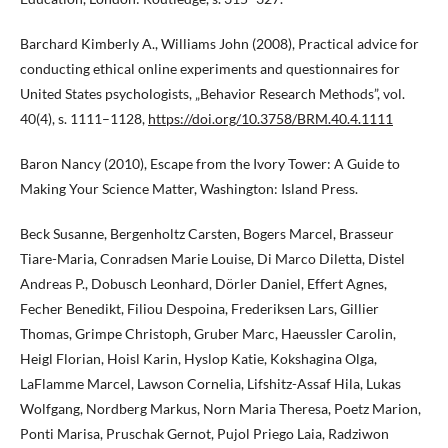
Barchard Kimberly A., Williams John (2008), Practical advice for
conducting ethical online experiments and questionnaires for
United States psychologists, „Behavior Research Methods”, vol.
40(4), s. 1111–1128,
https://doi.org/10.3758/BRM.40.4.1111
Baron Nancy (2010), Escape from the Ivory Tower: A Guide to
Making Your Science Matter, Washington: Island Press.
Beck Susanne, Bergenholtz Carsten, Bogers Marcel, Brasseur
Tiare-Maria, Conradsen Marie Louise, Di Marco Diletta, Distel
Andreas P., Dobusch Leonhard, Dörler Daniel, Effert Agnes,
Fecher Benedikt, Filiou Despoina, Frederiksen Lars, Gillier
Thomas, Grimpe Christoph, Gruber Marc, Haeussler Carolin,
Heigl Florian, Hoisl Karin, Hyslop Katie, Kokshagina Olga,
LaFlamme Marcel, Lawson Cornelia, Lifshitz-Assaf Hila, Lukas
Wolfgang, Nordberg Markus, Norn Maria Theresa, Poetz Marion,
Ponti Marisa, Pruschak Gernot, Pujol Priego Laia, Radziwon