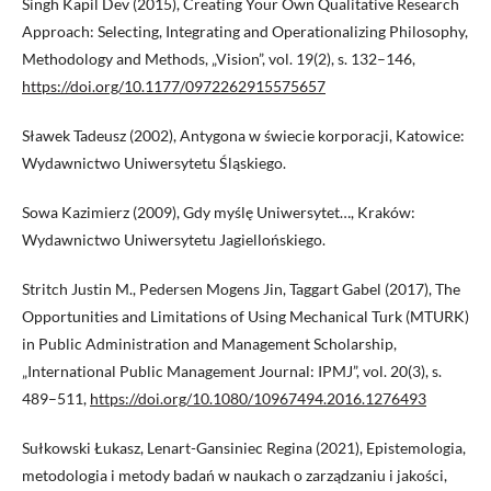
Singh Kapil Dev (2015), Creating Your Own Qualitative Research
Approach: Selecting, Integrating and Operationalizing Philosophy,
Methodology and Methods, „Vision”, vol. 19(2), s. 132–146,
https://doi.org/10.1177/0972262915575657
Sławek Tadeusz (2002), Antygona w świecie korporacji, Katowice:
Wydawnictwo Uniwersytetu Śląskiego.
Sowa Kazimierz (2009), Gdy myślę Uniwersytet…, Kraków:
Wydawnictwo Uniwersytetu Jagiellońskiego.
Stritch Justin M., Pedersen Mogens Jin, Taggart Gabel (2017), The
Opportunities and Limitations of Using Mechanical Turk (MTURK)
in Public Administration and Management Scholarship,
„International Public Management Journal: IPMJ”, vol. 20(3), s.
489–511,
https://doi.org/10.1080/10967494.2016.1276493
Sułkowski Łukasz, Lenart-Gansiniec Regina (2021), Epistemologia,
metodologia i metody badań w naukach o zarządzaniu i jakości,