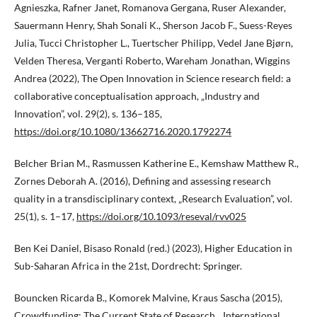
Agnieszka, Rafner Janet, Romanova Gergana, Ruser Alexander,
Sauermann Henry, Shah Sonali K., Sherson Jacob F., Suess-Reyes
Julia, Tucci Christopher L., Tuertscher Philipp, Vedel Jane Bjørn,
Velden Theresa, Verganti Roberto, Wareham Jonathan, Wiggins
Andrea (2022), The Open Innovation in Science research field: a
collaborative conceptualisation approach, „Industry and
Innovation”, vol. 29(2), s. 136–185,
https://doi.org/10.1080/13662716.2020.1792274
Belcher Brian M., Rasmussen Katherine E., Kemshaw Matthew R.,
Zornes Deborah A. (2016), Defining and assessing research
quality in a transdisciplinary context, „Research Evaluation”, vol.
25(1), s. 1–17,
https://doi.org/10.1093/reseval/rvv025
Ben Kei Daniel, Bisaso Ronald (red.) (2023), Higher Education in
Sub-Saharan Africa in the 21st, Dordrecht: Springer.
Bouncken Ricarda B., Komorek Malvine, Kraus Sascha (2015),
Crowdfunding: The Current State of Research, „International