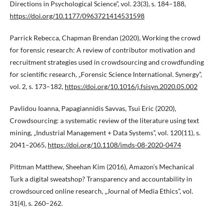
Directions in Psychological Science”, vol. 23(3), s. 184–188,
https://doi.org/10.1177/0963721414531598
Parrick Rebecca, Chapman Brendan (2020), Working the crowd
for forensic research: A review of contributor motivation and
recruitment strategies used in crowdsourcing and crowdfunding
for scientific research, „Forensic Science International. Synergy”,
vol. 2, s. 173–182,
https://doi.org/10.1016/j.fsisyn.2020.05.002
Pavlidou Ioanna, Papagiannidis Savvas, Tsui Eric (2020),
Crowdsourcing: a systematic review of the literature using text
mining, „Industrial Management + Data Systems”, vol. 120(11), s.
2041–2065,
https://doi.org/10.1108/imds-08-2020-0474
Pittman Matthew, Sheehan Kim (2016), Amazon’s Mechanical
Turk a digital sweatshop? Transparency and accountability in
crowdsourced online research, „Journal of Media Ethics”, vol.
31(4), s. 260–262.