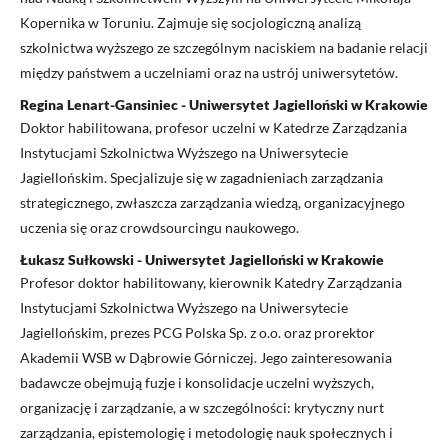
Kopernika w Toruniu. Zajmuje się socjologiczną analizą
szkolnictwa wyższego ze szczególnym naciskiem na badanie relacji
między państwem a uczelniami oraz na ustrój uniwersytetów.
Regina Lenart-Gansiniec - Uniwersytet Jagielloński w Krakowie
Doktor habilitowana, profesor uczelni w Katedrze Zarządzania
Instytucjami Szkolnictwa Wyższego na Uniwersytecie
Jagiellońskim. Specjalizuje się w zagadnieniach zarządzania
strategicznego, zwłaszcza zarządzania wiedzą, organizacyjnego
uczenia się oraz crowdsourcingu naukowego.
Łukasz Sułkowski - Uniwersytet Jagielloński w Krakowie
Profesor doktor habilitowany, kierownik Katedry Zarządzania
Instytucjami Szkolnictwa Wyższego na Uniwersytecie
Jagiellońskim, prezes PCG Polska Sp. z o.o. oraz prorektor
Akademii WSB w Dąbrowie Górniczej. Jego zainteresowania
badawcze obejmują fuzje i konsolidacje uczelni wyższych,
organizację i zarządzanie, a w szczególności: krytyczny nurt
zarządzania, epistemologię i metodologię nauk społecznych i