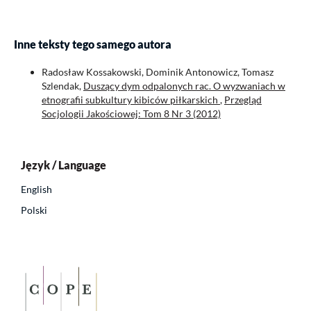
Inne teksty tego samego autora
Radosław Kossakowski, Dominik Antonowicz, Tomasz
Szlendak,
Duszący dym odpalonych rac. O wyzwaniach w
etnografii subkultury kibiców piłkarskich
,
Przegląd
Socjologii Jakościowej: Tom 8 Nr 3 (2012)
Język / Language
English
Polski