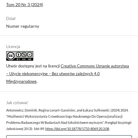
Tom 20 Nr 3 (2024)
Dział
Numer regularny
Licencja
Utwór dostępny jest na licencji
Creative Commons Uznanie autorstwa
– Użycie niekomercyjne – Bez utworów zależnych 4.0
Międzynarodowe
.
Jak cytować
Antonowicz, Dominik, Regina Lenart-Gansiniec, and Łukasz Sułkowski. (2024) 2024.
“Możliwości Wykorzystania Crowdsourcingu Naukowego Do Operacjonalizacji
Problemu Badawczego W Badaniach Nad Szkolnictwem wyższym”.
Przegląd Socjologii
Jakościowej
20 (3): 166-89.
https://doi.org/10.18778/1733-8069.20.3.08
.