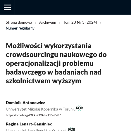
Strona domowa
/
Archiwum
/
Tom 20 Nr 3 (2024)
/
Numer regularny
Przegląd Socjologii Jakościowej
Możliwości wykorzystania
crowdsourcingu naukowego do
operacjonalizacji problemu
badawczego w badaniach nad
szkolnictwem wyższym
Dominik Antonowicz
Uniwersytet Mikołaj Kopernika w Toruniu
https://orcid.org/0000-0002-9115-2987
Regina Lenart-Gansiniec
Uniwersytet Jagielloński w Krakowie