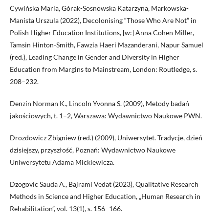
Cywińska Maria, Górak-Sosnowska Katarzyna, Markowska-
Manista Urszula (2022), Decolonising “Those Who Are Not” in
Polish Higher Education Institutions, [w:] Anna Cohen Miller,
Tamsin Hinton-Smith, Fawzia Haeri Mazanderani, Napur Samuel
(red.), Leading Change in Gender and Diversity in Higher
Education from Margins to Mainstream, London: Routledge, s.
208–232.
Denzin Norman K., Lincoln Yvonna S. (2009), Metody badań
jakościowych, t. 1–2, Warszawa: Wydawnictwo Naukowe PWN.
Drozdowicz Zbigniew (red.) (2009), Uniwersytet. Tradycje, dzień
dzisiejszy, przyszłość, Poznań: Wydawnictwo Naukowe
Uniwersytetu Adama Mickiewicza.
Dzogovic Sauda A., Bajrami Vedat (2023), Qualitative Research
Methods in Science and Higher Education, „Human Research in
Rehabilitation”, vol. 13(1), s. 156–166.