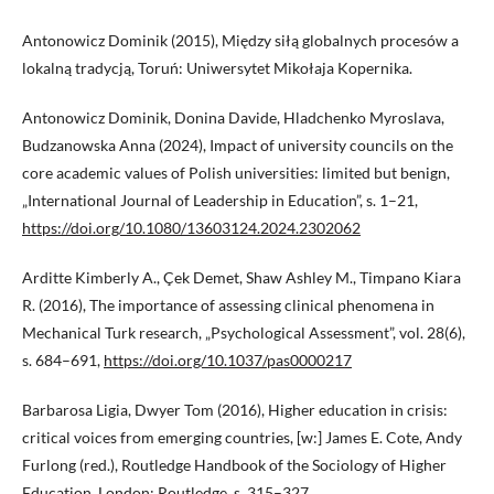
Antonowicz Dominik (2015), Między siłą globalnych procesów a
lokalną tradycją, Toruń: Uniwersytet Mikołaja Kopernika.
Antonowicz Dominik, Donina Davide, Hladchenko Myroslava,
Budzanowska Anna (2024), Impact of university councils on the
core academic values of Polish universities: limited but benign,
„International Journal of Leadership in Education”, s. 1–21,
https://doi.org/10.1080/13603124.2024.2302062
Arditte Kimberly A., Çek Demet, Shaw Ashley M., Timpano Kiara
R. (2016), The importance of assessing clinical phenomena in
Mechanical Turk research, „Psychological Assessment”, vol. 28(6),
s. 684–691,
https://doi.org/10.1037/pas0000217
Barbarosa Ligia, Dwyer Tom (2016), Higher education in crisis:
critical voices from emerging countries, [w:] James E. Cote, Andy
Furlong (red.), Routledge Handbook of the Sociology of Higher
Education, London: Routledge, s. 315–327.